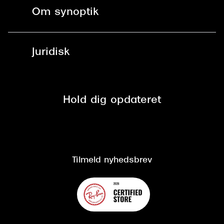
Fri levering til butik
Kontaktlinser
Spørgsmål & svar (FAQ)
Om synoptik
Læsebriller
Fri levering til udleveringssted
Synoptik Erhverv / B2B
Job & karriere
ved +999 kr.
Brillerens
Juridisk
Brilleabonnement All-Inclusive™
Tilmeld nyhedsbrev
Fri retur på online køb
Mærker & sortiment
Se nuværende tilbud
Privatlivspolitik
Presse
Spørgsmål & svar (FAQ)
Retur
Hold dig opdateret
Cookiepolitik
CSR
Salgs- og leveringsbetingelser
Salgs- og leveringsbetingelser
Om Synoptik
Kundeservice
Tilgængelighedserklæring
Tilmeld nyhedsbrev