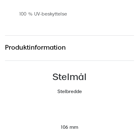
Versace
100 % UV-beskyttelse
Dolce & Gabbana
Persol
Giorgio Armani
Produktinformation
Michael Kors
Miu Miu
Stelmål
Tiffany & Co.
Stelbredde
106 mm