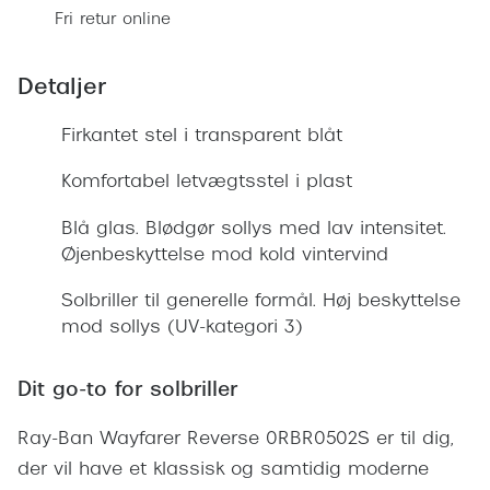
Giorgio 
Fri retur online
Populære brillemærker
Burberry
Ray-Ban
Detaljer
Versace
Oakley
Firkantet stel i transparent blåt
Jimmy C
Emporio Armani
Komfortabel letvægtsstel i plast
Tiffany &
Hugo Boss
Blå glas. Blødgør sollys med lav intensitet.
Sportsbri
Ralph Lauren
Øjenbeskyttelse mod kold vintervind
Cykelbril
Polo Ralph Lauren
Solbriller til generelle formål. Høj beskyttelse
Løbebrill
mod sollys (UV-kategori 3)
Coach
Form & 
Vogue
Dit go-to for solbriller
Ovale sol
Skaga
Ray-Ban Wayfarer Reverse 0RBR0502S er til dig,
Cat eye s
der vil have et klassisk og samtidig moderne
Dyrberg/Kern