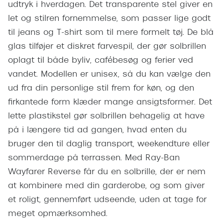
udtryk i hverdagen. Det transparente stel giver en
Pilotsolbr
BOSS Eyewear
let og stilren fornemmelse, som passer lige godt
Runde sol
Peak Performance
til jeans og T-shirt som til mere formelt tøj. De blå
Firkanted
glas tilføjer et diskret farvespil, der gør solbrillen
Armani Exchange
oplagt til både byliv, cafébesøg og ferier ved
Sorte sol
Björn Borg
vandet. Modellen er unisex, så du kan vælge den
Brune sol
ud fra din personlige stil frem for køn, og den
Eksklusive brillemærker
firkantede form klæder mange ansigtsformer. Det
Mere om
lette plastikstel gør solbrillen behagelig at have
Gucci
på i længere tid ad gangen, hvad enten du
Solbrille
Tom Ford
bruger den til daglig transport, weekendture eller
Solbrille
Prada
sommerdage på terrassen. Med Ray-Ban
Glastype
Wayfarer Reverse får du en solbrille, der er nem
Moncler
at kombinere med din garderobe, og som giver
Solbrille
Burberry
et roligt, gennemført udseende, uden at tage for
Transiti
meget opmærksomhed.
Saint Laurent