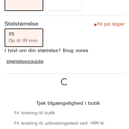
Ray-Ban 
Transitions®
Armani 
Stellest® til børn
Stelstørrelse
Få på lager
Polaroid
Tilskud til briller
XS
Eksklusi
Op til 119 mm
Form og farve
I tvivl om din størrelse? Brug vores
Prada
Ansigtsform og briller
størrelsesguide
Miu Miu
Briller til øjne, næse, bryn og kinder
Saint La
Runde briller
Gucci
Sorte briller
Læg i kurv
Bottega 
Pilotbriller
Tjek tilgængelighed i butik
Tom For
Gennemsigtige briller
Fri levering til butik
Balenci
Røde briller
Fri levering til udleveringssted ved +999 kr.