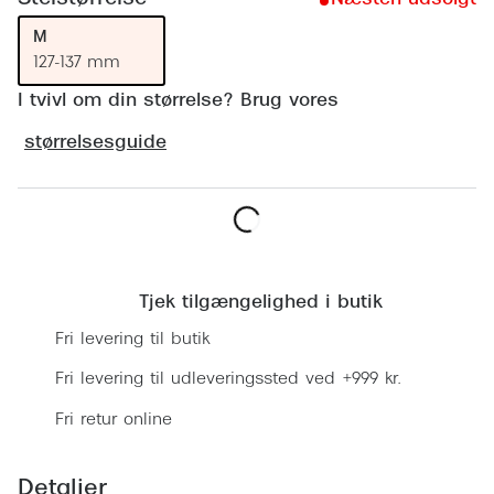
Ray-Ban 
Transitions®
M
Armani 
Stellest® til børn
127-137 mm
Polaroid
I tvivl om din størrelse? Brug vores
Tilskud til briller
størrelsesguide
Eksklusi
Form og farve
Prada
Ansigtsform og briller
Miu Miu
Briller til øjne, næse, bryn og kinder
Læg i kurv
Saint La
Runde briller
Tjek tilgængelighed i butik
Gucci
Fri levering til butik
Sorte briller
Bottega 
Fri levering til udleveringssted ved +999 kr.
Pilotbriller
Tom For
Fri retur online
Gennemsigtige briller
Balenci
Røde briller
Detaljer