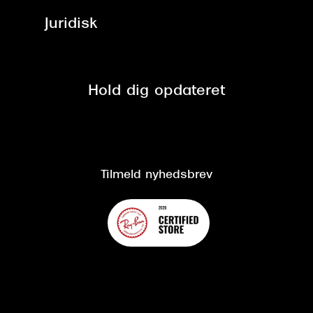
Job & karriere
ved +999 kr.
Brillerens
Juridisk
Brilleabonnement All-Inclusive™
Tilmeld nyhedsbrev
Fri retur på online køb
Mærker & sortiment
Se nuværende tilbud
Privatlivspolitik
Presse
Spørgsmål & svar (FAQ)
Retur
Hold dig opdateret
Cookiepolitik
CSR
Salgs- og leveringsbetingelser
Salgs- og leveringsbetingelser
Om Synoptik
Kundeservice
Tilgængelighedserklæring
Tilmeld nyhedsbrev