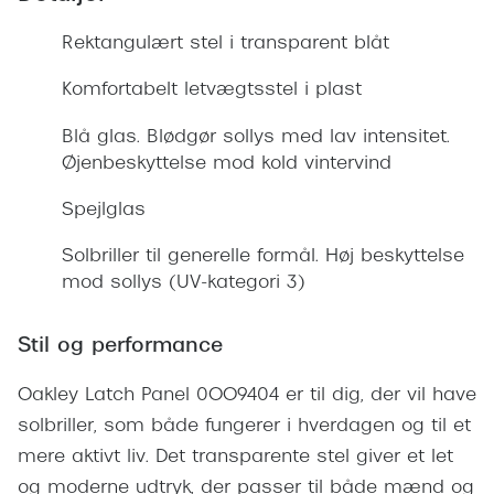
Giorgio 
Populære brillemærker
Rektangulært stel i transparent blåt
Burberry
Ray-Ban
Komfortabelt letvægtsstel i plast
Versace
Oakley
Blå glas. Blødgør sollys med lav intensitet.
Jimmy C
Øjenbeskyttelse mod kold vintervind
Emporio Armani
Tiffany &
Spejlglas
Hugo Boss
Sportsbri
Ralph Lauren
Solbriller til generelle formål. Høj beskyttelse
Cykelbril
mod sollys (UV-kategori 3)
Polo Ralph Lauren
Løbebrill
Coach
Stil og performance
Form & 
Vogue
Oakley Latch Panel 0OO9404 er til dig, der vil have
Ovale sol
solbriller, som både fungerer i hverdagen og til et
Skaga
mere aktivt liv. Det transparente stel giver et let
Cat eye s
Dyrberg/Kern
og moderne udtryk, der passer til både mænd og