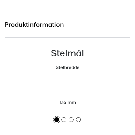
Versace
Dolce & Gabbana
Produktinformation
Persol
Giorgio Armani
Stelmål
Michael Kors
Stelbredde
Miu Miu
Tiffany & Co.
135 mm