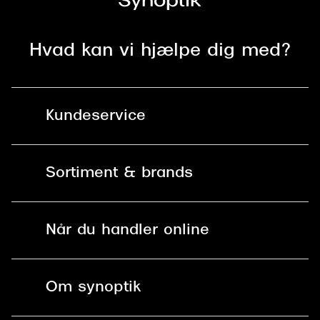
Hvad kan vi hjælpe dig med?
Kundeservice
Kontakt os
Sortiment & brands
Mit Synoptik
Solbriller
Find butik - +100 butikker i hele DK
Når du handler online
Briller
Bestil tid
Fri levering til butik
Kontaktlinser
Spørgsmål & svar (FAQ)
Om synoptik
Læsebriller
Fri levering til udleveringssted
Synoptik Erhverv / B2B