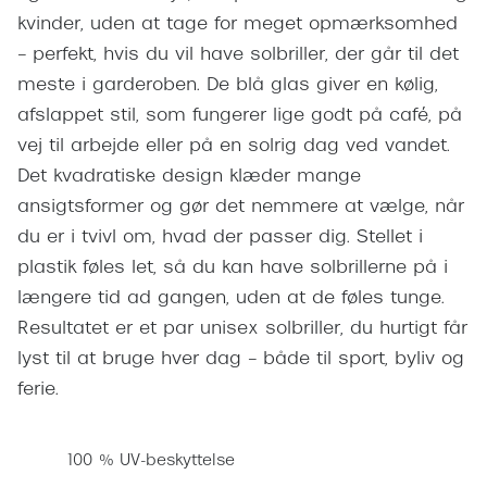
Pilotsolbr
kvinder, uden at tage for meget opmærksomhed
BOSS Eyewear
– perfekt, hvis du vil have solbriller, der går til det
Runde sol
Peak Performance
meste i garderoben. De blå glas giver en kølig,
Firkanted
Armani Exchange
afslappet stil, som fungerer lige godt på café, på
Sorte sol
vej til arbejde eller på en solrig dag ved vandet.
Björn Borg
Det kvadratiske design klæder mange
Brune sol
ansigtsformer og gør det nemmere at vælge, når
Eksklusive brillemærker
du er i tvivl om, hvad der passer dig. Stellet i
Mere om
Gucci
plastik føles let, så du kan have solbrillerne på i
Solbrille
længere tid ad gangen, uden at de føles tunge.
Tom Ford
Resultatet er et par unisex solbriller, du hurtigt får
Solbrille
Prada
lyst til at bruge hver dag – både til sport, byliv og
Glastype
Moncler
ferie.
Solbrille
Burberry
100 % UV-beskyttelse
Transiti
Saint Laurent