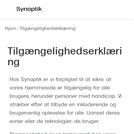
Gå til
indhold
Se alle briller
Se alle s
Hjem
Tilgængelighedserklæring
Kategorier
Kategor
Tilgængelighedserklæri
Brilleabonnement All-Inclusive™
Outlet - 
ng
Damer
Nyheder
Herrer
Populære 
Hos Synoptik er vi forpligtet til at sikre, at
Børn
Damer
vores hjemmeside er tilgængelig for alle
brugere, herunder personer med handicap. Vi
Køb blue light briller online
Herrer
stræber efter at tilbyde en inkluderende og
Køb læsebriller online
Børn
brugervenlig oplevelse for alle. Uanset deres
evner eller de teknologier, de bruger.
Tilbehør til briller
Polariser