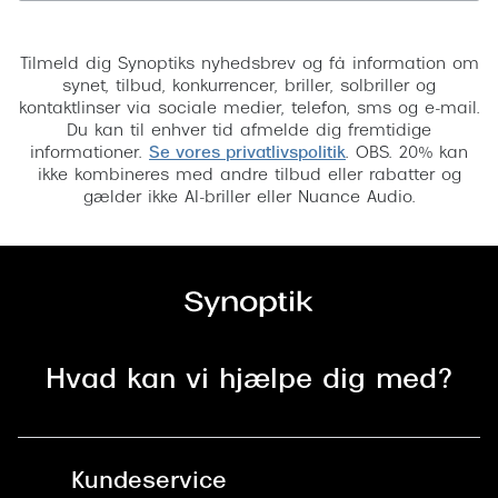
Tilmeld
Tilmeld dig Synoptiks nyhedsbrev og få information om
synet, tilbud, konkurrencer, briller, solbriller og
kontaktlinser via sociale medier, telefon, sms og e-mail.
Du kan til enhver tid afmelde dig fremtidige
informationer.
Se vores privatlivspolitik
. OBS. 20% kan
ikke kombineres med andre tilbud eller rabatter og
gælder ikke AI-briller eller Nuance Audio.
Hvad kan vi hjælpe dig med?
Kundeservice