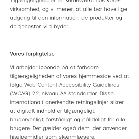
Behandling af tørre øjne
Tilgængelighed er en kerneværdi hos vores
Populær
virksomhed, og vi mener, at alle bør have lige
Få tjekket dit syn
Ray-Ban
adgang til den information, de produkter og
de tjenester, vi tilbyder.
Synsprøve med sundhedstjek
Oakley
Test dit behov for abonnement
Emporio
SynsJournal
Michael 
Vores forpligtelse
Forskning i øjensygdomme
Persol
Vi arbejder løbende på at forbedre
tilgængeligheden af vores hjemmeside ved at
Ralph La
Mere om briller
følge Web Content Accessibility Guidelines
Peak Pe
(WCAG) 2.2, niveau AA standarder. Disse
Brillemode 2026
internationalt anerkendte retningslinjer sikrer,
Prada Li
Brilleglas og priser
at digitalt indhold er tilgængeligt,
Vogue
Bedste brilleglas
brugervenligt, forståeligt og pålideligt for alle
Polo Ral
brugere. Det gælder også dem, der anvender
Nikon brilleglas
hjælpemidler som skærmlæsere,