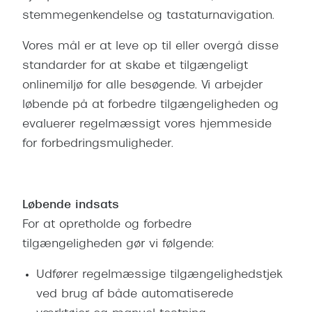
Ray-Ban 
Transitions®
stemmegenkendelse og tastaturnavigation.
Armani 
Stellest® til børn
Vores mål er at leve op til eller overgå disse
Polaroid
standarder for at skabe et tilgængeligt
Tilskud til briller
onlinemiljø for alle besøgende. Vi arbejder
Eksklusi
Form og farve
løbende på at forbedre tilgængeligheden og
Prada
evaluerer regelmæssigt vores hjemmeside
Ansigtsform og briller
for forbedringsmuligheder.
Miu Miu
Briller til øjne, næse, bryn og kinder
Saint La
Runde briller
Løbende indsats
Gucci
Sorte briller
For at opretholde og forbedre
Bottega 
Pilotbriller
tilgængeligheden gør vi følgende:
Tom For
Gennemsigtige briller
Udfører regelmæssige tilgængelighedstjek
Balenci
ved brug af både automatiserede
Røde briller