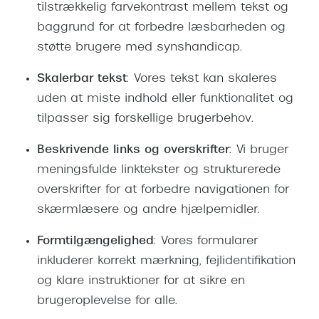
tilstrækkelig farvekontrast mellem tekst og
Versace
baggrund for at forbedre læsbarheden og
støtte brugere med synshandicap.
Dolce & Gabbana
Persol
Skalerbar tekst
: Vores tekst kan skaleres
uden at miste indhold eller funktionalitet og
Giorgio Armani
tilpasser sig forskellige brugerbehov.
Michael Kors
Beskrivende links og overskrifter
: Vi bruger
Miu Miu
meningsfulde linktekster og strukturerede
overskrifter for at forbedre navigationen for
Tiffany & Co.
skærmlæsere og andre hjælpemidler.
Formtilgængelighed
: Vores formularer
inkluderer korrekt mærkning, fejlidentifikation
og klare instruktioner for at sikre en
brugeroplevelse for alle.