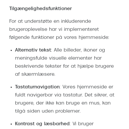
Pilotsolbr
BOSS Eyewear
Tilgængelighedsfunktioner
Runde sol
Peak Performance
For at understøtte en inkluderende
Firkanted
brugeroplevelse har vi implementeret
Armani Exchange
følgende funktioner på vores hjemmeside:
Sorte sol
Björn Borg
Brune sol
Alternativ tekst
: Alle billeder, ikoner og
Eksklusive brillemærker
meningsfulde visuelle elementer har
Mere om
beskrivende tekster for at hjælpe brugere
Gucci
af skærmlæsere.
Solbrille
Tom Ford
Tastaturnavigation
: Vores hjemmeside er
Solbrille
Prada
fuldt navigerbar via tastatur. Det sikrer, at
Glastype
Moncler
brugere, der ikke kan bruge en mus, kan
Solbrille
tilgå siden uden problemer.
Burberry
Transiti
Kontrast og læsbarhed
: Vi bruger
Saint Laurent