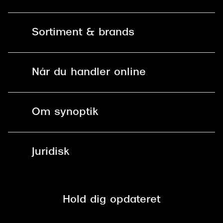
Kontakt os
Sortiment & brands
Mit Synoptik
Solbriller
Find butik - +100 butikker i hele DK
Når du handler online
Briller
Bestil tid
Fri levering til butik
Kontaktlinser
Spørgsmål & svar (FAQ)
Om synoptik
Læsebriller
Fri levering til udleveringssted
Synoptik Erhverv / B2B
Job & karriere
ved +999 kr.
Brillerens
Juridisk
Brilleabonnement All-Inclusive™
Tilmeld nyhedsbrev
Fri retur på online køb
Mærker & sortiment
Se nuværende tilbud
Privatlivspolitik
Presse
Spørgsmål & svar (FAQ)
Retur
Hold dig opdateret
Cookiepolitik
CSR
Salgs- og leveringsbetingelser