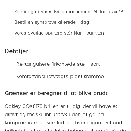
Ray-Ban 
Transitions®
Kan indgå i vores Brilleabonnement All-Inclusive™
Armani 
Stellest® til børn
Bestil en synsprøve allerede i dag
Polaroid
Tilskud til briller
Vores dygtige optikere står klar i butikken
Eksklusi
Form og farve
Detaljer
Prada
Ansigtsform og briller
Miu Miu
Rektangulære firkantede stel i sort
Briller til øjne, næse, bryn og kinder
Saint La
Komfortabel letvægts plastikramme
Runde briller
Gucci
Sorte briller
Grænser er beregnet til at blive brudt
Bottega 
Pilotbriller
Oakley 0OX8178 brillen er til dig, der vil have et
Tom For
Gennemsigtige briller
aktivt og maskulint udtryk uden at gå på
Balenci
kompromis med komforten i hverdagen. Det sorte
Røde briller