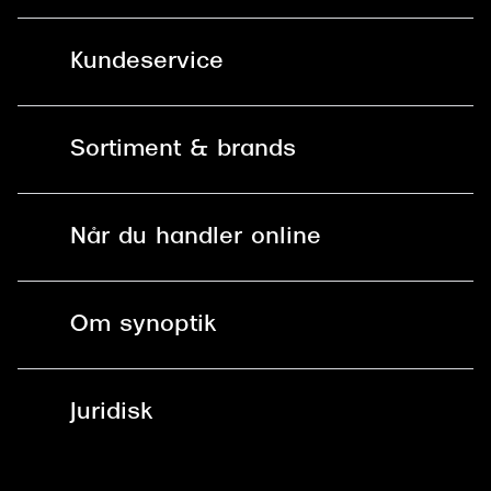
Kundeservice
Kontakt os
Sortiment & brands
Mit Synoptik
Solbriller
Find butik - +100 butikker i hele DK
Når du handler online
Briller
Bestil tid
Fri levering til butik
Kontaktlinser
Spørgsmål & svar (FAQ)
Om synoptik
Læsebriller
Fri levering til udleveringssted
Synoptik Erhverv / B2B
Job & karriere
ved +999 kr.
Brillerens
Juridisk
Brilleabonnement All-Inclusive™
Tilmeld nyhedsbrev
Fri retur på online køb
Mærker & sortiment
Se nuværende tilbud
Privatlivspolitik
Presse