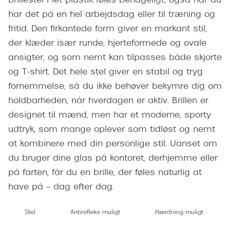
brillestel i let plastik føles behageligt, også når du
Giorgio 
Populære brillemærker
har det på en hel arbejdsdag eller til træning og
Burberry
fritid. Den firkantede form giver en markant stil,
Ray-Ban
der klæder især runde, hjerteformede og ovale
Versace
Oakley
ansigter, og som nemt kan tilpasses både skjorte
Jimmy C
og T-shirt. Det hele stel giver en stabil og tryg
Emporio Armani
Tiffany &
fornemmelse, så du ikke behøver bekymre dig om
Hugo Boss
holdbarheden, når hverdagen er aktiv. Brillen er
Sportsbri
designet til mænd, men har et moderne, sporty
Ralph Lauren
Cykelbril
udtryk, som mange oplever som tidløst og nemt
Polo Ralph Lauren
at kombinere med din personlige stil. Uanset om
Løbebrill
du bruger dine glas på kontoret, derhjemme eller
Coach
Form & 
på farten, får du en brille, der føles naturlig at
Vogue
have på – dag efter dag.
Ovale sol
Skaga
Stel
Antirefleks muligt
Hærdning muligt
Cat eye s
Dyrberg/Kern