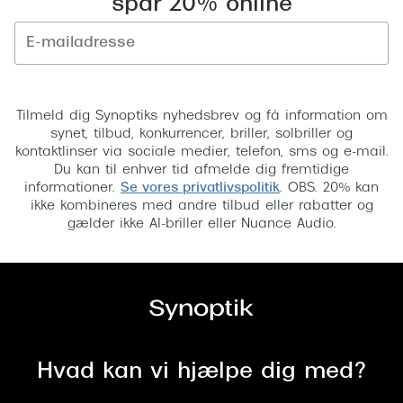
spar 20% online
Versace
Dolce & Gabbana
Tilmeld
Persol
Tilmeld dig Synoptiks nyhedsbrev og få information om
Giorgio Armani
synet, tilbud, konkurrencer, briller, solbriller og
kontaktlinser via sociale medier, telefon, sms og e-mail.
Michael Kors
Du kan til enhver tid afmelde dig fremtidige
informationer.
Se vores privatlivspolitik
. OBS. 20% kan
Miu Miu
ikke kombineres med andre tilbud eller rabatter og
gælder ikke AI-briller eller Nuance Audio.
Tiffany & Co.
Hvad kan vi hjælpe dig med?