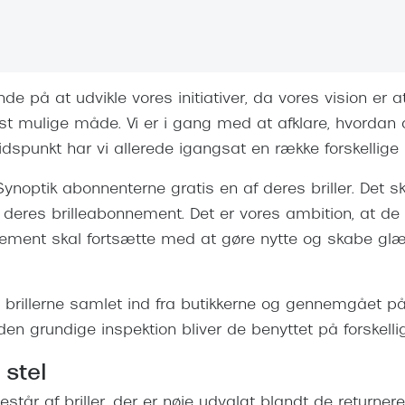
 (konjunktivitis)
ossa
Giorgio Armani
PRECISION1™
inser gratis
Brilleabonnement All-Inclusive™
Burberry
bonnement - Vilkår og
Finansieringsmuligheder
uren
Versace
nde på at udvikle vores initiativer, da vores vision er a
Forsikring
Jimmy Choo
k og -kontrol
st mulige måde. Vi er i gang med at afklare, hvordan 
spunkt har vi allerede igangsat en række forskellige in
nge
Tiffany & Co.
 Synoptik abonnenterne gratis en af deres briller. Det 
deres brilleabonnement. Det er vores ambition, at de a
ement skal fortsætte med at gøre nytte og skabe glæ
le brillerne samlet ind fra butikkerne og gennemgået p
den grundige inspektion bliver de benyttet på forskell
 stel
tår af briller, der er nøje udvalgt blandt de returner