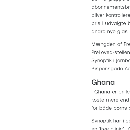
abonnementsbrill
bliver kontrolle
pris i udvalgte
andre nye glas a
Mængden af PreL
PreLoved-stellen
Synoptik i Jern
Bispensgade Aa
Ghana
I Ghana er brille
koste mere end 
for både børns 
Synoptik har i
en "free clinic"