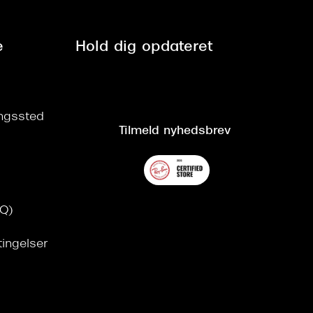
e
Hold dig opdateret
ringssted
Tilmeld nyhedsbrev
AQ)
tingelser