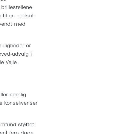
brillestellene
g til en nedsat
nvendt med
uligheder er
oved-udvalg i
 Vejle,
iller nemlig
re konsekvenser
mfund støttet
åbent fem dage