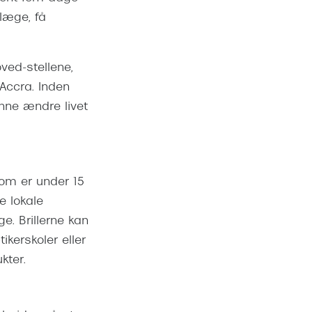
nlæge, få
ved-stellene,
Accra. Inden
kunne ændre livet
som er under 15
e lokale
. Brillerne kan
kerskoler eller
kter.