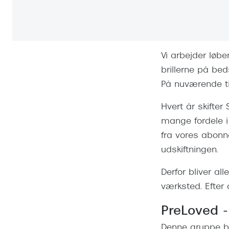
Se udvalg af Oakley Meta
Øjenbetændelse
Brilletyper
Prada Linea R
Tilbehør til briller
Polariserede solbriller
Endagslinser
Webshop FAQ
Oplev kontaktl
Skærmbriller
Vogue
Behandling af tørre øjne
Månedslinser
Butiksoversigt
Kontaktlinsea
Sikkerhedsbriller
Polo Ralph La
FAQ
Vi arbejder løbe
Arbejdsbriller
Ray-Ban Kids
Kontaktlinsetje
brillerne på bed
På nuværende tid
Armani Excha
Polaroid
Hvert år skifter
mange fordele i 
fra vores abonn
udskiftningen.
Derfor bliver al
værksted. Efter 
PreLoved -
Denne gruppe bes