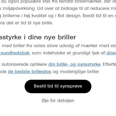
r du også populære stel fra kendte brillemærker, der a
iljøpåvirkning. Ud over at bidrage til at reducere mi
g brillerne i høj kvalitet og i flot design. Bestil tid til
s det er tid til nye brille.
styrke i dine nye briller
n med briller fra vores store udvalg af mærker med s
sundhedstjek
, som indeholder et grundigt tjek af
dine
 autoriserede optikere
din brille- og synsstyrke
. Efter
inde
de bedste brilleglas
og moderigtige briller.
Bestil tid til synsprøve
Øje for detaljen