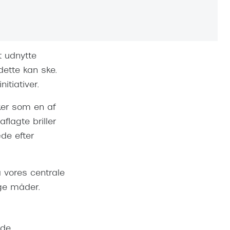
Vogue
Firkantede solbriller
Skaga
Sorte solbriller
Dyrberg
t udnytte
Brune solbriller
BOSS E
dette kan ske.
itiativer.
Peak Pe
Armani
sker som en af
flagte briller
Björn B
de efter
å vores centrale
ige måder.
ede