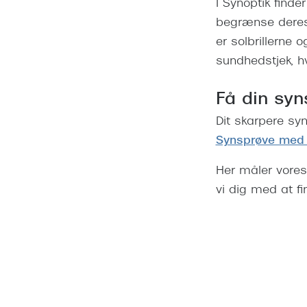
I Synoptik finde
begrænse deres m
er solbrillerne o
sundhedstjek, hvi
Få din syns
Dit skarpere sy
Synsprøve med 
Her måler vores
vi dig med at f