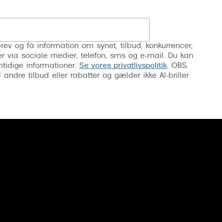
Tilmeld
rev og få information om synet, tilbud, konkurrencer,
inser via sociale medier, telefon, sms og e-mail. Du kan
mtidige informationer.
Se vores privatlivspolitik
. OBS.
ndre tilbud eller rabatter og gælder ikke AI-briller