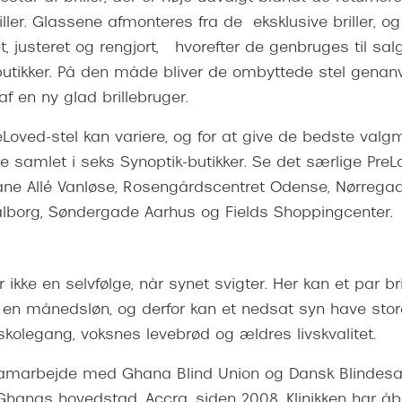
er. Glassene afmonteres fra de eksklusive briller, og 
ret, justeret og rengjort, hvorefter de genbruges til sal
 butikker. På den måde bliver de ombyttede stel gena
f en ny glad brillebruger.
oved-stel kan variere, og for at give de bedste valgm
e samlet i seks Synoptik-butikker. Se det særlige PreL
bane Allé Vanløse, Rosengårdscentret Odense, Nørregade
lborg, Søndergade Aarhus og Fields Shoppingcenter.
r ikke en selvfølge, når synet svigter. Her kan et par br
en månedsløn, og derfor kan et nedsat syn have sto
skolegang, voksnes levebrød og ældres livskvalitet.
 samarbejde med Ghana Blind Union og Dansk Blindesa
 i Ghanas hovedstad, Accra, siden 2008. Klinikken har 