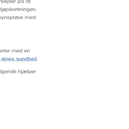
rbejder på at
ljøpåvirkningen,
 en synsprøve med
tarter med en
 øjnes sundhed
.
følgende hjælper