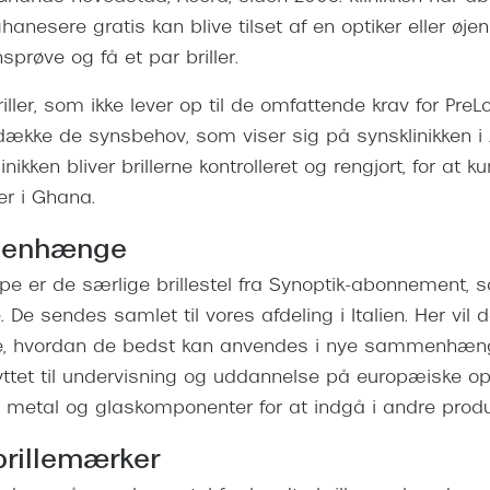
anesere gratis kan blive tilset af en optiker eller øje
sprøve og få et par briller.
ler, som ikke lever op til de omfattende krav for PreLo
 dække de synsbehov, som viser sig på synsklinikken i 
linikken bliver brillerne kontrolleret og rengjort, for at 
ger i Ghana.
enhænge
pe er de særlige brillestel fra Synoptik-abonnement, 
e sendes samlet til vores afdeling i Italien. Her vil d
e, hvordan de bedst kan anvendes i nye sammenhænge
ttet til undervisning og uddannelse på europæiske opti
t, metal og glaskomponenter for at indgå i andre produ
rillemærker