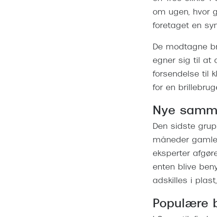
om ugen, hvor gh
foretaget en syn
De modtagne bril
egner sig til at
forsendelse til k
for en brillebru
Nye samm
Den sidste grup
måneder gamle. D
eksperter afgør
enten blive beny
adskilles i plas
Populære b