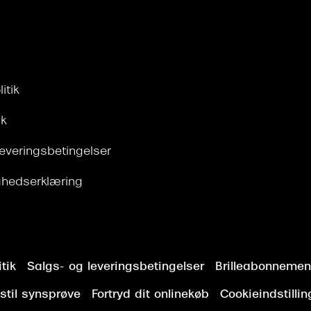
itik
ik
leveringsbetingelser
ghedserklæring
tik
Salgs- og leveringsbetingelser
Brilleabonnement
stil synsprøve
Fortryd dit onlinekøb
Cookieindstillin