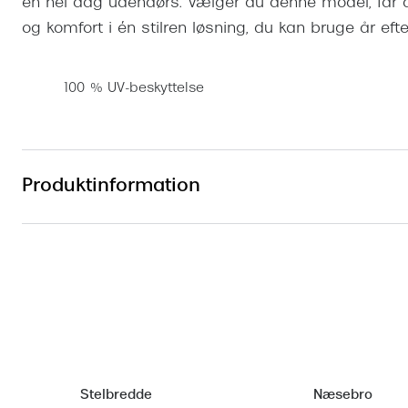
en hel dag udendørs. Vælger du denne model, får du 
og komfort i én stilren løsning, du kan bruge år efte
100 % UV-beskyttelse
Produktinformation
Stelbredde
Næsebro