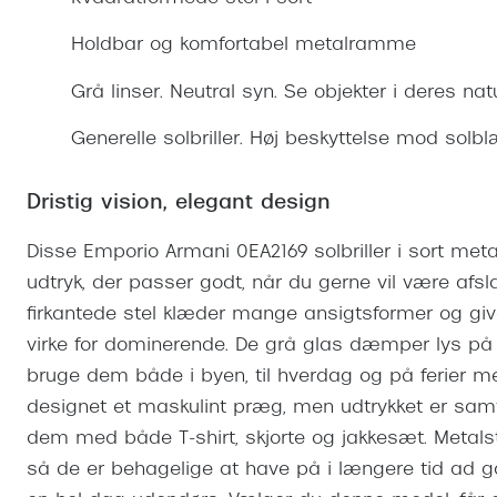
Se udvalg af Oakley Meta
Øjenbetændelse
Brilletyper
Prada Linea R
Tilbehør til briller
Polariserede solbriller
Endagslinser
Webshop FAQ
Oplev kontaktl
Holdbar og komfortabel metalramme
Skærmbriller
Vogue
Behandling af tørre øjne
Månedslinser
Butiksoversigt
Kontaktlinsea
Grå linser. Neutral syn. Se objekter i deres nat
Sikkerhedsbriller
Polo Ralph La
FAQ
Generelle solbriller. Høj beskyttelse mod solb
Arbejdsbriller
Ray-Ban Kids
Kontaktlinsetje
Armani Excha
Dristig vision, elegant design
Polaroid
Disse Emporio Armani 0EA2169 solbriller i sort met
udtryk, der passer godt, når du gerne vil være afs
firkantede stel klæder mange ansigtsformer og giver 
virke for dominerende. De grå glas dæmper lys på
bruge dem både i byen, til hverdag og på ferier me
designet et maskulint præg, men udtrykket er samt
dem med både T-shirt, skjorte og jakkesæt. Metalste
så de er behagelige at have på i længere tid ad g