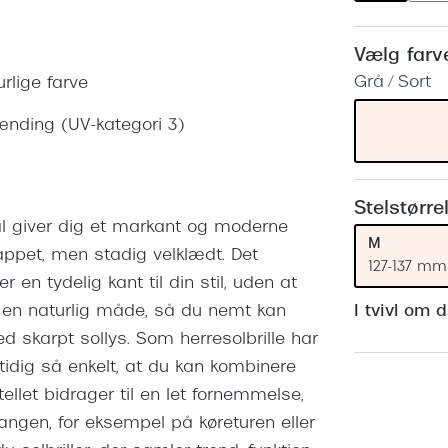
 (konjunktivitis)
ossa
Giorgio Armani
PRECISION1™
inser gratis
Brilleabonnement All-Inclusive™
Vælg farv
Burberry
bonnement - Vilkår og
Finansieringsmuligheder
Grå / Sort
urlige farve
uren
Versace
Forsikring
lænding (UV-kategori 3)
Jimmy Choo
k og -kontrol
nge
Tiffany & Co.
Stelstørre
al giver dig et markant og moderne
M
lappet, men stadig velklædt. Det
127-137 mm
en tydelig kant til din stil, uden at
I tvivl om 
 en naturlig måde, så du nemt kan
d skarpt sollys. Som herresolbrille har
idig så enkelt, at du kan kombinere
llet bidrager til en let fornemmelse,
angen, for eksempel på køreturen eller