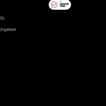
AQ)
tingelser