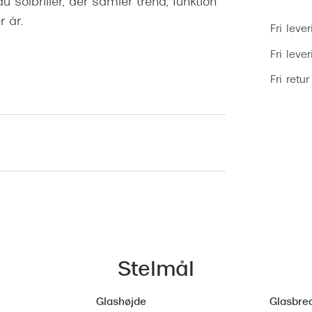
solbriller, der samler trend, funktion
r år.
Fri lever
Fri leve
Fri retur
Stelmål
Glashøjde
Glasbre