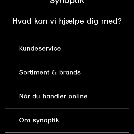
Hvad kan vi hjælpe dig med?
Kundeservice
Kontakt os
Sortiment & brands
Mit Synoptik
Solbriller
Find butik - +100 butikker i hele DK
Når du handler online
Briller
Bestil tid
Fri levering til butik
Kontaktlinser
Spørgsmål & svar (FAQ)
Om synoptik
Læsebriller
Fri levering til udleveringssted
Synoptik Erhverv / B2B