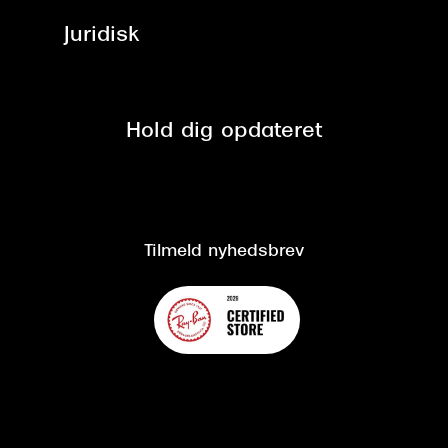
Job & karriere
ved +999 kr.
Brillerens
Juridisk
Brilleabonnement All-Inclusive™
Tilmeld nyhedsbrev
Fri retur på online køb
Mærker & sortiment
Se nuværende tilbud
Privatlivspolitik
Presse
Spørgsmål & svar (FAQ)
Retur
Hold dig opdateret
Cookiepolitik
CSR
Salgs- og leveringsbetingelser
Salgs- og leveringsbetingelser
Om Synoptik
Kundeservice
Tilgængelighedserklæring
Tilmeld nyhedsbrev