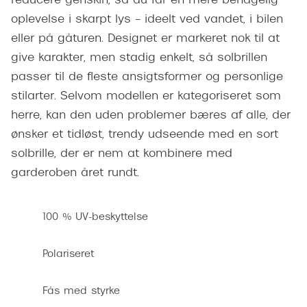
reducere genskin, så du får en mere behagelig
Pilotsolbr
BOSS Eyewear
oplevelse i skarpt lys – ideelt ved vandet, i bilen
Runde sol
eller på gåturen. Designet er markeret nok til at
Peak Performance
give karakter, men stadig enkelt, så solbrillen
Firkanted
Armani Exchange
passer til de fleste ansigtsformer og personlige
Sorte sol
stilarter. Selvom modellen er kategoriseret som
Björn Borg
herre, kan den uden problemer bæres af alle, der
Brune sol
Eksklusive brillemærker
ønsker et tidløst, trendy udseende med en sort
Mere om
solbrille, der er nem at kombinere med
Gucci
garderoben året rundt.
Solbrille
Tom Ford
Solbrille
Prada
100 % UV-beskyttelse
Glastype
Moncler
Polariseret
Solbrille
Burberry
Transiti
Fås med styrke
Saint Laurent