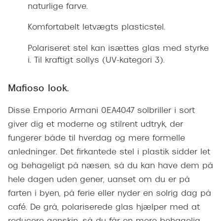
Giorgio 
naturlige farve.
Populære brillemærker
Burberry
Komfortabelt letvægts plasticstel.
Ray-Ban
Versace
Polariseret stel kan isættes glas med styrke
Oakley
i. Til kraftigt sollys (UV-kategori 3).
Jimmy C
Emporio Armani
Tiffany &
Mafioso look.
Hugo Boss
Sportsbri
Disse Emporio Armani 0EA4047 solbriller i sort
Ralph Lauren
Cykelbril
giver dig et moderne og stilrent udtryk, der
Polo Ralph Lauren
fungerer både til hverdag og mere formelle
Løbebrill
anledninger. Det firkantede stel i plastik sidder let
Coach
og behageligt på næsen, så du kan have dem på
Form & 
Vogue
hele dagen uden gener, uanset om du er på
Ovale sol
farten i byen, på ferie eller nyder en solrig dag på
Skaga
café. De grå, polariserede glas hjælper med at
Cat eye s
Dyrberg/Kern