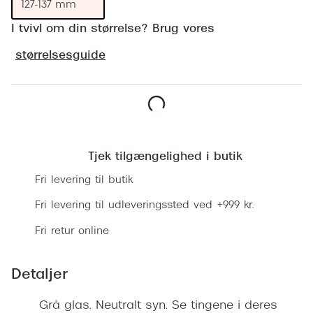
Ray-Ban 
127-137 mm
Transitions®
I tvivl om din størrelse? Brug vores
Armani 
Stellest® til børn
størrelsesguide
Polaroid
Tilskud til briller
Eksklusi
Form og farve
Prada
Læg i kurv
Ansigtsform og briller
Miu Miu
Tjek tilgængelighed i butik
Briller til øjne, næse, bryn og kinder
Saint La
Fri levering til butik
Runde briller
Fri levering til udleveringssted ved +999 kr.
Gucci
Sorte briller
Fri retur online
Bottega 
Pilotbriller
Tom For
Gennemsigtige briller
Detaljer
Balenci
Røde briller
Grå glas. Neutralt syn. Se tingene i deres