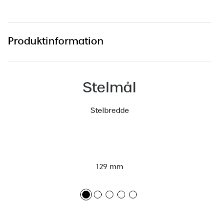
Versace
Dolce & Gabbana
Produktinformation
Persol
Giorgio Armani
Stelmål
Michael Kors
Stelbredde
Miu Miu
Tiffany & Co.
129 mm