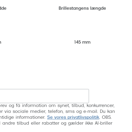
dde
Brillestangens længde
m
145 mm
Tilmeld
rev og få information om synet, tilbud, konkurrencer,
inser via sociale medier, telefon, sms og e-mail. Du kan
mtidige informationer.
Se vores privatlivspolitik
. OBS.
ndre tilbud eller rabatter og gælder ikke AI-briller