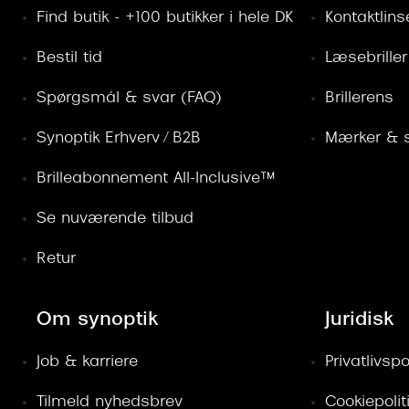
Find butik - +100 butikker i hele DK
Kontaktlins
Bestil tid
Læsebriller
Spørgsmål & svar (FAQ)
Brillerens
Synoptik Erhverv / B2B
Mærker & s
Brilleabonnement All-Inclusive™
Se nuværende tilbud
Retur
Om synoptik
Juridisk
Job & karriere
Privatlivspol
Tilmeld nyhedsbrev
Cookiepolit