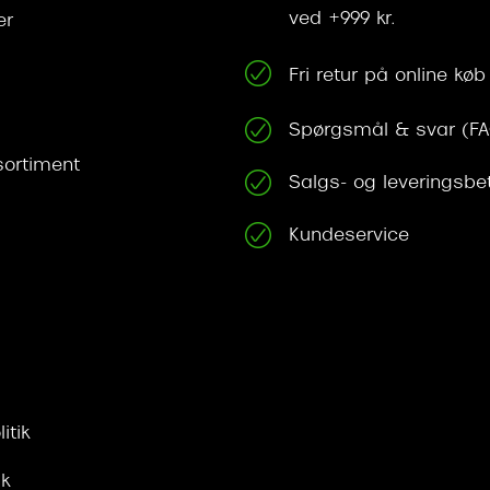
ved +999 kr.
er
Fri retur på online køb
Spørgsmål & svar (F
ortiment
Salgs- og leveringsbe
Kundeservice
itik
ik