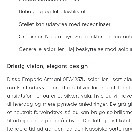
Se udvalg af Oakley Meta
Øjenbetændelse
Brilletyper
Prada Linea R
Tilbehør til briller
Polariserede solbriller
Endagslinser
Webshop FAQ
Oplev kontaktl
Behagelig og let plastikstel
Skærmbriller
Vogue
Behandling af tørre øjne
Månedslinser
Butiksoversigt
Kontaktlinsea
Stellet kan udstyres med receptlinser
Sikkerhedsbriller
Polo Ralph La
FAQ
Grå linser. Neutral syn. Se objekter i deres nat
Arbejdsbriller
Ray-Ban Kids
Kontaktlinsetje
Generelle solbriller. Høj beskyttelse mod solb
Armani Excha
Polaroid
Dristig vision, elegant design
Disse Emporio Armani 0EA4257U solbriller i sort pla
markant udtryk, uden at det bliver for meget. Den
ansigtsformer og er et sikkert valg, hvis du vil hav
til hverdag og mere pyntede anledninger. De grå 
et neutralt farveindtryk, så du kan bruge solbriller
til arbejde eller på café i byen. Det lette plastiks
længere tid ad gangen, og den klassiske sorte fa