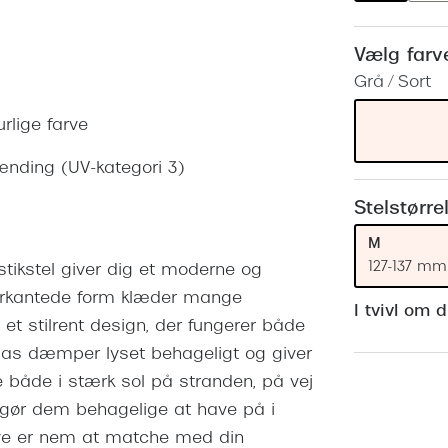
 (konjunktivitis)
ossa
Giorgio Armani
PRECISION1™
inser gratis
Brilleabonnement All-Inclusive™
Vælg farv
Burberry
bonnement - Vilkår og
Finansieringsmuligheder
Grå / Sort
uren
Versace
Forsikring
urlige farve
Jimmy Choo
k og -kontrol
lænding (UV-kategori 3)
nge
Tiffany & Co.
Stelstørre
M
127-137 mm
stikstel giver dig et moderne og
 firkantede form klæder mange
I tvivl om 
e et stilrent design, der fungerer både
glas dæmper lyset behageligt og giver
ne både i stærk sol på stranden, på vej
tel gør dem behagelige at have på i
rve er nem at matche med din