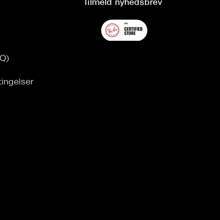
Tilmeld nyhedsbrev
AQ)
tingelser