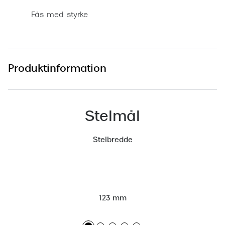
Versace
Fås med styrke
Dolce & Gabbana
Persol
Produktinformation
Giorgio Armani
Michael Kors
Stelmål
Miu Miu
Tiffany & Co.
Stelbredde
123 mm