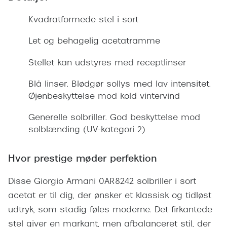
Giorgio 
Populære brillemærker
Kvadratformede stel i sort
Burberry
Ray-Ban
Let og behagelig acetatramme
Versace
Oakley
Stellet kan udstyres med receptlinser
Jimmy C
Emporio Armani
Blå linser. Blødgør sollys med lav intensitet.
Tiffany &
Øjenbeskyttelse mod kold vintervind
Hugo Boss
Sportsbri
Ralph Lauren
Generelle solbriller. God beskyttelse mod
Cykelbril
solblænding (UV-kategori 2)
Polo Ralph Lauren
Løbebrill
Coach
Hvor prestige møder perfektion
Form & 
Vogue
Disse Giorgio Armani 0AR8242 solbriller i sort
Ovale sol
acetat er til dig, der ønsker et klassisk og tidløst
Skaga
udtryk, som stadig føles moderne. Det firkantede
Cat eye s
Dyrberg/Kern
stel giver en markant, men afbalanceret stil, der