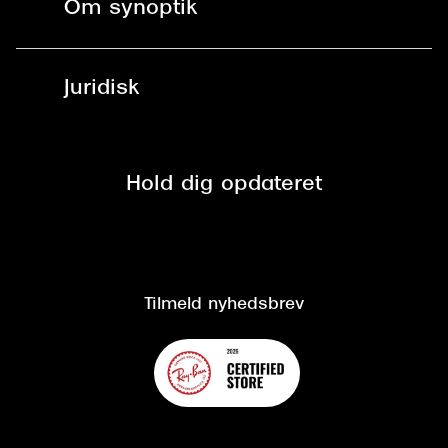
Om synoptik
Læsebriller
Fri levering til udleveringssted
Synoptik Erhverv / B2B
Job & karriere
ved +999 kr.
Brillerens
Juridisk
Brilleabonnement All-Inclusive™
Tilmeld nyhedsbrev
Fri retur på online køb
Mærker & sortiment
Se nuværende tilbud
Privatlivspolitik
Presse
Spørgsmål & svar (FAQ)
Retur
Hold dig opdateret
Cookiepolitik
CSR
Salgs- og leveringsbetingelser
Salgs- og leveringsbetingelser
Om Synoptik
Kundeservice
Tilgængelighedserklæring
Tilmeld nyhedsbrev