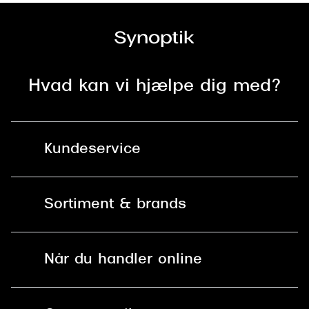
Hvad kan vi hjælpe dig med?
Kundeservice
Kontakt os
Sortiment & brands
Mit Synoptik
Solbriller
Find butik - +100 butikker i hele DK
Når du handler online
Briller
Bestil tid
Fri levering til butik
Kontaktlinser
Spørgsmål & svar (FAQ)