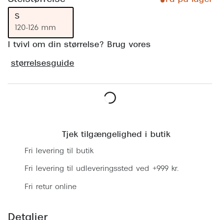
Ray-Ban 
Transitions®
S
Armani 
Stellest® til børn
120-126 mm
Polaroid
I tvivl om din størrelse? Brug vores
Tilskud til briller
størrelsesguide
Eksklusi
Form og farve
Prada
Ansigtsform og briller
Miu Miu
Briller til øjne, næse, bryn og kinder
Læg i kurv
Saint La
Runde briller
Tjek tilgængelighed i butik
Gucci
Fri levering til butik
Sorte briller
Bottega 
Fri levering til udleveringssted ved +999 kr.
Pilotbriller
Tom For
Fri retur online
Gennemsigtige briller
Balenci
Røde briller
Detaljer