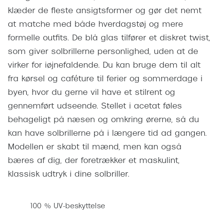
Pilotsolbr
klæder de fleste ansigtsformer og gør det nemt
BOSS Eyewear
at matche med både hverdagstøj og mere
Runde sol
Peak Performance
formelle outfits. De blå glas tilfører et diskret twist,
Firkanted
Armani Exchange
som giver solbrillerne personlighed, uden at de
Sorte sol
virker for iøjnefaldende. Du kan bruge dem til alt
Björn Borg
fra kørsel og caféture til ferier og sommerdage i
Brune sol
byen, hvor du gerne vil have et stilrent og
Eksklusive brillemærker
gennemført udseende. Stellet i acetat føles
Mere om
Gucci
behageligt på næsen og omkring ørerne, så du
Solbrille
kan have solbrillerne på i længere tid ad gangen.
Tom Ford
Modellen er skabt til mænd, men kan også
Solbrille
Prada
bæres af dig, der foretrækker et maskulint,
Glastype
Moncler
klassisk udtryk i dine solbriller.
Solbrille
Burberry
100 % UV-beskyttelse
Transiti
Saint Laurent