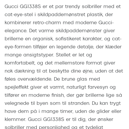
Giorgio 
Gucci GG1338S er et par trendy solbriller med et
Populære brillemærker
Burberry
cat-eye-stel i skildpaddemønstret plastik, der
Ray-Ban
kombinerer retro-charm med moderne Gucci-
Versace
elegance. Det varme skildpaddemønster giver
Oakley
Jimmy C
brillerne en organisk, sofistikeret karakter, og cat-
Emporio Armani
eye-formen tilføjer en legende detalje, der klæder
Tiffany &
mange ansigtstyper. Stellet er let og
Hugo Boss
Sportsbri
komfortabelt, og det mellemstore format giver
Ralph Lauren
nok dækning til at beskytte dine øjne, uden at det
Cykelbril
Polo Ralph Lauren
føles overvældende. De brune glas med
Løbebrill
spejleffekt giver et varmt, naturligt farvesyn og
Coach
tilfører en moderne finish, der gør brillerne lige så
Form & 
Vogue
velegnede til byen som til stranden. Du kan trygt
Ovale sol
have dem på i mange timer, uden de glider eller
Skaga
klemmer. Gucci GG1338S er til dig, der ønsker
Cat eye s
Dyrberg/Kern
solbriller med personlighed og et tydeligt