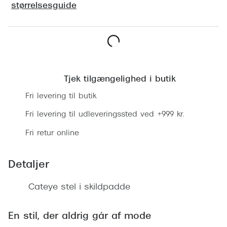
Ray-Ban 
størrelsesguide
Transitions®
Armani 
Stellest® til børn
Polaroid
Tilskud til briller
Find en butik
Eksklusi
Form og farve
Tjek tilgængelighed i butik
Prada
Ansigtsform og briller
Fri levering til butik
Miu Miu
Fri levering til udleveringssted ved +999 kr.
Briller til øjne, næse, bryn og kinder
Saint La
Fri retur online
Runde briller
Gucci
Sorte briller
Detaljer
Bottega 
Pilotbriller
Cateye stel i skildpadde
Tom For
Gennemsigtige briller
Balenci
En stil, der aldrig går af mode
Røde briller