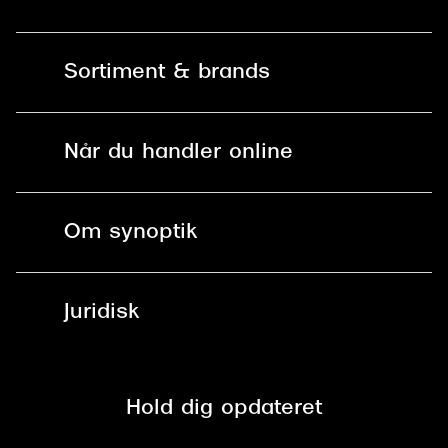
Kontakt os
Sortiment & brands
Mit Synoptik
Solbriller
Find butik - +100 butikker i hele DK
Når du handler online
Briller
Bestil tid
Fri levering til butik
Kontaktlinser
Spørgsmål & svar (FAQ)
Om synoptik
Læsebriller
Fri levering til udleveringssted
Synoptik Erhverv / B2B
Job & karriere
ved +999 kr.
Brillerens
Juridisk
Brilleabonnement All-Inclusive™
Tilmeld nyhedsbrev
Fri retur på online køb
Mærker & sortiment
Se nuværende tilbud
Privatlivspolitik
Presse
Spørgsmål & svar (FAQ)
Retur
Hold dig opdateret
Cookiepolitik
CSR
Salgs- og leveringsbetingelser