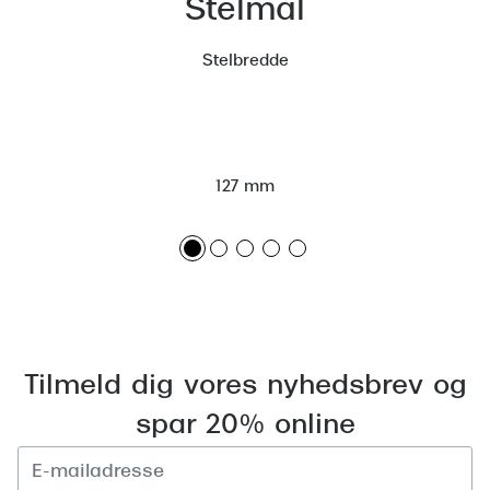
Stelmål
Versace
Stelbredde
Dolce & Gabbana
Persol
Giorgio Armani
127 mm
Michael Kors
Miu Miu
Tiffany & Co.
Tilmeld dig vores nyhedsbrev og
spar 20% online