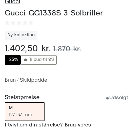
Behandling af tørre øjne
Gucci
Populær
Gucci GG1338S 3 Solbriller
Få tjekket dit syn
Ray-Ban
Synsprøve med sundhedstjek
Oakley
Ny kollektion
Test dit behov for abonnement
Emporio
nu:
1.402,50 kr.
før:
1.870 kr.
SynsJournal
Michael 
-25%
💼 Tilbud til 9/8
Forskning i øjensygdomme
Persol
Ralph La
Mere om briller
Brun / Skildpadde
Peak Pe
Brillemode 2026
Stelstørrelse
Udsolgt
Prada Li
Brilleglas og priser
M
Vogue
Bedste brilleglas
127-137 mm
Polo Ral
I tvivl om din størrelse? Brug vores
Nikon brilleglas