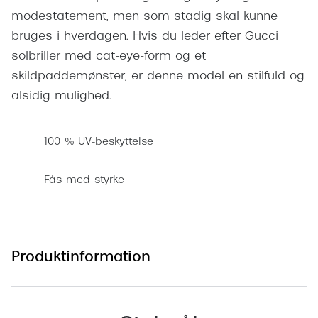
Pilotsolbr
modestatement, men som stadig skal kunne
BOSS Eyewear
bruges i hverdagen. Hvis du leder efter Gucci
Runde sol
Peak Performance
solbriller med cat-eye-form og et
Firkanted
Armani Exchange
skildpaddemønster, er denne model en stilfuld og
Sorte sol
alsidig mulighed.
Björn Borg
Brune sol
Eksklusive brillemærker
100 % UV-beskyttelse
Mere om
Gucci
Fås med styrke
Solbrille
Tom Ford
Solbrille
Prada
Glastype
Moncler
Produktinformation
Solbrille
Burberry
Transiti
Saint Laurent