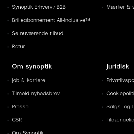
Synoptik Erhverv / B2B
Mærker & s
Brilleabonnement All-Inclusive™
Se nuværende tilbud
Retur
Om synoptik
Juridisk
Job & karriere
Privatlivspol
Tilmeld nyhedsbrev
Cookiepolit
Presse
Salgs- og 
CSR
Tilgængeli
Om Synoptik