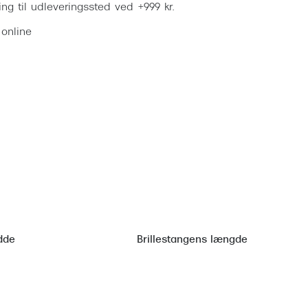
ring til udleveringssted ved +999 kr.
 online
dde
Brillestangens længde