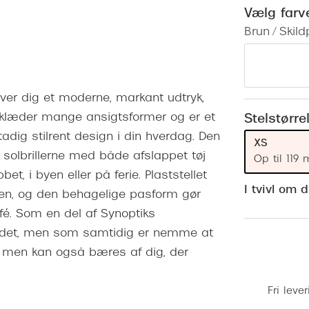
 (konjunktivitis)
ossa
Giorgio Armani
PRECISION1™
Vælg farv
inser gratis
Brilleabonnement All-Inclusive™
Brun / Skil
Burberry
bonnement - Vilkår og
Finansieringsmuligheder
uren
Versace
Forsikring
Jimmy Choo
k og -kontrol
iver dig et moderne, markant udtryk,
nge
Tiffany & Co.
el klæder mange ansigtsformer og er et
Stelstørre
tadig stilrent design i din hverdag. Den
XS
 solbrillerne med både afslappet tøj
Op til 119
, i byen eller på ferie. Plaststellet
I tvivl om 
gen, og den behagelige pasform gør
fé. Som en del af Synoptiks
lledet, men som samtidig er nemme at
, men kan også bæres af dig, der
Fri lever