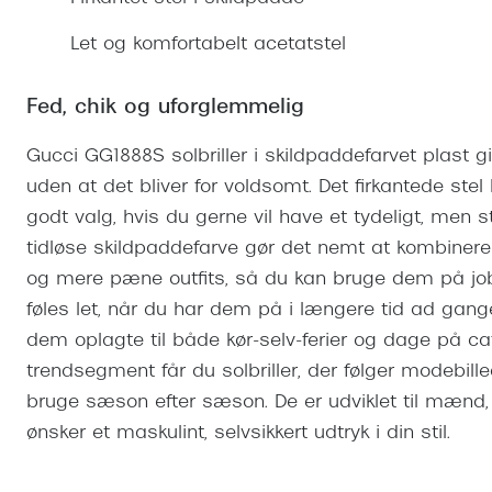
Se udvalg af Oakley Meta
Øjenbetændelse
Brilletyper
Prada Linea R
Tilbehør til briller
Polariserede solbriller
Endagslinser
Webshop FAQ
Oplev kontaktl
Let og komfortabelt acetatstel
Skærmbriller
Vogue
Behandling af tørre øjne
Månedslinser
Butiksoversigt
Kontaktlinsea
Sikkerhedsbriller
Polo Ralph La
FAQ
Fed, chik og uforglemmelig
Arbejdsbriller
Ray-Ban Kids
Kontaktlinsetje
Gucci GG1888S solbriller i skildpaddefarvet plast g
Armani Excha
uden at det bliver for voldsomt. Det firkantede st
godt valg, hvis du gerne vil have et tydeligt, men s
Polaroid
tidløse skildpaddefarve gør det nemt at kombinere
og mere pæne outfits, så du kan bruge dem på jobbet
føles let, når du har dem på i længere tid ad gan
dem oplagte til både kør-selv-ferier og dage på ca
trendsegment får du solbriller, der følger modebi
bruge sæson efter sæson. De er udviklet til mænd
ønsker et maskulint, selvsikkert udtryk i din stil.