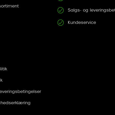
ortiment
Salgs- og leveringsbe
Kundeservice
itik
ik
leveringsbetingelser
ghedserklæring