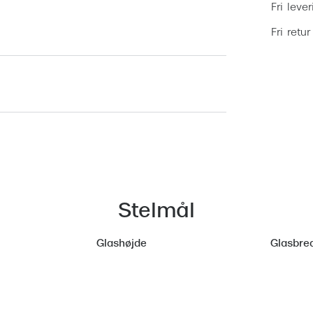
Fri leve
Fri retur
Stelmål
Glashøjde
Glasbre