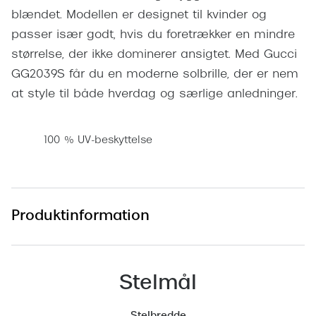
Pilotsolbr
blændet. Modellen er designet til kvinder og
BOSS Eyewear
passer især godt, hvis du foretrækker en mindre
Runde sol
Peak Performance
størrelse, der ikke dominerer ansigtet. Med Gucci
Firkanted
Armani Exchange
GG2039S får du en moderne solbrille, der er nem
Sorte sol
at style til både hverdag og særlige anledninger.
Björn Borg
Brune sol
Eksklusive brillemærker
100 % UV-beskyttelse
Mere om
Gucci
Solbrille
Tom Ford
Solbrille
Produktinformation
Prada
Glastype
Moncler
Solbrille
Burberry
Stelmål
Transiti
Saint Laurent