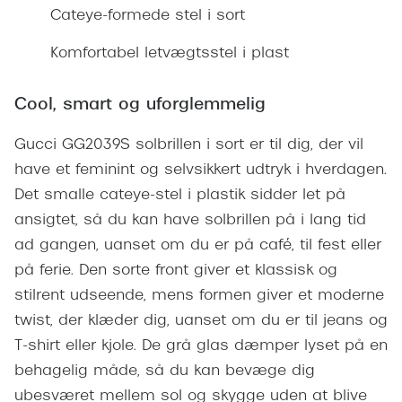
Giorgio 
Cateye-formede stel i sort
Populære brillemærker
Burberry
Komfortabel letvægtsstel i plast
Ray-Ban
Versace
Oakley
Cool, smart og uforglemmelig
Jimmy C
Emporio Armani
Gucci GG2039S solbrillen i sort er til dig, der vil
Tiffany &
have et feminint og selvsikkert udtryk i hverdagen.
Hugo Boss
Sportsbri
Det smalle cateye-stel i plastik sidder let på
Ralph Lauren
ansigtet, så du kan have solbrillen på i lang tid
Cykelbril
Polo Ralph Lauren
ad gangen, uanset om du er på café, til fest eller
Løbebrill
på ferie. Den sorte front giver et klassisk og
Coach
stilrent udseende, mens formen giver et moderne
Form & 
Vogue
twist, der klæder dig, uanset om du er til jeans og
Ovale sol
T-shirt eller kjole. De grå glas dæmper lyset på en
Skaga
behagelig måde, så du kan bevæge dig
Cat eye s
Dyrberg/Kern
ubesværet mellem sol og skygge uden at blive