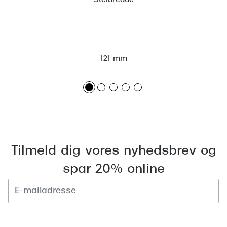
Stelbredde
Versace
Dolce & Gabbana
Persol
121 mm
Giorgio Armani
Michael Kors
Miu Miu
Tiffany & Co.
Tilmeld dig vores nyhedsbrev og
spar 20% online
Tilmeld