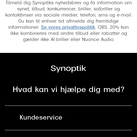
Tilmeld dig Synoptiks nyhedsbrev og få information om
synet, tilbud, konkurrencer, briller, solbriller og
kontaktlinser via sociale medier, telefon, sms og e-mail.
Du kan til enhver tid afmelde dig fremtidige
informationer.
Se vores privatlivspolitik
. OBS. 20% kan
ikke kombineres med andre tilbud eller rabatter og
gælder ikke AI-briller eller Nuance Audio.
Hvad kan vi hjælpe dig med?
Kundeservice
Kontakt os