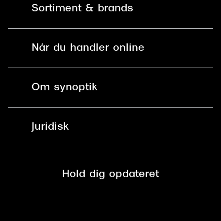
Sortiment & brands
Mit Synoptik
Solbriller
Find butik - +100 butikker i hele DK
Når du handler online
Briller
Bestil tid
Fri levering til butik
Kontaktlinser
Spørgsmål & svar (FAQ)
Om synoptik
Læsebriller
Fri levering til udleveringssted
Synoptik Erhverv / B2B
Job & karriere
ved +999 kr.
Brillerens
Juridisk
Brilleabonnement All-Inclusive™
Tilmeld nyhedsbrev
Fri retur på online køb
Mærker & sortiment
Se nuværende tilbud
Privatlivspolitik
Presse
Spørgsmål & svar (FAQ)
Retur
Hold dig opdateret
Cookiepolitik
CSR
Salgs- og leveringsbetingelser
Salgs- og leveringsbetingelser
Om Synoptik
Kundeservice
Tilgængelighedserklæring