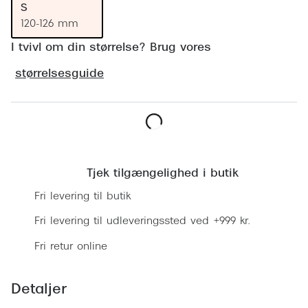
Ray-Ban 
S
Transitions®
120-126 mm
Armani 
Stellest® til børn
I tvivl om din størrelse? Brug vores
Polaroid
Tilskud til briller
størrelsesguide
Eksklusi
Form og farve
Prada
Ansigtsform og briller
Læg i kurv
Miu Miu
Briller til øjne, næse, bryn og kinder
Tjek tilgængelighed i butik
Saint La
Runde briller
Fri levering til butik
Gucci
Sorte briller
Fri levering til udleveringssted ved +999 kr.
Bottega 
Pilotbriller
Fri retur online
Tom For
Gennemsigtige briller
Balenci
Detaljer
Røde briller