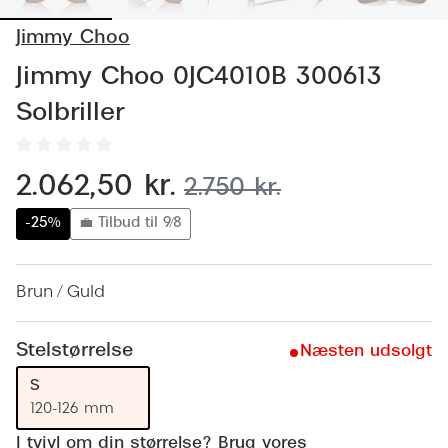
Behandling af tørre øjne
Populær
Jimmy Choo
Få tjekket dit syn
Ray-Ban
Jimmy Choo 0JC4010B 300613
Synsprøve med sundhedstjek
Oakley
Solbriller
Test dit behov for abonnement
Emporio
SynsJournal
Michael 
nu:
2.062,50 kr.
før:
2.750 kr.
Forskning i øjensygdomme
Persol
-25%
💼 Tilbud til 9/8
Ralph La
Mere om briller
Brun / Guld
Peak Pe
Brillemode 2026
Prada Li
Brilleglas og priser
Stelstørrelse
Næsten udsolgt
Vogue
Bedste brilleglas
S
120-126 mm
Polo Ral
Nikon brilleglas
I tvivl om din størrelse? Brug vores