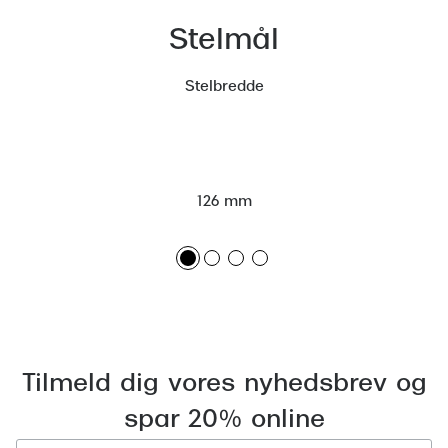
Versace
Stelmål
Dolce & Gabbana
Stelbredde
Persol
Giorgio Armani
Michael Kors
126 mm
Miu Miu
Tiffany & Co.
Tilmeld dig vores nyhedsbrev og
spar 20% online