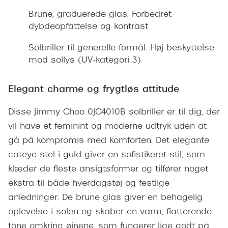
Giorgio 
Brune, graduerede glas. Forbedret
Populære brillemærker
Burberry
dybdeopfattelse og kontrast
Ray-Ban
Versace
Solbriller til generelle formål. Høj beskyttelse
Oakley
mod sollys (UV-kategori 3)
Jimmy C
Emporio Armani
Tiffany &
Elegant charme og frygtløs attitude
Hugo Boss
Sportsbri
Disse Jimmy Choo 0JC4010B solbriller er til dig, der
Ralph Lauren
vil have et feminint og moderne udtryk uden at
Cykelbril
Polo Ralph Lauren
gå på kompromis med komforten. Det elegante
Løbebrill
cateye-stel i guld giver en sofistikeret stil, som
Coach
klæder de fleste ansigtsformer og tilfører noget
Form & 
Vogue
ekstra til både hverdagstøj og festlige
Ovale sol
anledninger. De brune glas giver en behagelig
Skaga
oplevelse i solen og skaber en varm, flatterende
Cat eye s
Dyrberg/Kern
tone omkring øjnene, som fungerer lige godt på