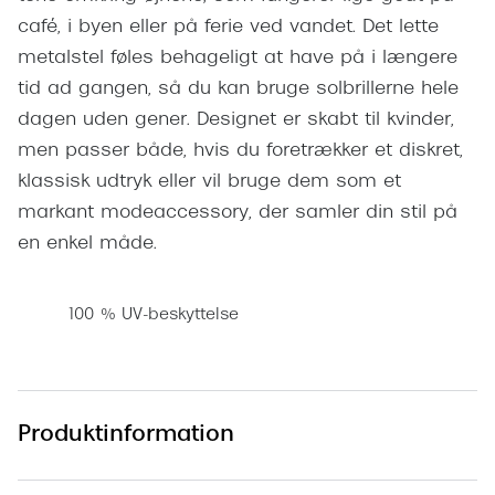
Pilotsolbr
café, i byen eller på ferie ved vandet. Det lette
BOSS Eyewear
metalstel føles behageligt at have på i længere
Runde sol
Peak Performance
tid ad gangen, så du kan bruge solbrillerne hele
Firkanted
Armani Exchange
dagen uden gener. Designet er skabt til kvinder,
Sorte sol
men passer både, hvis du foretrækker et diskret,
Björn Borg
klassisk udtryk eller vil bruge dem som et
Brune sol
markant modeaccessory, der samler din stil på
Eksklusive brillemærker
en enkel måde.
Mere om
Gucci
Solbrille
Tom Ford
100 % UV-beskyttelse
Solbrille
Prada
Glastype
Moncler
Solbrille
Produktinformation
Burberry
Transiti
Saint Laurent