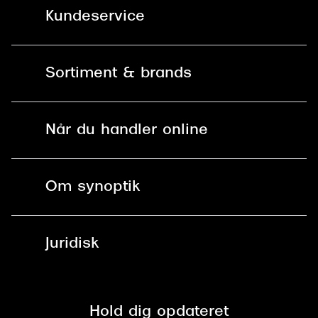
Kundeservice
Kontakt os
Sortiment & brands
Mit Synoptik
Solbriller
Find butik - +100 butikker i hele DK
Når du handler online
Briller
Bestil tid
Fri levering til butik
Kontaktlinser
Spørgsmål & svar (FAQ)
Om synoptik
Læsebriller
Fri levering til udleveringssted
Synoptik Erhverv / B2B
Job & karriere
ved +999 kr.
Brillerens
Juridisk
Brilleabonnement All-Inclusive™
Tilmeld nyhedsbrev
Fri retur på online køb
Mærker & sortiment
Se nuværende tilbud
Privatlivspolitik
Presse
Spørgsmål & svar (FAQ)
Retur
Hold dig opdateret
Cookiepolitik