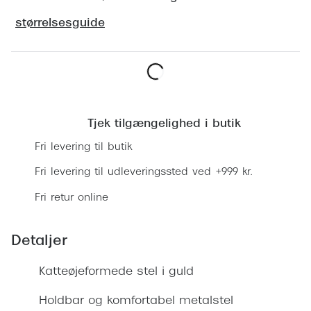
Ray-Ban 
Transitions®
størrelsesguide
Armani 
Stellest® til børn
Polaroid
Tilskud til briller
Eksklusi
Læg i kurv
Form og farve
Prada
Tjek tilgængelighed i butik
Ansigtsform og briller
Fri levering til butik
Miu Miu
Briller til øjne, næse, bryn og kinder
Fri levering til udleveringssted ved +999 kr.
Saint La
Runde briller
Fri retur online
Gucci
Sorte briller
Bottega 
Detaljer
Pilotbriller
Tom For
Gennemsigtige briller
Katteøjeformede stel i guld
Balenci
Røde briller
Holdbar og komfortabel metalstel