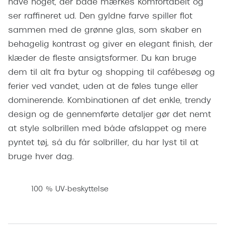
have noget, der både mærkes komfortabelt og
Pilotsolbr
BOSS Eyewear
ser raffineret ud. Den gyldne farve spiller flot
Runde sol
sammen med de grønne glas, som skaber en
Peak Performance
behagelig kontrast og giver en elegant finish, der
Firkanted
Armani Exchange
klæder de fleste ansigtsformer. Du kan bruge
Sorte sol
dem til alt fra bytur og shopping til cafébesøg og
Björn Borg
ferier ved vandet, uden at de føles tunge eller
Brune sol
Eksklusive brillemærker
dominerende. Kombinationen af det enkle, trendy
Mere om
design og de gennemførte detaljer gør det nemt
Gucci
at style solbrillen med både afslappet og mere
Solbrille
Tom Ford
pyntet tøj, så du får solbriller, du har lyst til at
Solbrille
bruge hver dag.
Prada
Glastype
Moncler
100 % UV-beskyttelse
Solbrille
Burberry
Transiti
Saint Laurent