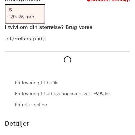
Ray-Ban 
Transitions®
S
Armani 
Stellest® til børn
120-126 mm
Polaroid
I tvivl om din størrelse? Brug vores
Tilskud til briller
størrelsesguide
Eksklusi
Form og farve
Prada
Ansigtsform og briller
Miu Miu
Briller til øjne, næse, bryn og kinder
Læg i kurv
Saint La
Runde briller
Fri levering til butik
Gucci
Sorte briller
Fri levering til udleveringssted ved +999 kr.
Bottega 
Pilotbriller
Fri retur online
Tom For
Gennemsigtige briller
Detaljer
Balenci
Røde briller