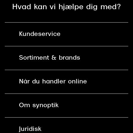
Hvad kan vi hjælpe dig med?
Kundeservice
Kontakt os
Sortiment & brands
Mit Synoptik
Solbriller
Find butik - +100 butikker i hele DK
Når du handler online
Briller
Bestil tid
Fri levering til butik
Kontaktlinser
Spørgsmål & svar (FAQ)
Om synoptik
Læsebriller
Fri levering til udleveringssted
Synoptik Erhverv / B2B
Job & karriere
ved +999 kr.
Brillerens
Juridisk
Brilleabonnement All-Inclusive™