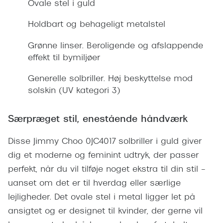
Ovale stel i guld
Giorgio 
Populære brillemærker
Burberry
Holdbart og behageligt metalstel
Ray-Ban
Versace
Grønne linser. Beroligende og afslappende
Oakley
effekt til bymiljøer
Jimmy C
Emporio Armani
Generelle solbriller. Høj beskyttelse mod
Tiffany &
solskin (UV kategori 3)
Hugo Boss
Sportsbri
Ralph Lauren
Særpræget stil, enestående håndværk
Cykelbril
Polo Ralph Lauren
Disse Jimmy Choo 0JC4017 solbriller i guld giver
Løbebrill
dig et moderne og feminint udtryk, der passer
Coach
Form & 
perfekt, når du vil tilføje noget ekstra til din stil –
Vogue
uanset om det er til hverdag eller særlige
Ovale sol
Skaga
lejligheder. Det ovale stel i metal ligger let på
Cat eye s
ansigtet og er designet til kvinder, der gerne vil
Dyrberg/Kern