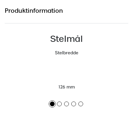
Versace
Produktinformation
Dolce & Gabbana
Persol
Stelmål
Giorgio Armani
Stelbredde
Michael Kors
Miu Miu
Tiffany & Co.
126 mm