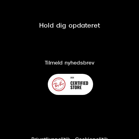
Tilmeld nyhedsbrev
Fri retur på online køb
Mærker & sortiment
Se nuværende tilbud
Privatlivspolitik
Presse
Spørgsmål & svar (FAQ)
Retur
Hold dig opdateret
Cookiepolitik
CSR
Salgs- og leveringsbetingelser
Salgs- og leveringsbetingelser
Om Synoptik
Kundeservice
Tilgængelighedserklæring
Tilmeld nyhedsbrev