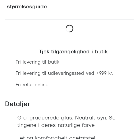
Ray-Ban 
Transitions®
størrelsesguide
Armani 
Stellest® til børn
Polaroid
Tilskud til briller
Læg i kurv
Eksklusi
Form og farve
Tjek tilgængelighed i butik
Prada
Ansigtsform og briller
Fri levering til butik
Miu Miu
Briller til øjne, næse, bryn og kinder
Fri levering til udleveringssted ved +999 kr.
Saint La
Runde briller
Fri retur online
Gucci
Sorte briller
Detaljer
Bottega 
Pilotbriller
Tom For
Grå, graduerede glas. Neutralt syn. Se
Gennemsigtige briller
tingene i deres naturlige farve.
Balenci
Røde briller
Let og komfortabelt acetatstel.