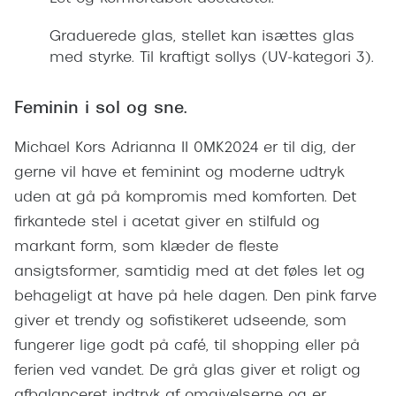
Giorgio 
Populære brillemærker
Graduerede glas, stellet kan isættes glas
Burberry
med styrke. Til kraftigt sollys (UV-kategori 3).
Ray-Ban
Versace
Oakley
Feminin i sol og sne.
Jimmy C
Emporio Armani
Michael Kors Adrianna II 0MK2024 er til dig, der
Tiffany &
Hugo Boss
gerne vil have et feminint og moderne udtryk
Sportsbri
uden at gå på kompromis med komforten. Det
Ralph Lauren
Cykelbril
firkantede stel i acetat giver en stilfuld og
Polo Ralph Lauren
markant form, som klæder de fleste
Løbebrill
ansigtsformer, samtidig med at det føles let og
Coach
behageligt at have på hele dagen. Den pink farve
Form & 
Vogue
giver et trendy og sofistikeret udseende, som
Ovale sol
fungerer lige godt på café, til shopping eller på
Skaga
ferien ved vandet. De grå glas giver et roligt og
Cat eye s
Dyrberg/Kern
afbalanceret indtryk af omgivelserne og er