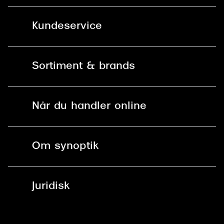
Kundeservice
Kontakt os
Sortiment & brands
Mit Synoptik
Solbriller
Find butik - +100 butikker i hele DK
Når du handler online
Briller
Bestil tid
Fri levering til butik
Kontaktlinser
Spørgsmål & svar (FAQ)
Om synoptik
Læsebriller
Fri levering til udleveringssted
Synoptik Erhverv / B2B
Job & karriere
ved +999 kr.
Brillerens
Juridisk
Brilleabonnement All-Inclusive™
Tilmeld nyhedsbrev
Fri retur på online køb
Mærker & sortiment
Se nuværende tilbud
Privatlivspolitik
Presse