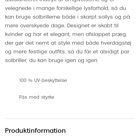
Pilotsolbr
BOSS Eyewear
velegnede i mange forskellige lysforhold, så du
Runde sol
kan bruge solbrillerne både i skarpt sollys og på
Peak Performance
mere overskyede dage. Designet er skabt til
Firkanted
Armani Exchange
kvinder og har et elegant, men afslappet præg,
Sorte sol
der gør det nemt at style med både hverdagstøj
Björn Borg
og mere festlige outfits, så du får et alsidigt par
Brune sol
Eksklusive brillemærker
solbriller, du kan bruge igen og igen.
Mere om
Gucci
100 % UV-beskyttelse
Solbrille
Tom Ford
Solbrille
Fås med styrke
Prada
Glastype
Moncler
Solbrille
Burberry
Produktinformation
Transiti
Saint Laurent