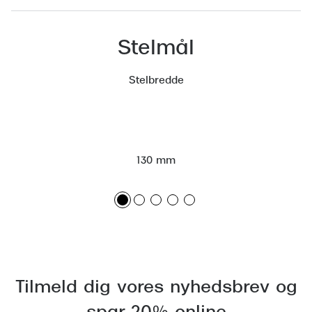
Versace
Stelmål
Dolce & Gabbana
Persol
Stelbredde
Giorgio Armani
Michael Kors
Miu Miu
130 mm
Tiffany & Co.
Tilmeld dig vores nyhedsbrev og