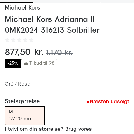
Behandling af tørre øjne
Populær
Michael Kors
Få tjekket dit syn
Ray-Ban
Michael Kors Adrianna II
Synsprøve med sundhedstjek
Oakley
0MK2024 316213 Solbriller
Test dit behov for abonnement
Emporio
nu:
877,50 kr.
før:
SynsJournal
Michael 
1.170 kr.
-25%
💼 Tilbud til 9/8
Forskning i øjensygdomme
Persol
Ralph La
Mere om briller
Grå / Rosa
Peak Pe
Brillemode 2026
Prada Li
Stelstørrelse
Næsten udsolgt
Brilleglas og priser
Vogue
M
Bedste brilleglas
127-137 mm
Polo Ral
Nikon brilleglas
I tvivl om din størrelse? Brug vores