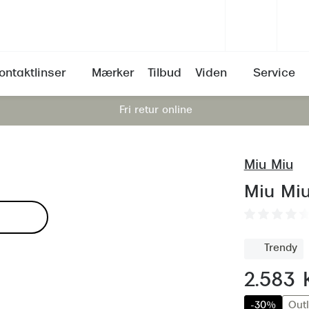
ontaktlinser
Mærker
Tilbud
Viden
Service
Fri retur online
d sundhedstjek
Brilleabonnement All-Inclusive™
Kontakt Erhverv
Brillemode 2026
Prada
Acuvue®
Nærsynethed (myopi)
v for abonnement
r noget for dig?
Brillefordele
Brilleglas og priser
Miu Miu
Dailies
Langsynethed (hypermetropi)
Miu Miu
ni
ntaktlinser
rakt)
Bedste brilleglas
Saint Laurent
iWear®
Bygningsfejl (astigmatisme)
Miu Miu
øjensygdomme
 kontaktlinser
aukom)
Nikon brilleglas
Gucci
Air Optix
Alderssyn (presbyopi)
Kontaktlinsefordele
svar om kontaktlinser
på nethinden (AMD)
Transitions®
Bottega Veneta
Biofinity
Trætte øjne (astenopi)
Trendy
Kontaktlinseabonnement – vilkår og
ktlinser
i synsfeltet (mouches
Stellest® til børn
Tom Ford
Biomedics
Skelen (strabismus)
FAQ
nu:
2.583 k
nce
Tilskud til briller
Balenciaga
Proclear®
Sløret syn
-30%
Outl