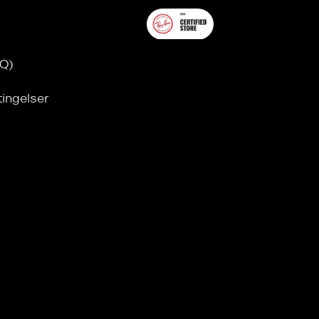
AQ)
tingelser