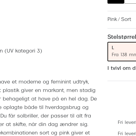
 (konjunktivitis)
ossa
Giorgio Armani
PRECISION1™
inser gratis
Brilleabonnement All-Inclusive™
Burberry
Pink / Sort
bonnement - Vilkår og
Finansieringsmuligheder
uren
Versace
Forsikring
Stelstørre
Jimmy Choo
k og -kontrol
L
in (UV kategori 3)
nge
Tiffany & Co.
Fra 138 m
I tvivl om 
l have et moderne og feminint udtryk,
rt plastik giver en markant, men stadig
r behageligt at have på en hel dag. De
erne oplagte både til hverdagsbrug og
 får solbriller, der passer til alt fra
Fri lever
ver at skifte, når din dag ændrer sig.
vekombinationen sort og pink giver et
Fri leve