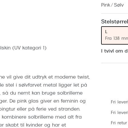
 (konjunktivitis)
ossa
Giorgio Armani
PRECISION1™
Pink / Sølv
inser gratis
Brilleabonnement All-Inclusive™
Burberry
bonnement - Vilkår og
Finansieringsmuligheder
Stelstørre
uren
Versace
L
Forsikring
Jimmy Choo
k og -kontrol
Fra 138 m
skin (UV kategori 1)
nge
Tiffany & Co.
I tvivl om 
ne vil give dit udtryk et moderne twist,
tel i sølvfarvet metal ligger let på
, så du nemt kan bruge solbrillerne
er. De pink glas giver en feminin og
Fri lever
pingtur eller på ferie ved stranden.
Fri leve
 kombinere solbrillerne med alt fra
Fri retur
r skabt til kvinder og har et