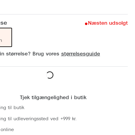
Vogue
Firkantede solbriller
Skaga
Sorte solbriller
lse
Næsten udsolgt
Dyrberg
Brune solbriller
BOSS E
m
Peak Pe
din størrelse? Brug vores
størrelsesguide
Armani
Björn B
Læg i kurv
Tjek tilgængelighed i butik
ing til butik
ring til udleveringssted ved +999 kr.
 online