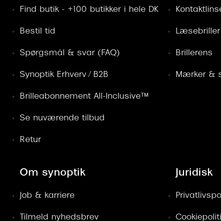
Find butik - +100 butikker i hele DK
Kontaktlins
Bestil tid
Læsebriller
Spørgsmål & svar (FAQ)
Brillerens
Synoptik Erhverv / B2B
Mærker & s
Brilleabonnement All-Inclusive™
Se nuværende tilbud
Retur
Om synoptik
Juridisk
Job & karriere
Privatlivspol
Tilmeld nyhedsbrev
Cookiepolit