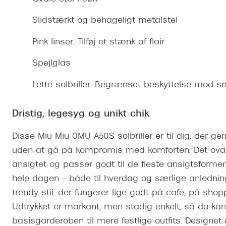
Se udvalg af Oakley Meta
Øjenbetændelse
Brilletyper
Prada Linea R
Tilbehør til briller
Polariserede solbriller
Endagslinser
Webshop FAQ
Oplev kontaktl
Slidstærkt og behageligt metalstel
Skærmbriller
Vogue
Behandling af tørre øjne
Månedslinser
Butiksoversigt
Kontaktlinsea
Pink linser. Tilføj et stænk af flair
Sikkerhedsbriller
Polo Ralph La
FAQ
Spejlglas
Arbejdsbriller
Ray-Ban Kids
Kontaktlinsetje
Lette solbriller. Begrænset beskyttelse mod sol
Armani Excha
Polaroid
Dristig, legesyg og unikt chik
Disse Miu Miu 0MU A50S solbriller er til dig, der ger
uden at gå på kompromis med komforten. Det ovale s
ansigtet og passer godt til de fleste ansigtsformer
hele dagen – både til hverdag og særlige anledning
trendy stil, der fungerer lige godt på café, på shop
Udtrykket er markant, men stadig enkelt, så du kan
basisgarderoben til mere festlige outfits. Designet e