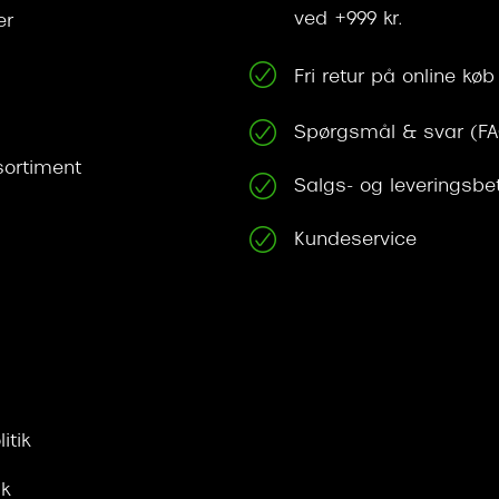
ved +999 kr.
er
Fri retur på online køb
Spørgsmål & svar (F
ortiment
Salgs- og leveringsbe
Kundeservice
itik
ik