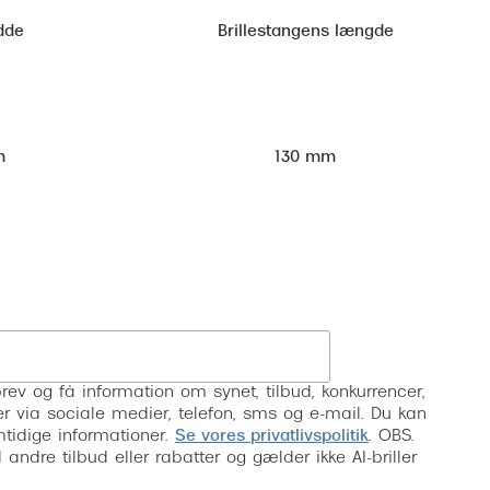
dde
Brillestangens længde
m
130 mm
Tilmeld
rev og få information om synet, tilbud, konkurrencer,
inser via sociale medier, telefon, sms og e-mail. Du kan
mtidige informationer.
Se vores privatlivspolitik
. OBS.
ndre tilbud eller rabatter og gælder ikke AI-briller