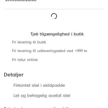
Ray-Ban 
Transitions®
Armani 
Stellest® til børn
Polaroid
Tilskud til briller
Læg i kurv
Eksklusi
Tjek tilgængelighed i butik
Form og farve
Fri levering til butik
Prada
Ansigtsform og briller
Fri levering til udleveringssted ved +999 kr.
Miu Miu
Briller til øjne, næse, bryn og kinder
Fri retur online
Saint La
Runde briller
Gucci
Sorte briller
Detaljer
Bottega 
Pilotbriller
Firkantet stel i skildpadde
Tom For
Gennemsigtige briller
Let og behagelig acetat stel
Balenci
Røde briller