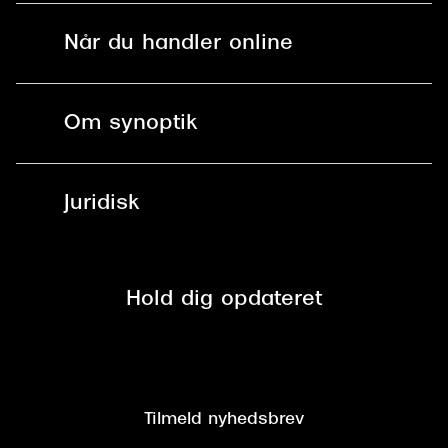
Solbriller
Find butik - +100 butikker i hele DK
Når du handler online
Briller
Bestil tid
Fri levering til butik
Kontaktlinser
Spørgsmål & svar (FAQ)
Om synoptik
Læsebriller
Fri levering til udleveringssted
Synoptik Erhverv / B2B
Job & karriere
ved +999 kr.
Brillerens
Juridisk
Brilleabonnement All-Inclusive™
Tilmeld nyhedsbrev
Fri retur på online køb
Mærker & sortiment
Se nuværende tilbud
Privatlivspolitik
Presse
Spørgsmål & svar (FAQ)
Retur
Hold dig opdateret
Cookiepolitik
CSR
Salgs- og leveringsbetingelser
Salgs- og leveringsbetingelser
Om Synoptik
Kundeservice
Tilgængelighedserklæring
Tilmeld nyhedsbrev