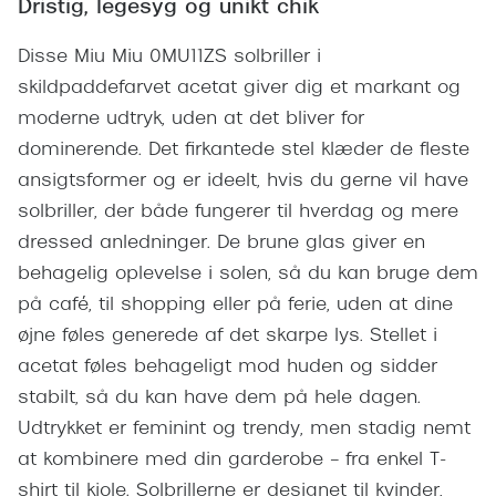
Dristig, legesyg og unikt chik
Giorgio 
Populære brillemærker
Burberry
Disse Miu Miu 0MU11ZS solbriller i
Ray-Ban
skildpaddefarvet acetat giver dig et markant og
Versace
moderne udtryk, uden at det bliver for
Oakley
Jimmy C
dominerende. Det firkantede stel klæder de fleste
Emporio Armani
ansigtsformer og er ideelt, hvis du gerne vil have
Tiffany &
solbriller, der både fungerer til hverdag og mere
Hugo Boss
Sportsbri
dressed anledninger. De brune glas giver en
Ralph Lauren
behagelig oplevelse i solen, så du kan bruge dem
Cykelbril
Polo Ralph Lauren
på café, til shopping eller på ferie, uden at dine
Løbebrill
øjne føles generede af det skarpe lys. Stellet i
Coach
acetat føles behageligt mod huden og sidder
Form & 
Vogue
stabilt, så du kan have dem på hele dagen.
Ovale sol
Udtrykket er feminint og trendy, men stadig nemt
Skaga
at kombinere med din garderobe – fra enkel T-
Cat eye s
Dyrberg/Kern
shirt til kjole. Solbrillerne er designet til kvinder,