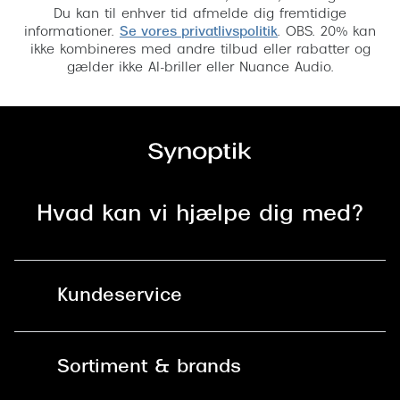
Du kan til enhver tid afmelde dig fremtidige
informationer.
Se vores privatlivspolitik
. OBS. 20% kan
ikke kombineres med andre tilbud eller rabatter og
gælder ikke AI-briller eller Nuance Audio.
Hvad kan vi hjælpe dig med?
Kundeservice
Kontakt os
Sortiment & brands
Mit Synoptik