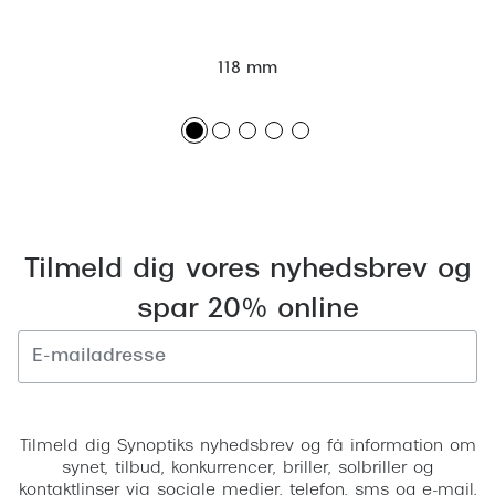
Versace
118 mm
Dolce & Gabbana
Persol
Giorgio Armani
Michael Kors
Miu Miu
Tilmeld dig vores nyhedsbrev og
Tiffany & Co.
spar 20% online
Tilmeld
Tilmeld dig Synoptiks nyhedsbrev og få information om
synet, tilbud, konkurrencer, briller, solbriller og
kontaktlinser via sociale medier, telefon, sms og e-mail.