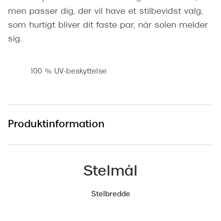
Pilotsolbr
men passer dig, der vil have et stilbevidst valg,
BOSS Eyewear
som hurtigt bliver dit faste par, når solen melder
Runde sol
Peak Performance
sig.
Firkanted
Armani Exchange
Sorte sol
Björn Borg
100 % UV-beskyttelse
Brune sol
Eksklusive brillemærker
Mere om
Gucci
Produktinformation
Solbrille
Tom Ford
Solbrille
Prada
Stelmål
Glastype
Moncler
Solbrille
Stelbredde
Burberry
Transiti
Saint Laurent