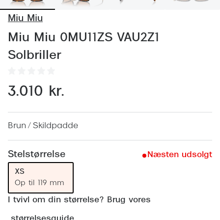
Behandling af tørre øjne
Populær
Miu Miu
Få tjekket dit syn
Ray-Ban
Miu Miu 0MU11ZS VAU2Z1
Synsprøve med sundhedstjek
Oakley
Solbriller
Test dit behov for abonnement
Emporio
SynsJournal
Michael 
3.010 kr.
Forskning i øjensygdomme
Persol
Ralph La
Brun / Skildpadde
Mere om briller
Peak Pe
Brillemode 2026
Stelstørrelse
Næsten udsolgt
Prada Li
Brilleglas og priser
XS
Vogue
Op til 119 mm
Bedste brilleglas
I tvivl om din størrelse? Brug vores
Polo Ral
Nikon brilleglas
størrelsesguide