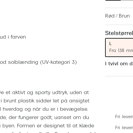
 (konjunktivitis)
ossa
Giorgio Armani
PRECISION1™
inser gratis
Brilleabonnement All-Inclusive™
Rød / Brun
Burberry
bonnement - Vilkår og
Finansieringsmuligheder
uren
Versace
Stelstørre
Forsikring
ud i farven
Jimmy Choo
k og -kontrol
L
nge
Tiffany & Co.
Fra 138 m
 mod solblænding (UV-kategori 3)
I tvivl om 
ave et aktivt og sporty udtryk, uden at
 brunt plastik sidder let på ansigtet
il hverdag og når du er i bevægelse.
Fri lever
e, der fungerer godt, uanset om du
 i byen. Formen er designet til at klæde
Fri leve