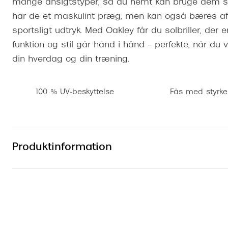
mange ansigtstyper, så du nemt kan bruge dem so
har de et maskulint præg, men kan også bæres af d
sportsligt udtryk. Med Oakley får du solbriller, der e
funktion og stil går hånd i hånd – perfekte, når du vi
din hverdag og din træning.
100 % UV-beskyttelse
Fås med styrke
Produktinformation