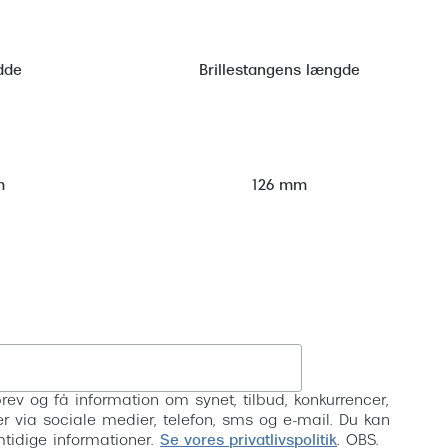
dde
Brillestangens længde
m
126 mm
Tilmeld
rev og få information om synet, tilbud, konkurrencer,
inser via sociale medier, telefon, sms og e-mail. Du kan
mtidige informationer.
Se vores privatlivspolitik
. OBS.