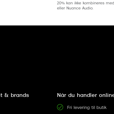
20% kan ikke kombineres med a
eller Nuance Audio.
t & brands
Når du handler onlin
Fri levering til butik