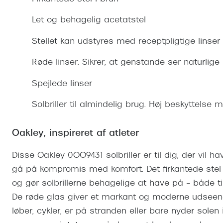
Se udvalg af Oakley Meta
Øjenbetændelse
Brilletyper
Prada Linea R
Tilbehør til briller
Polariserede solbriller
Endagslinser
Webshop FAQ
Oplev kontaktl
Let og behagelig acetatstel
Skærmbriller
Vogue
Behandling af tørre øjne
Månedslinser
Butiksoversigt
Kontaktlinsea
Stellet kan udstyres med receptpligtige linser
Sikkerhedsbriller
Polo Ralph La
FAQ
Røde linser. Sikrer, at genstande ser naturlige 
Arbejdsbriller
Ray-Ban Kids
Kontaktlinsetje
Spejlede linser
Armani Excha
Polaroid
Solbriller til almindelig brug. Høj beskyttelse
Oakley, inspireret af atleter
Disse Oakley 0OO9431 solbriller er til dig, der vil h
gå på kompromis med komfort. Det firkantede stel i
og gør solbrillerne behagelige at have på – både t
De røde glas giver et markant og moderne udseend
løber, cykler, er på stranden eller bare nyder solen