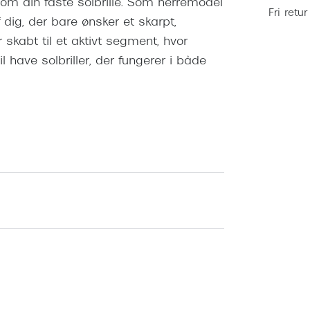
m din faste solbrille. Som herremodel
Fri retur
ig, der bare ønsker et skarpt,
r skabt til et aktivt segment, hvor
l have solbriller, der fungerer i både