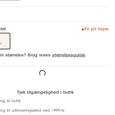
Vogue
Firkantede solbriller
Skaga
Sorte solbriller
Dyrberg
lse
Brune solbriller
Få på lager
BOSS E
Peak Pe
m
Armani
din størrelse? Brug vores
størrelsesguide
Björn B
Læg i kurv
Tjek tilgængelighed i butik
ing til butik
ring til udleveringssted ved +999 kr.