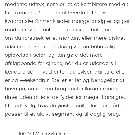
Pilotsolbr
moderne udtryk, som er let at kombinere med alt
BOSS Eyewear
fra træningstøj til casual hverdagstøj. De
Runde sol
Peak Performance
kvadratiske former klæder mange ansigter og gør
Firkanted
modellen velegnet som unisex-solbrille, uanset
Armani Exchange
om du foretrækker et markant eller mere diskret
Sorte sol
Björn Borg
udseende. De brune glas giver en behagelig
Brune sol
oplevelse i solen og kan gøre det mere
Eksklusive brillemærker
afslappende for øjnene, når du er udendørs i
Mere om
Gucci
længere tid – hvad enten du cykler, går ture eller
Solbrille
er på weekendtur. Stellet er let og behageligt at
Tom Ford
have på, så du kan bruge solbrillerne i mange
Solbrille
Prada
timer uden at føle, de fylder for meget i ansigtet.
Glastype
Et godt valg, hvis du ønsker solbriller, der både
Moncler
passer til et aktivt segment og til daglig brug.
Solbrille
Burberry
Transiti
Saint Laurent
100 % UV-beskyttelse