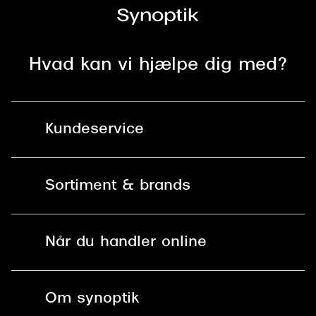
Hvad kan vi hjælpe dig med?
Kundeservice
Kontakt os
Sortiment & brands
Mit Synoptik
Solbriller
Find butik - +100 butikker i hele DK
Når du handler online
Briller
Bestil tid
Fri levering til butik
Kontaktlinser
Spørgsmål & svar (FAQ)
Om synoptik