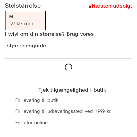
Ray-Ban 
Transitions®
Stelstørrelse
Næsten udsolgt
Armani 
M
Stellest® til børn
127-137 mm
Polaroid
Tilskud til briller
I tvivl om din størrelse? Brug vores
Eksklusi
Form og farve
størrelsesguide
Prada
Ansigtsform og briller
Miu Miu
Briller til øjne, næse, bryn og kinder
Læg i kurv
Saint La
Runde briller
Tjek tilgængelighed i butik
Gucci
Sorte briller
Fri levering til butik
Bottega 
Pilotbriller
Fri levering til udleveringssted ved +999 kr.
Tom For
Gennemsigtige briller
Fri retur online
Balenci
Røde briller