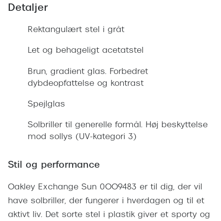
Giorgio 
Detaljer
Populære brillemærker
Burberry
Rektangulært stel i gråt
Ray-Ban
Versace
Let og behageligt acetatstel
Oakley
Jimmy C
Brun, gradient glas. Forbedret
Emporio Armani
Tiffany &
dybdeopfattelse og kontrast
Hugo Boss
Spejlglas
Sportsbri
Ralph Lauren
Cykelbril
Solbriller til generelle formål. Høj beskyttelse
Polo Ralph Lauren
mod sollys (UV-kategori 3)
Løbebrill
Coach
Stil og performance
Form & 
Vogue
Oakley Exchange Sun 0OO9483 er til dig, der vil
Ovale sol
Skaga
have solbriller, der fungerer i hverdagen og til et
Cat eye s
Dyrberg/Kern
aktivt liv. Det sorte stel i plastik giver et sporty og