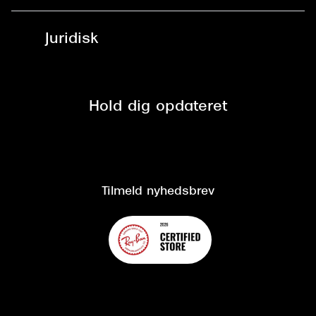
Læsebriller
Fri levering til udleveringssted
Synoptik Erhverv / B2B
Job & karriere
ved +999 kr.
Brillerens
Juridisk
Brilleabonnement All-Inclusive™
Tilmeld nyhedsbrev
Fri retur på online køb
Mærker & sortiment
Se nuværende tilbud
Privatlivspolitik
Presse
Spørgsmål & svar (FAQ)
Retur
Hold dig opdateret
Cookiepolitik
CSR
Salgs- og leveringsbetingelser
Salgs- og leveringsbetingelser
Om Synoptik
Kundeservice
Tilgængelighedserklæring
Tilmeld nyhedsbrev