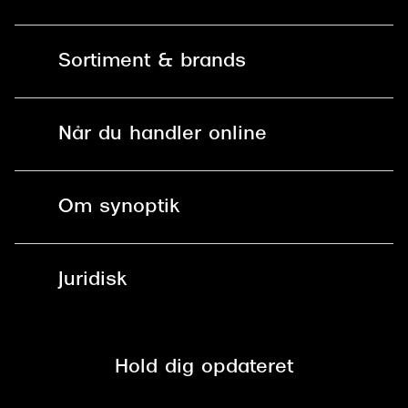
Kontakt os
Sortiment & brands
Mit Synoptik
Solbriller
Find butik - +100 butikker i hele DK
Når du handler online
Briller
Bestil tid
Fri levering til butik
Kontaktlinser
Spørgsmål & svar (FAQ)
Om synoptik
Læsebriller
Fri levering til udleveringssted
Synoptik Erhverv / B2B
Job & karriere
ved +999 kr.
Brillerens
Juridisk
Brilleabonnement All-Inclusive™
Tilmeld nyhedsbrev
Fri retur på online køb
Mærker & sortiment
Se nuværende tilbud
Privatlivspolitik
Presse
Spørgsmål & svar (FAQ)
Retur
Hold dig opdateret
Cookiepolitik
CSR
Salgs- og leveringsbetingelser