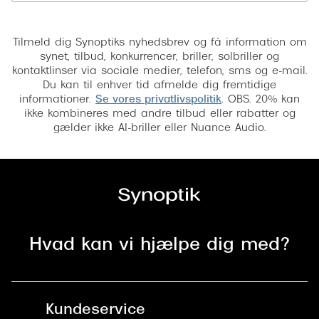
Tilmeld
Tilmeld dig Synoptiks nyhedsbrev og få information om
synet, tilbud, konkurrencer, briller, solbriller og
kontaktlinser via sociale medier, telefon, sms og e-mail.
Du kan til enhver tid afmelde dig fremtidige
informationer.
Se vores privatlivspolitik
. OBS. 20% kan
ikke kombineres med andre tilbud eller rabatter og
gælder ikke AI-briller eller Nuance Audio.
Hvad kan vi hjælpe dig med?
Kundeservice