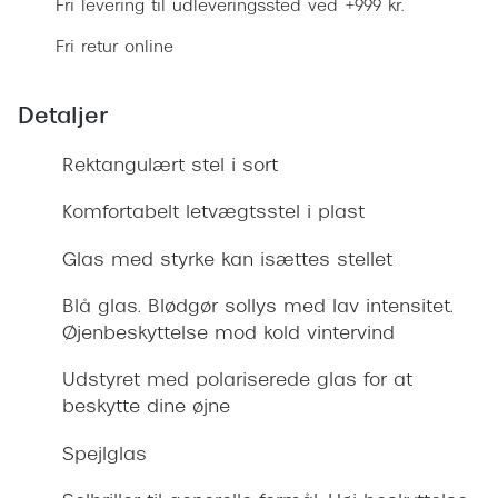
Fri levering til udleveringssted ved +999 kr.
Giorgio 
Populære brillemærker
Fri retur online
Burberry
Ray-Ban
Versace
Detaljer
Oakley
Jimmy C
Rektangulært stel i sort
Emporio Armani
Tiffany &
Komfortabelt letvægtsstel i plast
Hugo Boss
Sportsbri
Ralph Lauren
Glas med styrke kan isættes stellet
Cykelbril
Polo Ralph Lauren
Blå glas. Blødgør sollys med lav intensitet.
Løbebrill
Øjenbeskyttelse mod kold vintervind
Coach
Form & 
Udstyret med polariserede glas for at
Vogue
beskytte dine øjne
Ovale sol
Skaga
Spejlglas
Cat eye s
Dyrberg/Kern