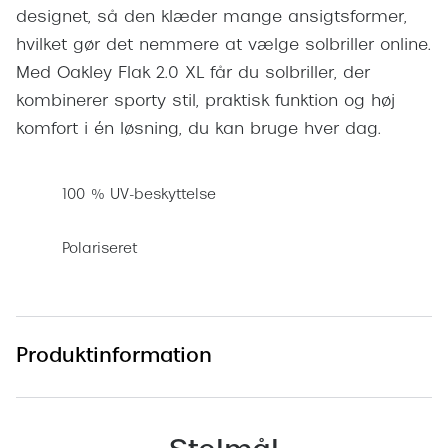
designet, så den klæder mange ansigtsformer,
Versace
hvilket gør det nemmere at vælge solbriller online.
Dolce & Gabbana
Med Oakley Flak 2.0 XL får du solbriller, der
kombinerer sporty stil, praktisk funktion og høj
Persol
komfort i én løsning, du kan bruge hver dag.
Giorgio Armani
Michael Kors
100 % UV-beskyttelse
Miu Miu
Polariseret
Tiffany & Co.
Produktinformation