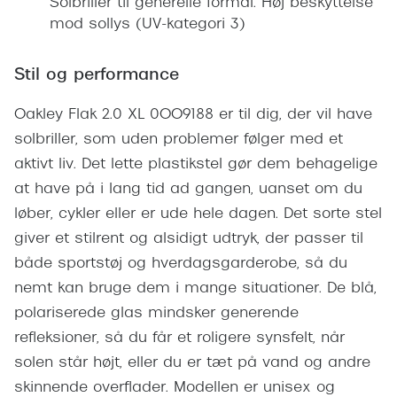
Solbriller til generelle formål. Høj beskyttelse
Pilotsolbr
BOSS Eyewear
mod sollys (UV-kategori 3)
Runde sol
Peak Performance
Stil og performance
Firkanted
Armani Exchange
Oakley Flak 2.0 XL 0OO9188 er til dig, der vil have
Sorte sol
Björn Borg
solbriller, som uden problemer følger med et
Brune sol
aktivt liv. Det lette plastikstel gør dem behagelige
Eksklusive brillemærker
at have på i lang tid ad gangen, uanset om du
Mere om
Gucci
løber, cykler eller er ude hele dagen. Det sorte stel
Solbrille
giver et stilrent og alsidigt udtryk, der passer til
Tom Ford
både sportstøj og hverdagsgarderobe, så du
Solbrille
Prada
nemt kan bruge dem i mange situationer. De blå,
Glastype
polariserede glas mindsker generende
Moncler
refleksioner, så du får et roligere synsfelt, når
Solbrille
Burberry
solen står højt, eller du er tæt på vand og andre
Transiti
Saint Laurent
skinnende overflader. Modellen er unisex og