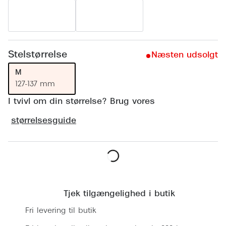
Ray-Ban 
Transitions®
Armani 
Stellest® til børn
Polaroid
Tilskud til briller
Stelstørrelse
Næsten udsolgt
Eksklusi
M
Form og farve
127-137 mm
Prada
Ansigtsform og briller
I tvivl om din størrelse? Brug vores
Miu Miu
Briller til øjne, næse, bryn og kinder
størrelsesguide
Saint La
Runde briller
Gucci
Sorte briller
Bottega 
Læg i kurv
Pilotbriller
Tom For
Tjek tilgængelighed i butik
Gennemsigtige briller
Balenci
Fri levering til butik
Røde briller