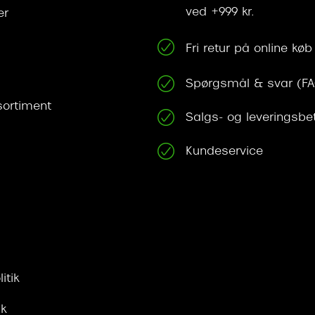
ved +999 kr.
er
Fri retur på online køb
Spørgsmål & svar (F
ortiment
Salgs- og leveringsbe
Kundeservice
itik
ik