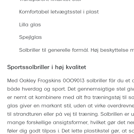
Se udvalg af Oakley Meta
Øjenbetændelse
Brilletyper
Prada Linea R
Tilbehør til briller
Polariserede solbriller
Endagslinser
Webshop FAQ
Oplev kontaktl
Komfortabel letvægtsstel i plast
Skærmbriller
Vogue
Behandling af tørre øjne
Månedslinser
Butiksoversigt
Kontaktlinsea
Lilla glas
Sikkerhedsbriller
Polo Ralph La
FAQ
Spejlglas
Arbejdsbriller
Ray-Ban Kids
Kontaktlinsetje
Solbriller til generelle formål. Høj beskyttelse
Armani Excha
Polaroid
Sportssolbriller i høj kvalitet
Med Oakley Frogskins 0OO9013 solbriller får du et af
både hverdag og sport. Det gennemsigtige stel gi
er nemt at kombinere med alt fra træningstøj til som
glas giver en markant stil, uden at virke overdre
til strandturen eller på vej til træning. Solbrillen 
mange forskellige ansigtsformer, hvilket gør det n
føler dig godt tilpas i. Det lette plastikstel gør, at 