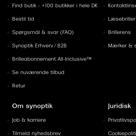
Find butik - +100 butikker i hele DK
Kontaktlins
Bestil tid
Læsebriller
Spørgsmål & svar (FAQ)
Brillerens
Synoptik Erhverv / B2B
Mærker & s
Brilleabonnement All-Inclusive™
Se nuværende tilbud
Retur
Om synoptik
Juridisk
Job & karriere
Privatlivspol
Tilmeld nyhedsbrev
Cookiepolit