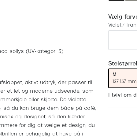
 (konjunktivitis)
ossa
Giorgio Armani
PRECISION1™
inser gratis
Brilleabonnement All-Inclusive™
Vælg farv
Burberry
bonnement - Vilkår og
Finansieringsmuligheder
Violet / Tra
uren
Versace
Forsikring
Jimmy Choo
k og -kontrol
 mod sollys (UV-kategori 3)
nge
Tiffany & Co.
Stelstørre
M
127-137 mm
slappet, aktivt udtryk, der passer til
ver et let og moderne udseende, som
I tvivl om 
merkjole eller skjorte. De violette
vne, så du kan bruge dem både på café,
er unisex og designet, så den klæder
emmere for dig at vælge et design, du
solbrillen er behagelig at have på i