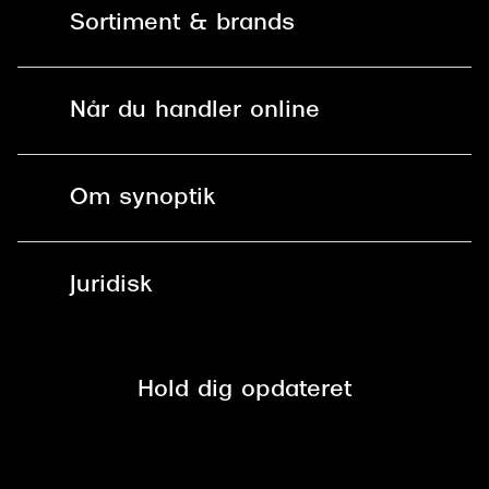
Sortiment & brands
Mit Synoptik
Solbriller
Find butik - +100 butikker i hele DK
Når du handler online
Briller
Bestil tid
Fri levering til butik
Kontaktlinser
Spørgsmål & svar (FAQ)
Om synoptik
Læsebriller
Fri levering til udleveringssted
Synoptik Erhverv / B2B
Job & karriere
ved +999 kr.
Brillerens
Juridisk
Brilleabonnement All-Inclusive™
Tilmeld nyhedsbrev
Fri retur på online køb
Mærker & sortiment
Se nuværende tilbud
Privatlivspolitik
Presse
Spørgsmål & svar (FAQ)
Retur
Hold dig opdateret
Cookiepolitik
CSR
Salgs- og leveringsbetingelser
Salgs- og leveringsbetingelser
Om Synoptik
Kundeservice
Tilgængelighedserklæring