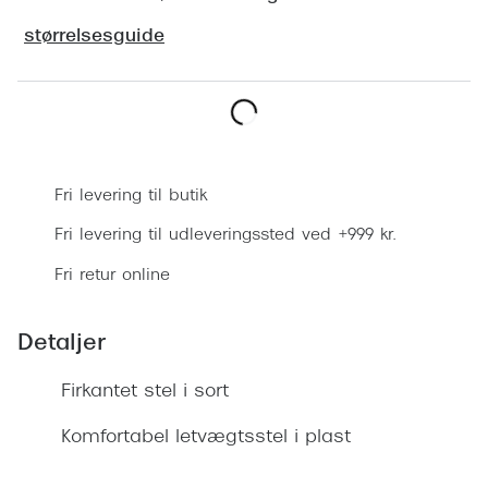
Ray-Ban 
Transitions®
størrelsesguide
Armani 
Stellest® til børn
Polaroid
Tilskud til briller
Eksklusi
Læg i kurv
Form og farve
Prada
Fri levering til butik
Ansigtsform og briller
Miu Miu
Fri levering til udleveringssted ved +999 kr.
Briller til øjne, næse, bryn og kinder
Fri retur online
Saint La
Runde briller
Gucci
Sorte briller
Detaljer
Bottega 
Pilotbriller
Firkantet stel i sort
Tom For
Gennemsigtige briller
Komfortabel letvægtsstel i plast
Balenci
Røde briller