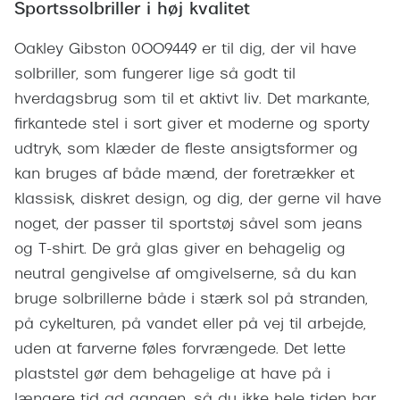
Giorgio 
Sportssolbriller i høj kvalitet
Populære brillemærker
Burberry
Oakley Gibston 0OO9449 er til dig, der vil have
Ray-Ban
solbriller, som fungerer lige så godt til
Versace
hverdagsbrug som til et aktivt liv. Det markante,
Oakley
Jimmy C
firkantede stel i sort giver et moderne og sporty
Emporio Armani
udtryk, som klæder de fleste ansigtsformer og
Tiffany &
Hugo Boss
kan bruges af både mænd, der foretrækker et
Sportsbri
klassisk, diskret design, og dig, der gerne vil have
Ralph Lauren
Cykelbril
noget, der passer til sportstøj såvel som jeans
Polo Ralph Lauren
og T-shirt. De grå glas giver en behagelig og
Løbebrill
neutral gengivelse af omgivelserne, så du kan
Coach
bruge solbrillerne både i stærk sol på stranden,
Form & 
Vogue
på cykelturen, på vandet eller på vej til arbejde,
Ovale sol
uden at farverne føles forvrængede. Det lette
Skaga
plaststel gør dem behagelige at have på i
Cat eye s
Dyrberg/Kern