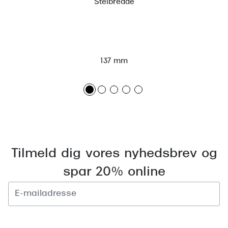
Stelbredde
Versace
Dolce & Gabbana
Persol
137 mm
Giorgio Armani
Michael Kors
Miu Miu
Tiffany & Co.
Tilmeld dig vores nyhedsbrev og
spar 20% online
Tilmeld