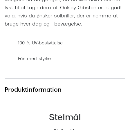
længere tid ad gangen, så du ikke hele tiden har
Pilotsolbr
BOSS Eyewear
lyst til at tage dem af. Oakley Gibston er et godt
Runde sol
valg, hvis du ønsker solbriller, der er nemme at
Peak Performance
bruge hver dag og i bevægelse.
Firkanted
Armani Exchange
Sorte sol
Björn Borg
100 % UV-beskyttelse
Brune sol
Eksklusive brillemærker
Fås med styrke
Mere om
Gucci
Solbrille
Tom Ford
Solbrille
Produktinformation
Prada
Glastype
Moncler
Solbrille
Burberry
Stelmål
Transiti
Saint Laurent