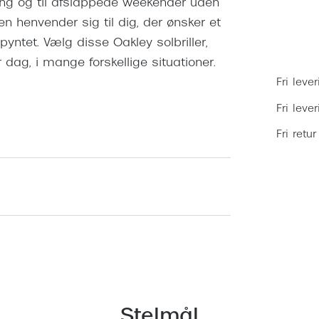
ning og til afslappede weekender uden
 henvender sig til dig, der ønsker et
 pyntet. Vælg disse Oakley solbriller,
r dag, i mange forskellige situationer.
Fri lever
Fri leve
Fri retur
Stelmål