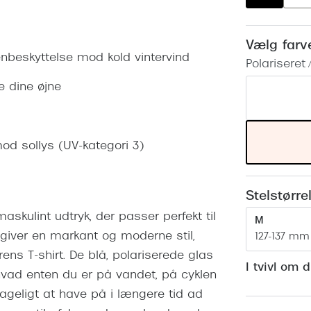
 (konjunktivitis)
ossa
Giorgio Armani
PRECISION1™
inser gratis
Brilleabonnement All-Inclusive™
Burberry
Vælg farv
bonnement - Vilkår og
Finansieringsmuligheder
jenbeskyttelse mod kold vintervind
Polariseret /
uren
Versace
Forsikring
e dine øjne
Jimmy Choo
k og -kontrol
nge
Tiffany & Co.
 mod sollys (UV-kategori 3)
Stelstørre
askulint udtryk, der passer perfekt til
M
k giver en markant og moderne stil,
127-137 mm
ens T-shirt. De blå, polariserede glas
I tvivl om 
 hvad enten du er på vandet, på cyklen
hageligt at have på i længere tid ad