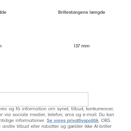
dde
Brillestangens længde
m
137 mm
Tilmeld
rev og få information om synet, tilbud, konkurrencer,
inser via sociale medier, telefon, sms og e-mail. Du kan
mtidige informationer.
Se vores privatlivspolitik
. OBS.
ndre tilbud eller rabatter og gælder ikke AI-briller