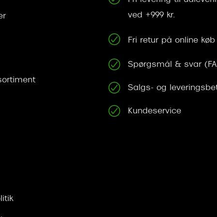
Fri levering til udleve
ved +999 kr.
er
Fri retur på online køb
Spørgsmål & svar (F
ortiment
Salgs- og leveringsbe
Kundeservice
itik