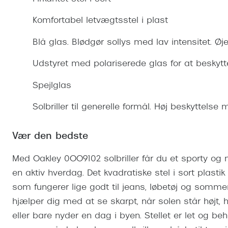
Se udvalg af Oakley Meta
Øjenbetændelse
Brilletyper
Prada Linea R
Tilbehør til briller
Polariserede solbriller
Endagslinser
Webshop FAQ
Oplev kontaktl
Komfortabel letvægtsstel i plast
Skærmbriller
Vogue
Behandling af tørre øjne
Månedslinser
Butiksoversigt
Kontaktlinsea
Blå glas. Blødgør sollys med lav intensitet. Ø
Sikkerhedsbriller
Polo Ralph La
FAQ
Udstyret med polariserede glas for at beskytt
Arbejdsbriller
Ray-Ban Kids
Kontaktlinsetje
Spejlglas
Armani Excha
Polaroid
Solbriller til generelle formål. Høj beskyttelse
Vær den bedste
Med Oakley 0OO9102 solbriller får du et sporty og m
en aktiv hverdag. Det kvadratiske stel i sort plasti
som fungerer lige godt til jeans, løbetøj og sommer
hjælper dig med at se skarpt, når solen står højt,
eller bare nyder en dag i byen. Stellet er let og be