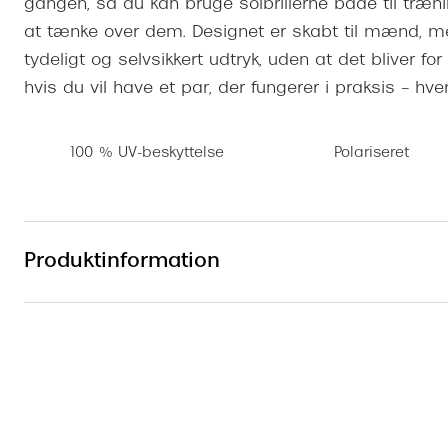
gangen, så du kan bruge solbrillerne både til træ
at tænke over dem. Designet er skabt til mænd, men
tydeligt og selvsikkert udtryk, uden at det bliver for
hvis du vil have et par, der fungerer i praksis – hve
100 % UV-beskyttelse
Polariseret
Produktinformation