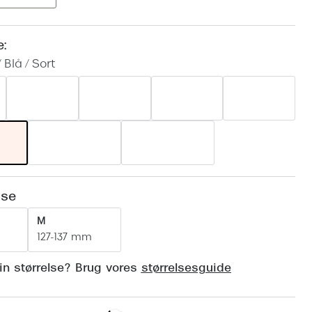
Vogue
Firkantede solbriller
Skaga
e:
Sorte solbriller
 Blå / Sort
Dyrberg
Brune solbriller
BOSS E
Peak Pe
Armani
Björn B
lse
M
127-137 mm
din størrelse? Brug vores
størrelsesguide