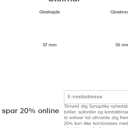
Glashøjde
Glasbre
55 m
57 mm
Tilmeld dig Synoptiks nyhedsb
 spar 20% online
briller, solbriller og kontaktl
til enhver tid afmelde dig fre
20% kan ikke kombineres med a