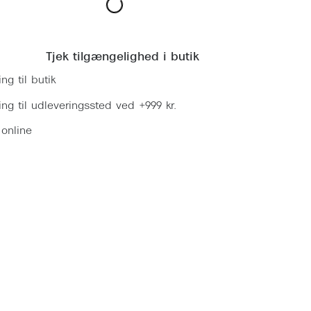
Læg i kurv
Tjek tilgængelighed i butik
ing til butik
ring til udleveringssted ved +999 kr.
 online