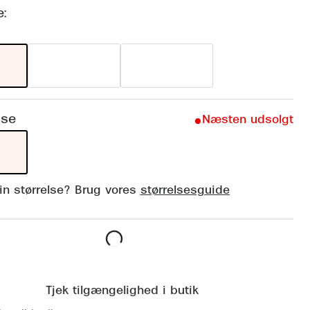
Vogue
e:
Firkantede solbriller
Skaga
Sorte solbriller
Dyrberg
Brune solbriller
BOSS E
Peak Pe
lse
Næsten udsolgt
Armani
Björn B
din størrelse? Brug vores
størrelsesguide
Læg i kurv
Tjek tilgængelighed i butik