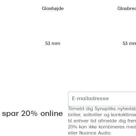
Glashøjde
Glasbre
53 m
53 mm
Tilmeld dig Synoptiks nyhedsb
 spar 20% online
briller, solbriller og kontaktl
til enhver tid afmelde dig fre
20% kan ikke kombineres med a
eller Nuance Audio.