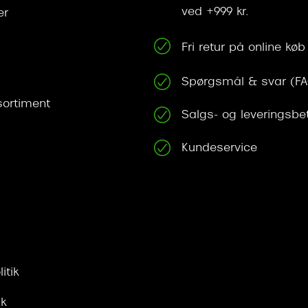
ved +999 kr.
er
Fri retur på online køb
Spørgsmål & svar (F
ortiment
Salgs- og leveringsbe
Kundeservice
itik
ik