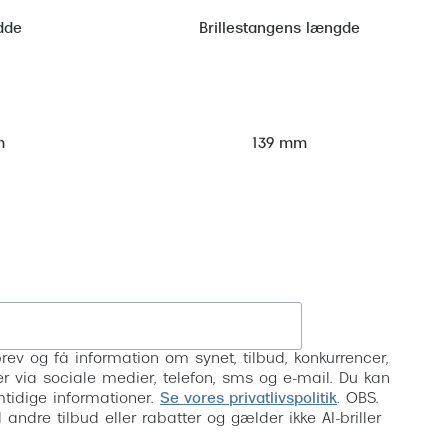
dde
Brillestangens længde
m
139 mm
Tilmeld
rev og få information om synet, tilbud, konkurrencer,
inser via sociale medier, telefon, sms og e-mail. Du kan
mtidige informationer.
Se vores privatlivspolitik
. OBS.
ndre tilbud eller rabatter og gælder ikke AI-briller