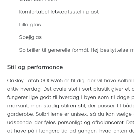
Se udvalg af Oakley Meta
Øjenbetændelse
Brilletyper
Prada Linea R
Tilbehør til briller
Polariserede solbriller
Endagslinser
Webshop FAQ
Oplev kontaktl
Komfortabel letvægtsstel i plast
Skærmbriller
Vogue
Behandling af tørre øjne
Månedslinser
Butiksoversigt
Kontaktlinsea
Lilla glas
Sikkerhedsbriller
Polo Ralph La
FAQ
Spejlglas
Arbejdsbriller
Ray-Ban Kids
Kontaktlinsetje
Solbriller til generelle formål. Høj beskyttelse
Armani Excha
Polaroid
Stil og performance
Oakley Latch 0OO9265 er til dig, der vil have solbr
aktiv hverdag. Det ovale stel i sort plastik giver e
fungerer lige godt til hverdag i byen som til dage p
markant, men stadig stilren stil, der passer til bå
garderobe. Solbrillerne er unisex, så du kan vælg
udseende, der føles personligt og afbalanceret. De
at have på i længere tid ad gangen, hvad enten du 