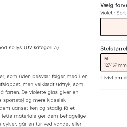
 (konjunktivitis)
ossa
Giorgio Armani
PRECISION1™
Vælg farv
inser gratis
Brilleabonnement All-Inclusive™
Violet / Sort
Burberry
bonnement - Vilkår og
Finansieringsmuligheder
uren
Versace
Forsikring
Jimmy Choo
k og -kontrol
 mod sollys (UV-kategori 3)
nge
Tiffany & Co.
Stelstørre
M
127-137 mm
iller, som uden besvær følger med i en
I tvivl om 
t afslappet, men velklædt udtryk, som
å farten. De violette glas giver en
de sportstøj og mere klassisk
e dem uanset køn og stadig få et
t lette materiale gør dem behagelige
cykler, går en tur ved vandet eller