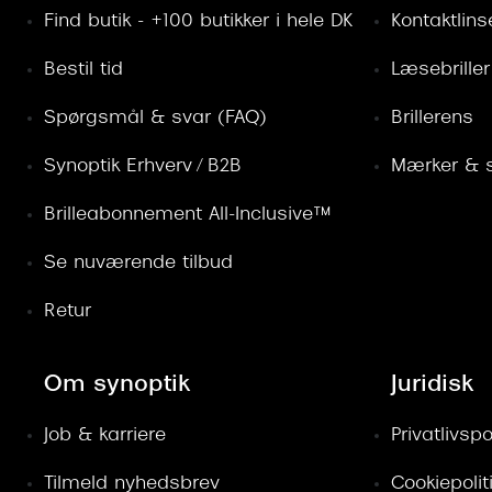
Find butik - +100 butikker i hele DK
Kontaktlins
Bestil tid
Læsebriller
Spørgsmål & svar (FAQ)
Brillerens
Synoptik Erhverv / B2B
Mærker & s
Brilleabonnement All-Inclusive™
Se nuværende tilbud
Retur
Om synoptik
Juridisk
Job & karriere
Privatlivspol
Tilmeld nyhedsbrev
Cookiepolit