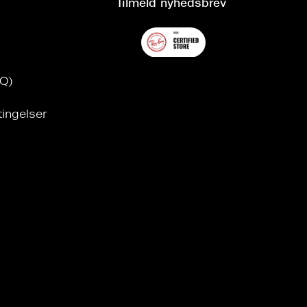
Tilmeld nyhedsbrev
AQ)
tingelser