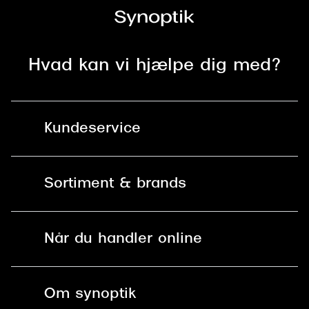
Hvad kan vi hjælpe dig med?
Kundeservice
Kontakt os
Sortiment & brands
Mit Synoptik
Solbriller
Find butik - +100 butikker i hele DK
Når du handler online
Briller
Bestil tid
Fri levering til butik
Kontaktlinser
Spørgsmål & svar (FAQ)
Om synoptik