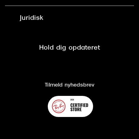
Læsebriller
Fri levering til udleveringssted
Synoptik Erhverv / B2B
Job & karriere
ved +999 kr.
Brillerens
Juridisk
Brilleabonnement All-Inclusive™
Tilmeld nyhedsbrev
Fri retur på online køb
Mærker & sortiment
Se nuværende tilbud
Privatlivspolitik
Presse
Spørgsmål & svar (FAQ)
Retur
Hold dig opdateret
Cookiepolitik
CSR
Salgs- og leveringsbetingelser
Salgs- og leveringsbetingelser
Om Synoptik
Kundeservice
Tilgængelighedserklæring
Tilmeld nyhedsbrev