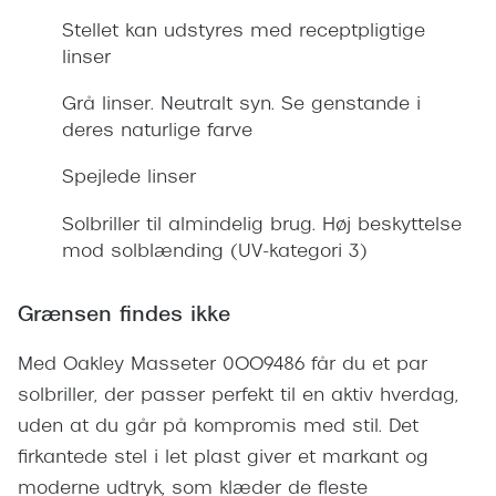
Giorgio 
Stellet kan udstyres med receptpligtige
Populære brillemærker
Burberry
linser
Ray-Ban
Versace
Grå linser. Neutralt syn. Se genstande i
Oakley
deres naturlige farve
Jimmy C
Emporio Armani
Spejlede linser
Tiffany &
Hugo Boss
Solbriller til almindelig brug. Høj beskyttelse
Sportsbri
mod solblænding (UV-kategori 3)
Ralph Lauren
Cykelbril
Polo Ralph Lauren
Grænsen findes ikke
Løbebrill
Coach
Med Oakley Masseter 0OO9486 får du et par
Form & 
Vogue
solbriller, der passer perfekt til en aktiv hverdag,
Ovale sol
uden at du går på kompromis med stil. Det
Skaga
firkantede stel i let plast giver et markant og
Cat eye s
Dyrberg/Kern
moderne udtryk, som klæder de fleste