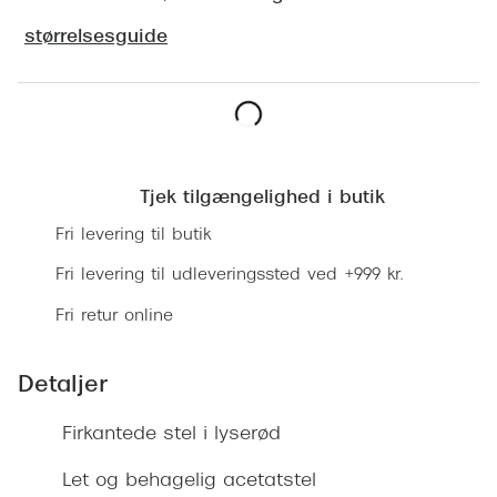
Ray-Ban 
Transitions®
størrelsesguide
Armani 
Stellest® til børn
Polaroid
Tilskud til briller
Eksklusi
Læg i kurv
Form og farve
Prada
Tjek tilgængelighed i butik
Ansigtsform og briller
Fri levering til butik
Miu Miu
Briller til øjne, næse, bryn og kinder
Fri levering til udleveringssted ved +999 kr.
Saint La
Runde briller
Fri retur online
Gucci
Sorte briller
Bottega 
Detaljer
Pilotbriller
Tom For
Gennemsigtige briller
Firkantede stel i lyserød
Balenci
Røde briller
Let og behagelig acetatstel