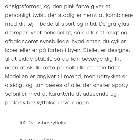
Pilotsolbr
ansigtsformer, og den pink farve giver et
BOSS Eyewear
personligt twist, der stadig er nemt at kombinere
Runde sol
Peak Performance
med dit tøj – både til sport og fritid. De grå glas
Firkanted
Armani Exchange
dæmper lyset behageligt, så du får et roligt og
Sorte sol
afbalanceret synsbillede, hvad enten du cykler,
Björn Borg
løber eller er på farten i byen. Stellet er designet
Brune sol
til at sidde stabilt, så du kan bevæge dig frit
Eksklusive brillemærker
uden at skulle rette på solbrillerne hele tiden.
Mere om
Gucci
Modellen er angivet til mænd, men udtrykket er
Solbrille
alsidigt og kan bæres af alle, der ønsker sporty
Tom Ford
solbriller med et karakterfuldt udseende og
Solbrille
Prada
praktisk beskyttelse i hverdagen.
Glastype
Moncler
Solbrille
100 % UV-beskyttelse
Burberry
Transiti
Saint Laurent