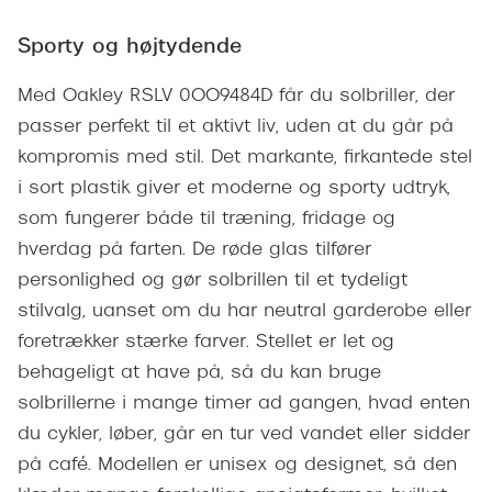
Giorgio 
Populære brillemærker
Sporty og højtydende
Burberry
Ray-Ban
Med Oakley RSLV 0OO9484D får du solbriller, der
Versace
Oakley
passer perfekt til et aktivt liv, uden at du går på
Jimmy C
kompromis med stil. Det markante, firkantede stel
Emporio Armani
Tiffany &
i sort plastik giver et moderne og sporty udtryk,
Hugo Boss
som fungerer både til træning, fridage og
Sportsbri
hverdag på farten. De røde glas tilfører
Ralph Lauren
Cykelbril
personlighed og gør solbrillen til et tydeligt
Polo Ralph Lauren
stilvalg, uanset om du har neutral garderobe eller
Løbebrill
foretrækker stærke farver. Stellet er let og
Coach
Form & 
behageligt at have på, så du kan bruge
Vogue
solbrillerne i mange timer ad gangen, hvad enten
Ovale sol
Skaga
du cykler, løber, går en tur ved vandet eller sidder
Cat eye s
på café. Modellen er unisex og designet, så den
Dyrberg/Kern