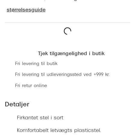
Ray-Ban 
Transitions®
størrelsesguide
Armani 
Stellest® til børn
Polaroid
Tilskud til briller
Eksklusi
Læg i kurv
Form og farve
Prada
Tjek tilgængelighed i butik
Ansigtsform og briller
Fri levering til butik
Miu Miu
Briller til øjne, næse, bryn og kinder
Fri levering til udleveringssted ved +999 kr.
Saint La
Runde briller
Fri retur online
Gucci
Sorte briller
Bottega 
Detaljer
Pilotbriller
Tom For
Gennemsigtige briller
Firkantet stel i sort
Balenci
Røde briller
Komfortabelt letvægts plasticstel.