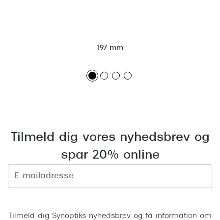
Versace
Dolce & Gabbana
197 mm
Persol
Giorgio Armani
Michael Kors
Miu Miu
Tiffany & Co.
Tilmeld dig vores nyhedsbrev og
spar 20% online
Tilmeld
Tilmeld dig Synoptiks nyhedsbrev og få information om