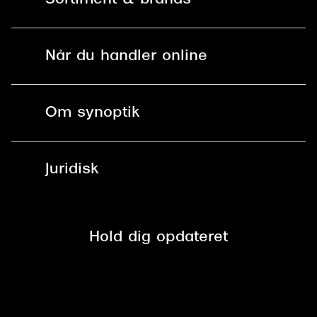
Mit Synoptik
Solbriller
Find butik - +100 butikker i hele DK
Når du handler online
Briller
Bestil tid
Fri levering til butik
Kontaktlinser
Spørgsmål & svar (FAQ)
Om synoptik
Læsebriller
Fri levering til udleveringssted
Synoptik Erhverv / B2B
Job & karriere
ved +999 kr.
Brillerens
Juridisk
Brilleabonnement All-Inclusive™
Tilmeld nyhedsbrev
Fri retur på online køb
Mærker & sortiment
Se nuværende tilbud
Privatlivspolitik
Presse
Spørgsmål & svar (FAQ)
Retur
Hold dig opdateret
Cookiepolitik
CSR
Salgs- og leveringsbetingelser
Salgs- og leveringsbetingelser
Om Synoptik
Kundeservice
Tilgængelighedserklæring