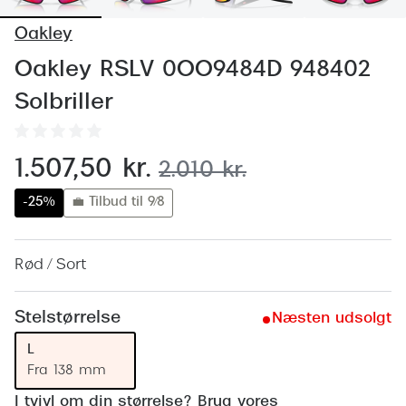
Behandling af tørre øjne
Populær
Oakley
Få tjekket dit syn
Ray-Ban
Oakley RSLV 0OO9484D 948402
Synsprøve med sundhedstjek
Oakley
Solbriller
Test dit behov for abonnement
Emporio
SynsJournal
Michael 
nu:
1.507,50 kr.
før:
2.010 kr.
Forskning i øjensygdomme
Persol
-25%
💼 Tilbud til 9/8
Ralph La
Mere om briller
Rød / Sort
Peak Pe
Brillemode 2026
Prada Li
Brilleglas og priser
Stelstørrelse
Næsten udsolgt
Vogue
Bedste brilleglas
L
Fra 138 mm
Polo Ral
Nikon brilleglas
I tvivl om din størrelse? Brug vores