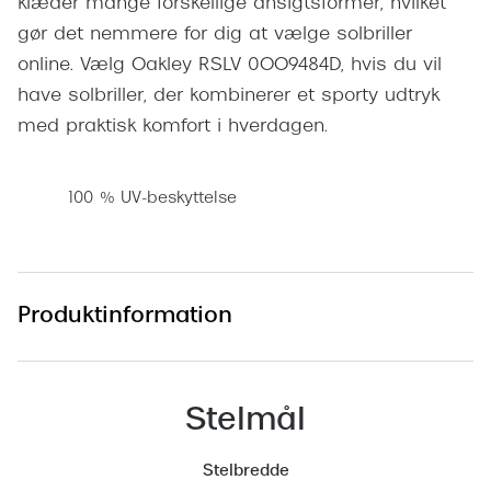
klæder mange forskellige ansigtsformer, hvilket
Pilotsolbr
BOSS Eyewear
gør det nemmere for dig at vælge solbriller
Runde sol
online. Vælg Oakley RSLV 0OO9484D, hvis du vil
Peak Performance
have solbriller, der kombinerer et sporty udtryk
Firkanted
Armani Exchange
med praktisk komfort i hverdagen.
Sorte sol
Björn Borg
Brune sol
100 % UV-beskyttelse
Eksklusive brillemærker
Mere om
Gucci
Solbrille
Tom Ford
Produktinformation
Solbrille
Prada
Glastype
Moncler
Stelmål
Solbrille
Burberry
Transiti
Stelbredde
Saint Laurent