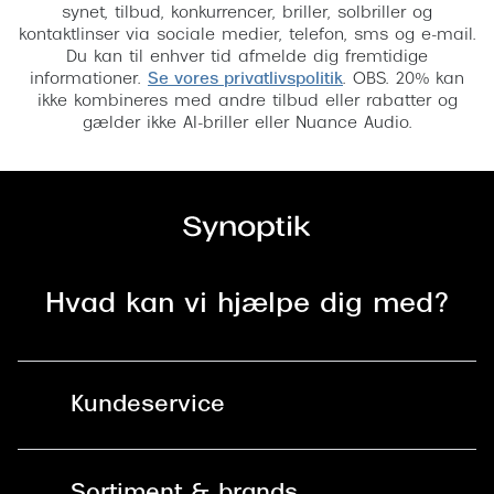
synet, tilbud, konkurrencer, briller, solbriller og
kontaktlinser via sociale medier, telefon, sms og e-mail.
Du kan til enhver tid afmelde dig fremtidige
informationer.
Se vores privatlivspolitik
. OBS. 20% kan
ikke kombineres med andre tilbud eller rabatter og
gælder ikke AI-briller eller Nuance Audio.
Hvad kan vi hjælpe dig med?
Kundeservice
Kontakt os
Sortiment & brands