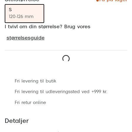
Ray-Ban 
Transitions®
S
Armani 
Stellest® til børn
120-126 mm
Polaroid
I tvivl om din størrelse? Brug vores
Tilskud til briller
størrelsesguide
Eksklusi
Form og farve
Prada
Ansigtsform og briller
Miu Miu
Briller til øjne, næse, bryn og kinder
Læg i kurv
Saint La
Runde briller
Fri levering til butik
Gucci
Sorte briller
Fri levering til udleveringssted ved +999 kr.
Bottega 
Pilotbriller
Fri retur online
Tom For
Gennemsigtige briller
Detaljer
Balenci
Røde briller