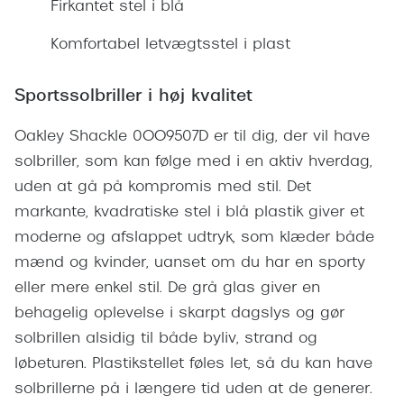
Firkantet stel i blå
Giorgio 
Populære brillemærker
Burberry
Komfortabel letvægtsstel i plast
Ray-Ban
Versace
Sportssolbriller i høj kvalitet
Oakley
Jimmy C
Oakley Shackle 0OO9507D er til dig, der vil have
Emporio Armani
Tiffany &
solbriller, som kan følge med i en aktiv hverdag,
Hugo Boss
uden at gå på kompromis med stil. Det
Sportsbri
Ralph Lauren
markante, kvadratiske stel i blå plastik giver et
Cykelbril
moderne og afslappet udtryk, som klæder både
Polo Ralph Lauren
Løbebrill
mænd og kvinder, uanset om du har en sporty
Coach
eller mere enkel stil. De grå glas giver en
Form & 
behagelig oplevelse i skarpt dagslys og gør
Vogue
solbrillen alsidig til både byliv, strand og
Ovale sol
Skaga
løbeturen. Plastikstellet føles let, så du kan have
Cat eye s
solbrillerne på i længere tid uden at de generer.
Dyrberg/Kern