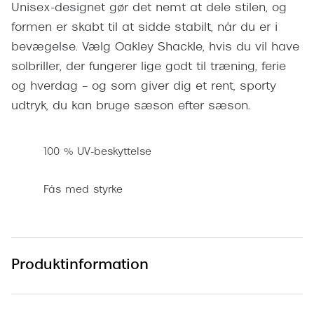
Unisex-designet gør det nemt at dele stilen, og
Pilotsolbr
BOSS Eyewear
formen er skabt til at sidde stabilt, når du er i
Runde sol
Peak Performance
bevægelse. Vælg Oakley Shackle, hvis du vil have
Firkanted
solbriller, der fungerer lige godt til træning, ferie
Armani Exchange
og hverdag – og som giver dig et rent, sporty
Sorte sol
Björn Borg
udtryk, du kan bruge sæson efter sæson.
Brune sol
Eksklusive brillemærker
100 % UV-beskyttelse
Mere om
Gucci
Solbrille
Fås med styrke
Tom Ford
Solbrille
Prada
Glastype
Moncler
Produktinformation
Solbrille
Burberry
Transiti
Saint Laurent