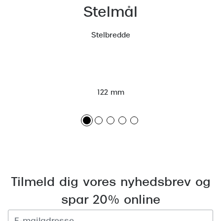
Stelmål
Versace
Dolce & Gabbana
Stelbredde
Persol
Giorgio Armani
122 mm
Michael Kors
Miu Miu
Tiffany & Co.
Tilmeld dig vores nyhedsbrev og
spar 20% online