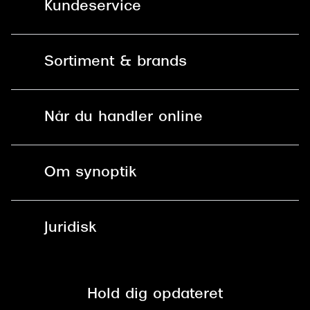
Kundeservice
Kontakt os
Sortiment & brands
Mit Synoptik
Solbriller
Find butik - +100 butikker i hele DK
Når du handler online
Briller
Bestil tid
Fri levering til butik
Kontaktlinser
Spørgsmål & svar (FAQ)
Om synoptik
Læsebriller
Fri levering til udleveringssted
Synoptik Erhverv / B2B
Job & karriere
ved +999 kr.
Brillerens
Juridisk
Brilleabonnement All-Inclusive™
Tilmeld nyhedsbrev
Fri retur på online køb
Mærker & sortiment
Se nuværende tilbud
Privatlivspolitik
Presse
Spørgsmål & svar (FAQ)
Retur
Hold dig opdateret
Cookiepolitik
CSR