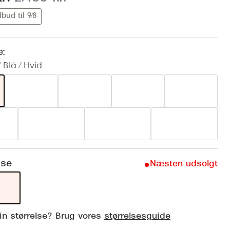
Vogue
lbud til 9/8
Firkantede solbriller
Skaga
Sorte solbriller
Dyrberg
e:
Brune solbriller
/ Blå / Hvid
BOSS E
Peak Pe
Armani
Björn B
lse
Næsten udsolgt
din størrelse? Brug vores
størrelsesguide