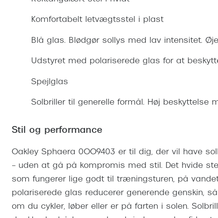
Se udvalg af Oakley Meta
Øjenbetændelse
Brilletyper
Prada Linea R
Tilbehør til briller
Polariserede solbriller
Endagslinser
Webshop FAQ
Oplev kontaktl
Komfortabelt letvægtsstel i plast
Skærmbriller
Vogue
Behandling af tørre øjne
Månedslinser
Butiksoversigt
Kontaktlinsea
Blå glas. Blødgør sollys med lav intensitet. Ø
Sikkerhedsbriller
Polo Ralph La
FAQ
Udstyret med polariserede glas for at beskytt
Arbejdsbriller
Ray-Ban Kids
Kontaktlinsetje
Spejlglas
Armani Excha
Polaroid
Solbriller til generelle formål. Høj beskyttelse
Stil og performance
Oakley Sphaera 0OO9403 er til dig, der vil have solbri
– uden at gå på kompromis med stil. Det hvide ste
som fungerer lige godt til træningsturen, på vandet 
polariserede glas reducerer generende genskin, s
om du cykler, løber eller er på farten i solen. Solbr