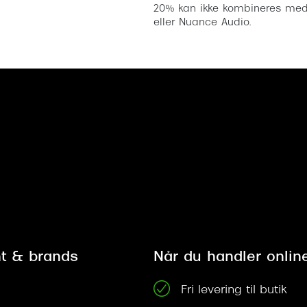
20% kan ikke kombineres med a
eller Nuance Audio.
t & brands
Når du handler onlin
Fri levering til butik