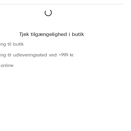
Læg i kurv
Tjek tilgængelighed i butik
ing til butik
ring til udleveringssted ved +999 kr.
 online