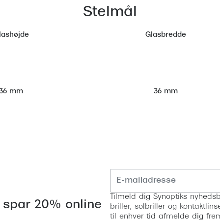
Stelmål
lashøjde
Glasbredde
36 mm
36 mm
Tilmeld dig Synoptiks nyhedsb
 spar 20% online
briller, solbriller og kontaktl
til enhver tid afmelde dig fre