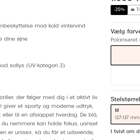
 (konjunktivitis)
ossa
Giorgio Armani
PRECISION1™
-25%
💼 Ti
inser gratis
Brilleabonnement All-Inclusive™
Burberry
bonnement - Vilkår og
Finansieringsmuligheder
jenbeskyttelse mod kold vintervind
uren
Versace
Vælg farv
Forsikring
e dine øjne
Polariseret 
Jimmy Choo
k og -kontrol
nge
Tiffany & Co.
 mod sollys (UV-kategori 3)
ller, der følger med dig i et aktivt liv
Stelstørre
l giver et sporty og moderne udtryk,
M
eller til en afslappet hverdag. De blå,
127-137 mm
å du nemmere kan holde fokus, uanset
I tvivl om 
illen er unisex, så du får et udseende,