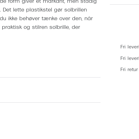
de form giver et markant, men stadig
Det lette plastikstel gør solbrillen
du ikke behøver tænke over den, når
raktisk og stilren solbrille, der
Fri lever
Fri leve
Fri retur