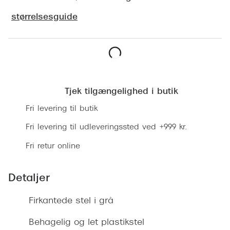
Ray-Ban 
Transitions®
størrelsesguide
Armani 
Stellest® til børn
Polaroid
Tilskud til briller
Eksklusi
Læg i kurv
Form og farve
Prada
Tjek tilgængelighed i butik
Ansigtsform og briller
Fri levering til butik
Miu Miu
Briller til øjne, næse, bryn og kinder
Fri levering til udleveringssted ved +999 kr.
Saint La
Runde briller
Fri retur online
Gucci
Sorte briller
Bottega 
Detaljer
Pilotbriller
Tom For
Gennemsigtige briller
Firkantede stel i grå
Balenci
Røde briller
Behagelig og let plastikstel