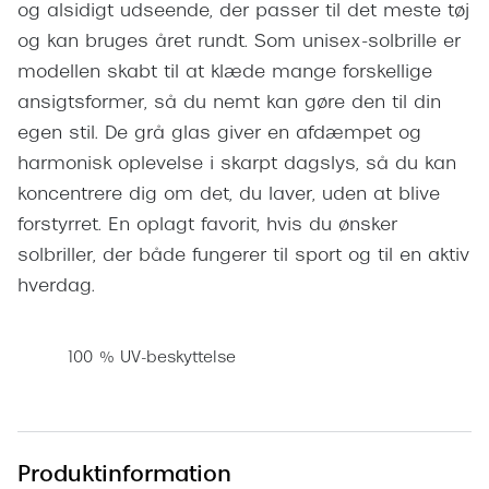
og alsidigt udseende, der passer til det meste tøj
Pilotsolbr
BOSS Eyewear
og kan bruges året rundt. Som unisex-solbrille er
Runde sol
Peak Performance
modellen skabt til at klæde mange forskellige
Firkanted
ansigtsformer, så du nemt kan gøre den til din
Armani Exchange
egen stil. De grå glas giver en afdæmpet og
Sorte sol
Björn Borg
harmonisk oplevelse i skarpt dagslys, så du kan
Brune sol
koncentrere dig om det, du laver, uden at blive
Eksklusive brillemærker
forstyrret. En oplagt favorit, hvis du ønsker
Mere om
solbriller, der både fungerer til sport og til en aktiv
Gucci
hverdag.
Solbrille
Tom Ford
Solbrille
Prada
100 % UV-beskyttelse
Glastype
Moncler
Solbrille
Burberry
Transiti
Produktinformation
Saint Laurent