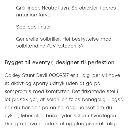
Giorgio 
Grå linser. Neutral syn. Se objekter i deres
Populære brillemærker
Burberry
naturlige farve
Ray-Ban
Versace
Spejlede linser
Oakley
Jimmy C
Generelle solbriller. Høj beskyttelse mod
Emporio Armani
solblænding (UV-kategori 3)
Tiffany &
Hugo Boss
Sportsbri
Bygget til eventyr, designet til perfektion
Ralph Lauren
Cykelbril
Oakley Stunt Devil 0OO9517 er til dig, der vil have
Polo Ralph Lauren
Løbebrill
et aktivt og sporty udtryk uden at gå på
Coach
kompromis med komforten. Det firkantede stel i
Form & 
let plastik gør, at solbrillen føles behagelig – også
Vogue
når du har den på en hel dag, uanset om du
Ovale sol
Skaga
cykler, løber eller bare nyder solen i hverdagen.
Cat eye s
Den grå farve i både stel og glas giver et roligt
Dyrberg/Kern