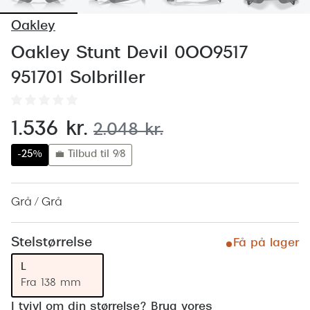
Behandling af tørre øjne
Populær
Oakley
Få tjekket dit syn
Ray-Ban
Oakley Stunt Devil 0OO9517
Synsprøve med sundhedstjek
Oakley
951701 Solbriller
Test dit behov for abonnement
Emporio
SynsJournal
Michael 
nu:
1.536 kr.
før:
2.048 kr.
Forskning i øjensygdomme
Persol
-25%
💼 Tilbud til 9/8
Ralph La
Mere om briller
Grå / Grå
Peak Pe
Brillemode 2026
Prada Li
Brilleglas og priser
Stelstørrelse
Få på lager
Vogue
Bedste brilleglas
L
Fra 138 mm
Polo Ral
Nikon brilleglas
I tvivl om din størrelse? Brug vores