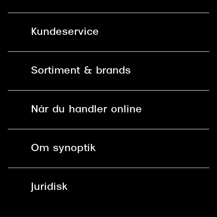
Kundeservice
Kontakt os
Sortiment & brands
Mit Synoptik
Solbriller
Find butik - +100 butikker i hele DK
Når du handler online
Briller
Bestil tid
Fri levering til butik
Kontaktlinser
Spørgsmål & svar (FAQ)
Om synoptik
Læsebriller
Fri levering til udleveringssted
Synoptik Erhverv / B2B
Job & karriere
ved +999 kr.
Brillerens
Juridisk
Brilleabonnement All-Inclusive™
Tilmeld nyhedsbrev
Fri retur på online køb
Mærker & sortiment
Se nuværende tilbud
Privatlivspolitik