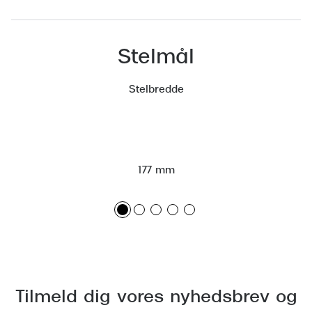
Versace
Dolce & Gabbana
Stelmål
Persol
Stelbredde
Giorgio Armani
Michael Kors
Miu Miu
177 mm
Tiffany & Co.
Tilmeld dig vores nyhedsbrev og