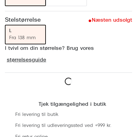
Ray-Ban 
Transitions®
Armani 
Stellest® til børn
Stelstørrelse
Næsten udsolgt
Polaroid
Tilskud til briller
L
Fra 138 mm
Eksklusi
Form og farve
I tvivl om din størrelse? Brug vores
Prada
Ansigtsform og briller
størrelsesguide
Miu Miu
Briller til øjne, næse, bryn og kinder
Saint La
Runde briller
Gucci
Læg i kurv
Sorte briller
Bottega 
Tjek tilgængelighed i butik
Pilotbriller
Fri levering til butik
Tom For
Gennemsigtige briller
Fri levering til udleveringssted ved +999 kr.
Balenci
Røde briller