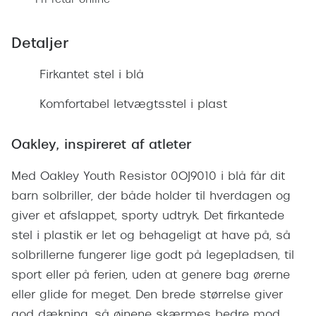
Fri retur online
Giorgio 
Populære brillemærker
Burberry
Detaljer
Ray-Ban
Versace
Firkantet stel i blå
Oakley
Jimmy C
Komfortabel letvægtsstel i plast
Emporio Armani
Tiffany &
Hugo Boss
Oakley, inspireret af atleter
Sportsbri
Ralph Lauren
Cykelbril
Med Oakley Youth Resistor 0OJ9010 i blå får dit
Polo Ralph Lauren
barn solbriller, der både holder til hverdagen og
Løbebrill
giver et afslappet, sporty udtryk. Det firkantede
Coach
stel i plastik er let og behageligt at have på, så
Form & 
Vogue
solbrillerne fungerer lige godt på legepladsen, til
Ovale sol
sport eller på ferien, uden at genere bag ørerne
Skaga
eller glide for meget. Den brede størrelse giver
Cat eye s
Dyrberg/Kern
god dækning, så øjnene skærmes bedre mod