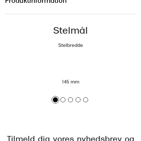
Produktinformation
Versace
Dolce & Gabbana
Stelmål
Persol
Stelbredde
Giorgio Armani
Michael Kors
Miu Miu
145 mm
Tiffany & Co.
Tilmeld dig vores nyhedsbrev og