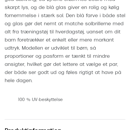
Pilotsolbr
BOSS Eyewear
skarpt lys, og de blå glas giver en rolig og kølig
Runde sol
fornemmelse i stærk sol. Den blå farve i både stel
Peak Performance
og glas gør det nemt at matche solbrillerne med
Firkanted
Armani Exchange
alt fra træningstøj til hverdagstøj, uanset om dit
Sorte sol
barn foretrækker et enkelt eller mere markant
Björn Borg
udtryk. Modellen er udviklet til børn, så
Brune sol
Eksklusive brillemærker
proportioner og pasform er tænkt til mindre
Mere om
ansigter, hvilket gør det lettere at vælge et par,
Gucci
der både ser godt ud og føles rigtigt at have på
Solbrille
Tom Ford
hele dagen.
Solbrille
Prada
100 % UV-beskyttelse
Glastype
Moncler
Solbrille
Burberry
Transiti
Saint Laurent