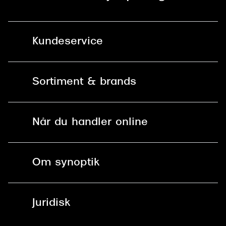
Kundeservice
Kontakt os
Sortiment & brands
Mit Synoptik
Solbriller
Find butik - +100 butikker i hele DK
Når du handler online
Briller
Bestil tid
Fri levering til butik
Kontaktlinser
Spørgsmål & svar (FAQ)
Om synoptik
Læsebriller
Fri levering til udleveringssted
Synoptik Erhverv / B2B
Job & karriere
ved +999 kr.
Brillerens
Juridisk
Brilleabonnement All-Inclusive™
Tilmeld nyhedsbrev
Fri retur på online køb
Mærker & sortiment
Se nuværende tilbud