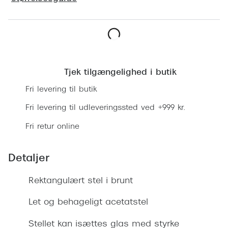
Ray-Ban 
Transitions®
Armani 
Stellest® til børn
Polaroid
Tilskud til briller
Læg i kurv
Eksklusi
Tjek tilgængelighed i butik
Form og farve
Fri levering til butik
Prada
Ansigtsform og briller
Fri levering til udleveringssted ved +999 kr.
Miu Miu
Briller til øjne, næse, bryn og kinder
Fri retur online
Saint La
Runde briller
Gucci
Sorte briller
Detaljer
Bottega 
Pilotbriller
Rektangulært stel i brunt
Tom For
Gennemsigtige briller
Let og behageligt acetatstel
Balenci
Røde briller
Stellet kan isættes glas med styrke