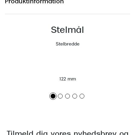
Produktinformation
Versace
Dolce & Gabbana
Stelmål
Persol
Stelbredde
Giorgio Armani
Michael Kors
Miu Miu
122 mm
Tiffany & Co.
Tilmeld dig vores nyhedsbrev og