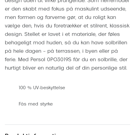
design uden at virke prangende. Som herremodel
Pilotsolbr
BOSS Eyewear
er den skabt med fokus på maskulint udseende,
Runde sol
men formen og farverne gør, at du roligt kan
Peak Performance
vælge den, hvis du foretrækker et stilrent, klassisk
Firkanted
Armani Exchange
design. Stellet er lavet i et materiale, der føles
Sorte sol
behageligt mod huden, så du kan have solbrillen
Björn Borg
på hele dagen – på terrassen, i byen eller på
Brune sol
Eksklusive brillemærker
ferie. Med Persol 0PO3019S får du en solbrille, der
Mere om
hurtigt bliver en naturlig del af din personlige stil.
Gucci
Solbrille
Tom Ford
100 % UV-beskyttelse
Solbrille
Prada
Glastype
Fås med styrke
Moncler
Solbrille
Burberry
Transiti
Saint Laurent