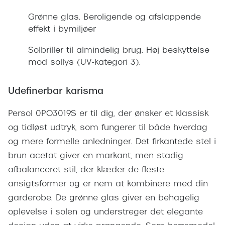
Giorgio 
Populære brillemærker
Grønne glas. Beroligende og afslappende
Burberry
effekt i bymiljøer
Ray-Ban
Versace
Solbriller til almindelig brug. Høj beskyttelse
Oakley
mod sollys (UV-kategori 3).
Jimmy C
Emporio Armani
Tiffany &
Udefinerbar karisma
Hugo Boss
Sportsbri
Persol 0PO3019S er til dig, der ønsker et klassisk
Ralph Lauren
Cykelbril
og tidløst udtryk, som fungerer til både hverdag
Polo Ralph Lauren
og mere formelle anledninger. Det firkantede stel i
Løbebrill
brun acetat giver en markant, men stadig
Coach
Form & 
afbalanceret stil, der klæder de fleste
Vogue
ansigtsformer og er nem at kombinere med din
Ovale sol
Skaga
garderobe. De grønne glas giver en behagelig
Cat eye s
oplevelse i solen og understreger det elegante
Dyrberg/Kern