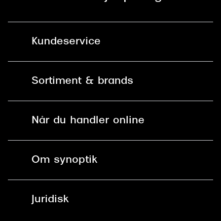
Kundeservice
Kontakt os
Sortiment & brands
Mit Synoptik
Solbriller
Find butik - +100 butikker i hele DK
Når du handler online
Briller
Bestil tid
Fri levering til butik
Kontaktlinser
Spørgsmål & svar (FAQ)
Om synoptik
Læsebriller
Fri levering til udleveringssted
Synoptik Erhverv / B2B
Job & karriere
ved +999 kr.
Brillerens
Juridisk
Brilleabonnement All-Inclusive™
Tilmeld nyhedsbrev
Fri retur på online køb
Mærker & sortiment
Se nuværende tilbud