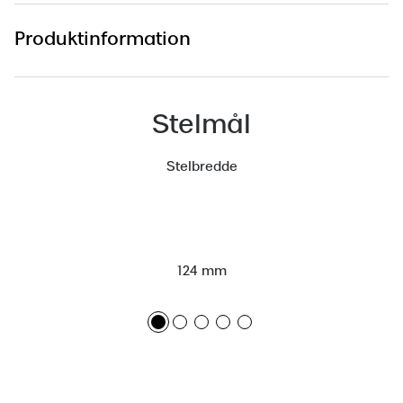
Saint Laurent
Produktinformation
Versace
Dolce & Gabbana
Stelmål
Persol
Stelbredde
Giorgio Armani
Michael Kors
Miu Miu
124 mm
Tiffany & Co.