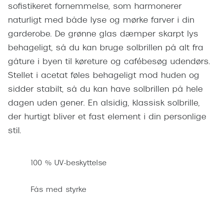
Pilotsolbr
sofistikeret fornemmelse, som harmonerer
Dyrberg/Kern
naturligt med både lyse og mørke farver i din
Runde sol
BOSS Eyewear
garderobe. De grønne glas dæmper skarpt lys
Firkanted
behageligt, så du kan bruge solbrillen på alt fra
Peak Performance
gåture i byen til køreture og cafébesøg udendørs.
Sorte sol
Armani Exchange
Stellet i acetat føles behageligt mod huden og
Brune sol
sidder stabilt, så du kan have solbrillen på hele
Björn Borg
dagen uden gener. En alsidig, klassisk solbrille,
Mere om
Eksklusive brillemærker
der hurtigt bliver et fast element i din personlige
Solbrille
stil.
Gucci
Solbrille
Tom Ford
100 % UV-beskyttelse
Glastype
Prada
Solbrille
Fås med styrke
Moncler
Transiti
Burberry