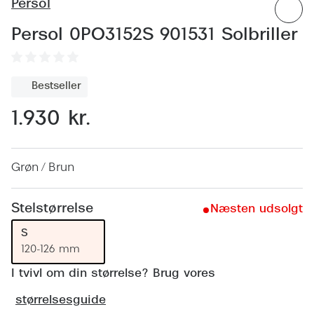
Behandling af tørre øjne
Persol
Populær
Persol 0PO3152S 901531 Solbriller
Få tjekket dit syn
Ray-Ban
Synsprøve med sundhedstjek
Oakley
Bestseller
Test dit behov for abonnement
Emporio
1.930 kr.
SynsJournal
Michael 
Forskning i øjensygdomme
Persol
Grøn / Brun
Ralph La
Mere om briller
Peak Pe
Stelstørrelse
Næsten udsolgt
Brillemode 2026
Prada Li
S
Brilleglas og priser
120-126 mm
Vogue
Bedste brilleglas
I tvivl om din størrelse? Brug vores
Polo Ral
Nikon brilleglas
størrelsesguide