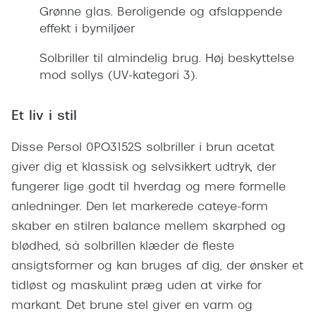
Giorgio 
Grønne glas. Beroligende og afslappende
Røde briller
effekt i bymiljøer
Burberry
Populære brillemærker
Solbriller til almindelig brug. Høj beskyttelse
Versace
mod sollys (UV-kategori 3).
Ray-Ban
Jimmy C
Oakley
Et liv i stil
Tiffany &
Emporio Armani
Disse Persol 0PO3152S solbriller i brun acetat
Sportsbri
Hugo Boss
giver dig et klassisk og selvsikkert udtryk, der
Cykelbril
fungerer lige godt til hverdag og mere formelle
Ralph Lauren
Løbebrill
anledninger. Den let markerede cateye-form
Polo Ralph Lauren
skaber en stilren balance mellem skarphed og
Form & 
blødhed, så solbrillen klæder de fleste
Coach
ansigtsformer og kan bruges af dig, der ønsker et
Ovale sol
Vogue
tidløst og maskulint præg uden at virke for
Cat eye s
Skaga
markant. Det brune stel giver en varm og