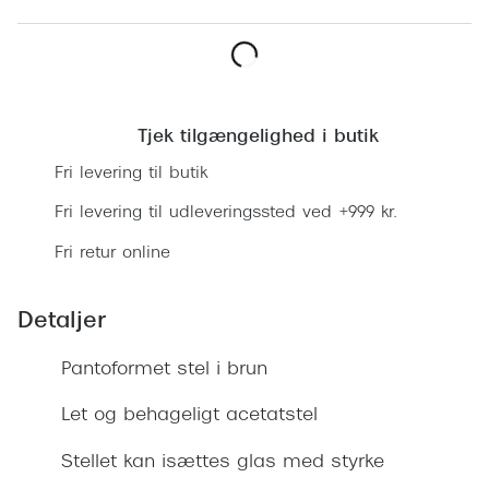
Ray-Ban 
Transitions®
Armani 
Stellest® til børn
Polaroid
Læg i kurv
Brilleindsamling til Ghana
Tjek tilgængelighed i butik
Eksklusi
Tilskud til briller
Fri levering til butik
Prada
Form og farve
Fri levering til udleveringssted ved +999 kr.
Miu Miu
Ansigtsform og briller
Fri retur online
Saint La
Briller til øjne, næse, bryn og kinder
Detaljer
Gucci
Runde briller
Bottega 
Pantoformet stel i brun
Sorte briller
Tom For
Let og behageligt acetatstel
Pilotbriller
Balenci
Stellet kan isættes glas med styrke
Gennemsigtige briller