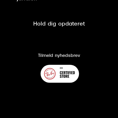
Tilmeld nyhedsbrev
Fri retur på online køb
Mærker & sortiment
Se nuværende tilbud
Privatlivspolitik
Presse
Spørgsmål & svar (FAQ)
Retur
Hold dig opdateret
Cookiepolitik
CSR
Salgs- og leveringsbetingelser
Salgs- og leveringsbetingelser
Om Synoptik
Kundeservice
Tilgængelighedserklæring
Tilmeld nyhedsbrev