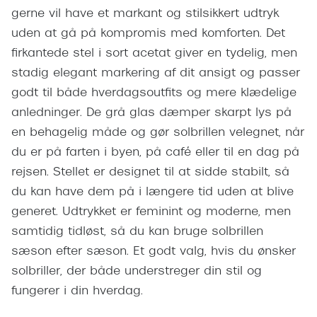
Giorgio 
gerne vil have et markant og stilsikkert udtryk
Populære brillemærker
uden at gå på kompromis med komforten. Det
Burberry
Ray-Ban
firkantede stel i sort acetat giver en tydelig, men
Versace
stadig elegant markering af dit ansigt og passer
Oakley
Jimmy C
godt til både hverdagsoutfits og mere klædelige
Emporio Armani
anledninger. De grå glas dæmper skarpt lys på
Tiffany &
en behagelig måde og gør solbrillen velegnet, når
Hugo Boss
du er på farten i byen, på café eller til en dag på
Sportsbri
Ralph Lauren
rejsen. Stellet er designet til at sidde stabilt, så
Cykelbril
du kan have dem på i længere tid uden at blive
Polo Ralph Lauren
Løbebrill
generet. Udtrykket er feminint og moderne, men
Coach
samtidig tidløst, så du kan bruge solbrillen
Form & 
Vogue
sæson efter sæson. Et godt valg, hvis du ønsker
Ovale sol
solbriller, der både understreger din stil og
Skaga
fungerer i din hverdag.
Cat eye s
Dyrberg/Kern