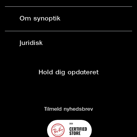
Bestil tid
Fri levering til butik
Kontaktlinser
Spørgsmål & svar (FAQ)
Om synoptik
Læsebriller
Fri levering til udleveringssted
Synoptik Erhverv / B2B
Job & karriere
ved +999 kr.
Brillerens
Juridisk
Brilleabonnement All-Inclusive™
Tilmeld nyhedsbrev
Fri retur på online køb
Mærker & sortiment
Se nuværende tilbud
Privatlivspolitik
Presse
Spørgsmål & svar (FAQ)
Retur
Hold dig opdateret
Cookiepolitik
CSR
Salgs- og leveringsbetingelser
Salgs- og leveringsbetingelser
Om Synoptik
Kundeservice
Tilgængelighedserklæring
Tilmeld nyhedsbrev