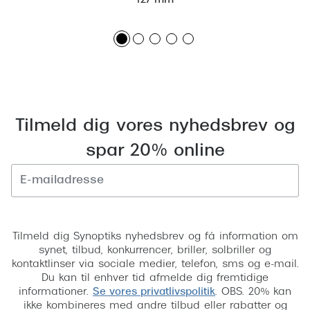
127 mm
Versace
Dolce & Gabbana
Persol
Giorgio Armani
Tilmeld dig vores nyhedsbrev og
Michael Kors
spar 20% online
Miu Miu
Tiffany & Co.
Tilmeld
Tilmeld dig Synoptiks nyhedsbrev og få information om
synet, tilbud, konkurrencer, briller, solbriller og
kontaktlinser via sociale medier, telefon, sms og e-mail.
Du kan til enhver tid afmelde dig fremtidige
informationer.
Se vores privatlivspolitik
. OBS. 20% kan
ikke kombineres med andre tilbud eller rabatter og