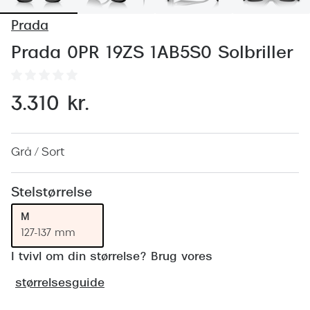
Behandling af tørre øjne
Populær
Prada
Få tjekket dit syn
Ray-Ban
Prada 0PR 19ZS 1AB5S0 Solbriller
Synsprøve med sundhedstjek
Oakley
Test dit behov for abonnement
Emporio
3.310 kr.
SynsJournal
Michael 
Forskning i øjensygdomme
Persol
Grå / Sort
Ralph La
Mere om briller
Stelstørrelse
Peak Pe
Brillemode 2026
M
Prada Li
127-137 mm
Brilleglas og priser
I tvivl om din størrelse? Brug vores
Vogue
Bedste brilleglas
størrelsesguide
Polo Ral
Nikon brilleglas