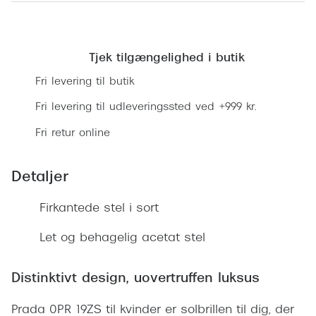
Ray-Ban 
Transitions®
Find en butik
Armani 
Stellest® til børn
Tjek tilgængelighed i butik
Polaroid
Tilskud til briller
Fri levering til butik
Eksklusi
Form og farve
Fri levering til udleveringssted ved +999 kr.
Prada
Ansigtsform og briller
Fri retur online
Miu Miu
Briller til øjne, næse, bryn og kinder
Detaljer
Saint La
Runde briller
Firkantede stel i sort
Gucci
Sorte briller
Bottega 
Let og behagelig acetat stel
Pilotbriller
Tom For
Gennemsigtige briller
Distinktivt design, uovertruffen luksus
Balenci
Røde briller
Prada 0PR 19ZS til kvinder er solbrillen til dig, der