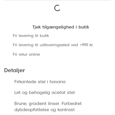
Ray-Ban 
Transitions®
Armani 
Stellest® til børn
Læg i kurv
Polaroid
Tilskud til briller
Tjek tilgængelighed i butik
Eksklusi
Fri levering til butik
Form og farve
Prada
Fri levering til udleveringssted ved +999 kr.
Ansigtsform og briller
Fri retur online
Miu Miu
Briller til øjne, næse, bryn og kinder
Saint La
Runde briller
Detaljer
Gucci
Sorte briller
Firkantede stel i havana
Bottega 
Pilotbriller
Let og behagelig acetat stel
Tom For
Gennemsigtige briller
Brune, gradient linser. Forbedret
Balenci
dybdeopfattelse og kontrast
Røde briller