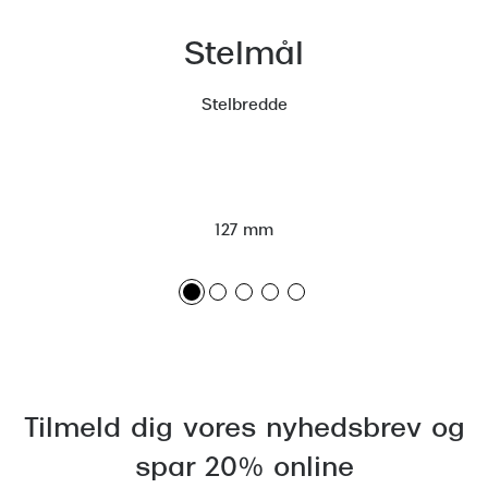
Versace
Stelmål
Dolce & Gabbana
Stelbredde
Persol
Giorgio Armani
Michael Kors
127 mm
Miu Miu
Tiffany & Co.
Tilmeld dig vores nyhedsbrev og
spar 20% online