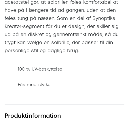
acetatstel gør, at solbrillen føles komfortabel at
Pilotsolbr
BOSS Eyewear
have på i længere tid ad gangen, uden at den
Runde sol
føles tung på næsen. Som en del af Synoptiks
Peak Performance
Kreatør-segment får du et design, der skiller sig
Firkanted
Armani Exchange
ud på en diskret og gennemtænkt måde, så du
Sorte sol
Björn Borg
trygt kan vælge en solbrille, der passer til din
Brune sol
personlige stil og daglige brug.
Eksklusive brillemærker
Mere om
Gucci
100 % UV-beskyttelse
Solbrille
Tom Ford
Fås med styrke
Solbrille
Prada
Glastype
Moncler
Solbrille
Burberry
Produktinformation
Transiti
Saint Laurent