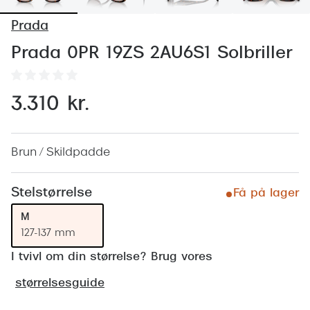
Behandling af tørre øjne
Populær
Prada
Få tjekket dit syn
Ray-Ban
Prada 0PR 19ZS 2AU6S1 Solbriller
Synsprøve med sundhedstjek
Oakley
Test dit behov for abonnement
Emporio
3.310 kr.
SynsJournal
Michael 
Forskning i øjensygdomme
Persol
Brun / Skildpadde
Ralph La
Mere om briller
Stelstørrelse
Få på lager
Peak Pe
Brillemode 2026
M
Prada Li
127-137 mm
Brilleglas og priser
I tvivl om din størrelse? Brug vores
Vogue
Bedste brilleglas
størrelsesguide
Polo Ral
Nikon brilleglas