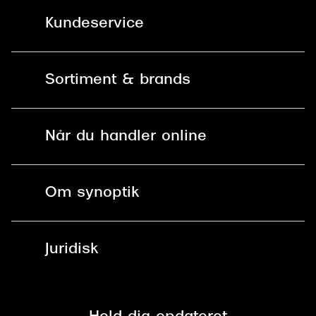
Kundeservice
Kontakt os
Sortiment & brands
Mit Synoptik
Solbriller
Find butik - +100 butikker i hele DK
Når du handler online
Briller
Bestil tid
Fri levering til butik
Kontaktlinser
Spørgsmål & svar (FAQ)
Om synoptik
Læsebriller
Fri levering til udleveringssted
Synoptik Erhverv / B2B
Job & karriere
ved +999 kr.
Brillerens
Juridisk
Brilleabonnement All-Inclusive™
Tilmeld nyhedsbrev
Fri retur på online køb
Mærker & sortiment
Se nuværende tilbud
Privatlivspolitik
Presse
Spørgsmål & svar (FAQ)
Retur