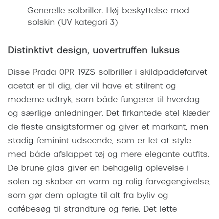
Giorgio 
Generelle solbriller. Høj beskyttelse mod
Populære brillemærker
solskin (UV kategori 3)
Burberry
Ray-Ban
Versace
Distinktivt design, uovertruffen luksus
Oakley
Jimmy C
Disse Prada 0PR 19ZS solbriller i skildpaddefarvet
Emporio Armani
Tiffany &
acetat er til dig, der vil have et stilrent og
Hugo Boss
moderne udtryk, som både fungerer til hverdag
Sportsbri
og særlige anledninger. Det firkantede stel klæder
Ralph Lauren
Cykelbril
de fleste ansigtsformer og giver et markant, men
Polo Ralph Lauren
stadig feminint udseende, som er let at style
Løbebrill
Coach
med både afslappet tøj og mere elegante outfits.
Form & 
De brune glas giver en behagelig oplevelse i
Vogue
solen og skaber en varm og rolig farvegengivelse,
Ovale sol
Skaga
som gør dem oplagte til alt fra byliv og
Cat eye s
cafébesøg til strandture og ferie. Det lette
Dyrberg/Kern