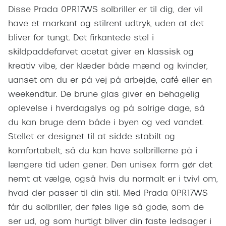
Giorgio 
Disse Prada 0PR17WS solbriller er til dig, der vil
Populære brillemærker
have et markant og stilrent udtryk, uden at det
Burberry
Ray-Ban
bliver for tungt. Det firkantede stel i
Versace
skildpaddefarvet acetat giver en klassisk og
Oakley
Jimmy C
kreativ vibe, der klæder både mænd og kvinder,
Emporio Armani
uanset om du er på vej på arbejde, café eller en
Tiffany &
weekendtur. De brune glas giver en behagelig
Hugo Boss
oplevelse i hverdagslys og på solrige dage, så
Sportsbri
Ralph Lauren
du kan bruge dem både i byen og ved vandet.
Cykelbril
Stellet er designet til at sidde stabilt og
Polo Ralph Lauren
Løbebrill
komfortabelt, så du kan have solbrillerne på i
Coach
længere tid uden gener. Den unisex form gør det
Form & 
Vogue
nemt at vælge, også hvis du normalt er i tvivl om,
Ovale sol
hvad der passer til din stil. Med Prada 0PR17WS
Skaga
får du solbriller, der føles lige så gode, som de
Cat eye s
Dyrberg/Kern
ser ud, og som hurtigt bliver din faste ledsager i