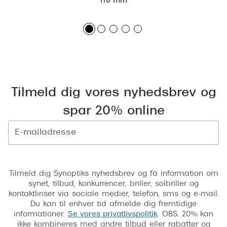
118 mm
Versace
Dolce & Gabbana
Persol
Giorgio Armani
Tilmeld dig vores nyhedsbrev og
Michael Kors
spar 20% online
Miu Miu
Tiffany & Co.
Tilmeld
Tilmeld dig Synoptiks nyhedsbrev og få information om
synet, tilbud, konkurrencer, briller, solbriller og
kontaktlinser via sociale medier, telefon, sms og e-mail.
Du kan til enhver tid afmelde dig fremtidige
informationer.
Se vores privatlivspolitik
. OBS. 20% kan
ikke kombineres med andre tilbud eller rabatter og