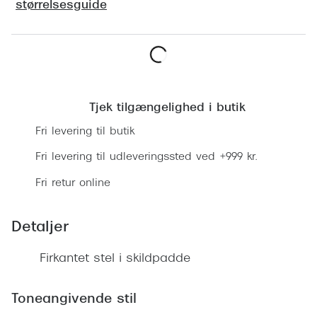
Ray-Ban 
størrelsesguide
Transitions®
Armani 
Stellest® til børn
Polaroid
Tilskud til briller
Læg i kurv
Eksklusi
Form og farve
Tjek tilgængelighed i butik
Prada
Fri levering til butik
Ansigtsform og briller
Miu Miu
Fri levering til udleveringssted ved +999 kr.
Briller til øjne, næse, bryn og kinder
Saint La
Fri retur online
Runde briller
Gucci
Sorte briller
Detaljer
Bottega 
Pilotbriller
Firkantet stel i skildpadde
Tom For
Gennemsigtige briller
Balenci
Toneangivende stil
Røde briller