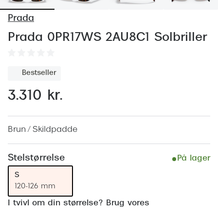
Behandling af tørre øjne
Populær
Prada
Få tjekket dit syn
Ray-Ban
Prada 0PR17WS 2AU8C1 Solbriller
Synsprøve med sundhedstjek
Oakley
Test dit behov for abonnement
Emporio
Bestseller
SynsJournal
Michael 
3.310 kr.
Forskning i øjensygdomme
Persol
Ralph La
Mere om briller
Brun / Skildpadde
Peak Pe
Brillemode 2026
Stelstørrelse
På lager
Prada Li
Brilleglas og priser
S
Vogue
120-126 mm
Bedste brilleglas
Polo Ral
I tvivl om din størrelse? Brug vores
Nikon brilleglas