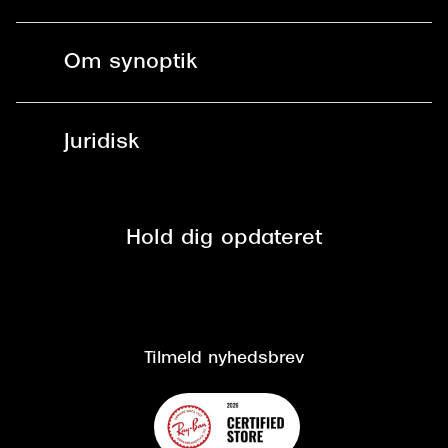
Briller
Bestil tid
Fri levering til butik
Kontaktlinser
Spørgsmål & svar (FAQ)
Om synoptik
Læsebriller
Fri levering til udleveringssted
Synoptik Erhverv / B2B
Job & karriere
ved +999 kr.
Brillerens
Juridisk
Brilleabonnement All-Inclusive™
Tilmeld nyhedsbrev
Fri retur på online køb
Mærker & sortiment
Se nuværende tilbud
Privatlivspolitik
Presse
Spørgsmål & svar (FAQ)
Retur
Hold dig opdateret
Cookiepolitik
CSR
Salgs- og leveringsbetingelser
Salgs- og leveringsbetingelser
Om Synoptik
Kundeservice
Tilgængelighedserklæring
Tilmeld nyhedsbrev