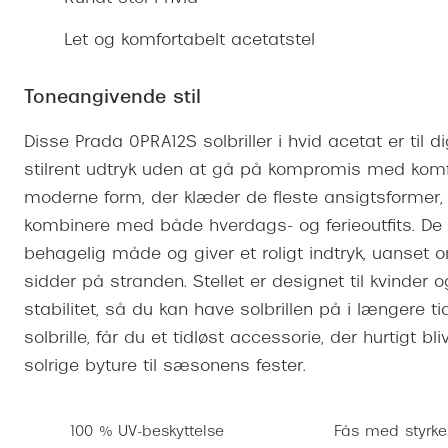
Se udvalg af Oakley Meta
Øjenbetændelse
Brilletyper
Prada Linea R
Tilbehør til briller
Polariserede solbriller
Endagslinser
Webshop FAQ
Oplev kontaktl
Let og komfortabelt acetatstel
Skærmbriller
Vogue
Behandling af tørre øjne
Månedslinser
Butiksoversigt
Kontaktlinsea
Sikkerhedsbriller
Polo Ralph La
FAQ
Toneangivende stil
Arbejdsbriller
Ray-Ban Kids
Kontaktlinsetje
Disse Prada 0PRA12S solbriller i hvid acetat er til 
Armani Excha
stilrent udtryk uden at gå på kompromis med komfo
moderne form, der klæder de fleste ansigtsformer, o
Polaroid
kombinere med både hverdags- og ferieoutfits. De
behagelig måde og giver et roligt indtryk, uanset om
sidder på stranden. Stellet er designet til kvinde
stabilitet, så du kan have solbrillen på i længere
solbrille, får du et tidløst accessorie, der hurtigt bl
solrige byture til sæsonens fester.
100 % UV-beskyttelse
Fås med styrke