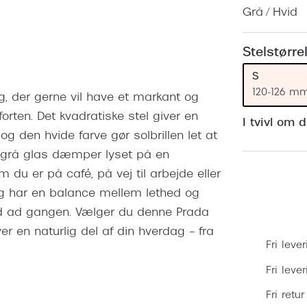
 (konjunktivitis)
ossa
Giorgio Armani
PRECISION1™
Grå / Hvid
inser gratis
Brilleabonnement All-Inclusive™
Burberry
bonnement - Vilkår og
Finansieringsmuligheder
Stelstørre
uren
Versace
S
Forsikring
Jimmy Choo
k og -kontrol
120-126 m
dig, der gerne vil have et markant og
nge
Tiffany & Co.
rten. Det kvadratiske stel giver en
I tvivl om 
g den hvide farve gør solbrillen let at
 grå glas dæmper lyset på en
 du er på café, på vej til arbejde eller
r og har en balance mellem lethed og
 tid ad gangen. Vælger du denne Prada
iver en naturlig del af din hverdag – fra
Fri lever
Fri leve
Fri retur