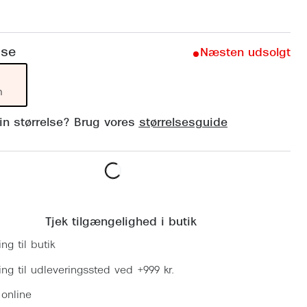
Vogue
Firkantede solbriller
Skaga
Sorte solbriller
lse
Næsten udsolgt
Dyrberg
Brune solbriller
BOSS E
m
Peak Pe
din størrelse? Brug vores
størrelsesguide
Armani
Björn B
Læg i kurv
Tjek tilgængelighed i butik
ing til butik
ring til udleveringssted ved +999 kr.
 online