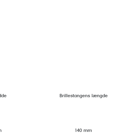
dde
Brillestangens længde
m
140 mm