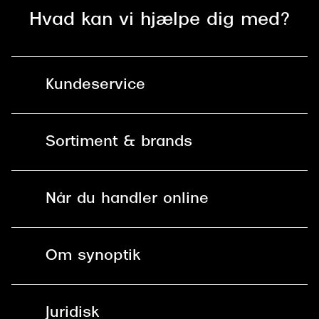
Hvad kan vi hjælpe dig med?
Kundeservice
Kontakt os
Sortiment & brands
Mit Synoptik
Solbriller
Find butik - +100 butikker i hele DK
Når du handler online
Briller
Bestil tid
Fri levering til butik
Kontaktlinser
Spørgsmål & svar (FAQ)
Om synoptik
Læsebriller
Fri levering til udleveringssted
Synoptik Erhverv / B2B
Job & karriere
ved +999 kr.
Brillerens
Juridisk
Brilleabonnement All-Inclusive™