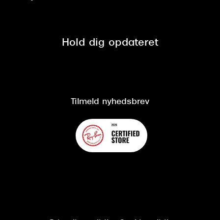
Tilmeld nyhedsbrev
Fri retur på online køb
Mærker & sortiment
Se nuværende tilbud
Privatlivspolitik
Presse
Spørgsmål & svar (FAQ)
Retur
Hold dig opdateret
Cookiepolitik
CSR
Salgs- og leveringsbetingelser
Salgs- og leveringsbetingelser
Om Synoptik
Kundeservice
Tilgængelighedserklæring
Tilmeld nyhedsbrev