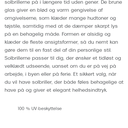
solbrillerne på i længere tid uden gener. De brune
Pilotsolbr
BOSS Eyewear
glas giver en blød og varm gengivelse af
Runde sol
omgivelserne, som klæder mange hudtoner og
Peak Performance
tøjstile, samtidig med at de dæmper skarpt lys
Firkanted
Armani Exchange
på en behagelig måde. Formen er alsidig og
Sorte sol
Björn Borg
klæder de fleste ansigtsformer, så du nemt kan
Brune sol
gøre dem til en fast del af din personlige stil.
Eksklusive brillemærker
Solbrillerne passer til dig, der ønsker et tidløst og
Mere om
velklædt udseende, uanset om du er på vej på
Gucci
arbejde, i byen eller på ferie. Et sikkert valg, når
Solbrille
Tom Ford
du vil have solbriller, der både føles behagelige at
Solbrille
have på og giver et elegant helhedsindtryk.
Prada
Glastype
Moncler
100 % UV-beskyttelse
Solbrille
Burberry
Transiti
Saint Laurent