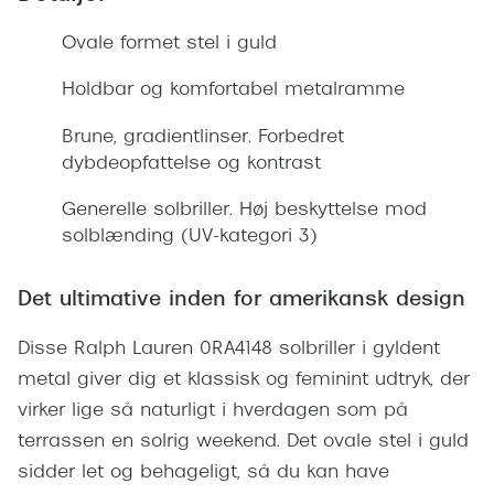
Giorgio 
Populære brillemærker
Ovale formet stel i guld
Burberry
Ray-Ban
Holdbar og komfortabel metalramme
Versace
Oakley
Brune, gradientlinser. Forbedret
Jimmy C
dybdeopfattelse og kontrast
Emporio Armani
Tiffany &
Generelle solbriller. Høj beskyttelse mod
Hugo Boss
solblænding (UV-kategori 3)
Sportsbri
Ralph Lauren
Cykelbril
Det ultimative inden for amerikansk design
Polo Ralph Lauren
Løbebrill
Coach
Disse Ralph Lauren 0RA4148 solbriller i gyldent
Form & 
metal giver dig et klassisk og feminint udtryk, der
Vogue
virker lige så naturligt i hverdagen som på
Ovale sol
Skaga
terrassen en solrig weekend. Det ovale stel i guld
Cat eye s
sidder let og behageligt, så du kan have
Dyrberg/Kern