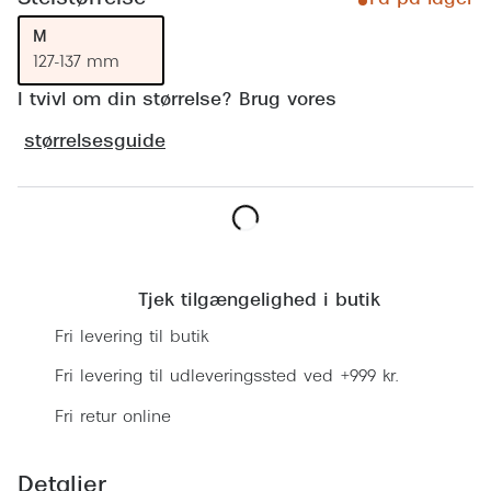
Ray-Ban 
Transitions®
M
Armani 
Stellest® til børn
127-137 mm
Polaroid
I tvivl om din størrelse? Brug vores
Tilskud til briller
størrelsesguide
Eksklusi
Form og farve
Prada
Ansigtsform og briller
Miu Miu
Briller til øjne, næse, bryn og kinder
Læg i kurv
Saint La
Runde briller
Tjek tilgængelighed i butik
Gucci
Fri levering til butik
Sorte briller
Bottega 
Fri levering til udleveringssted ved +999 kr.
Pilotbriller
Tom For
Fri retur online
Gennemsigtige briller
Balenci
Røde briller
Detaljer