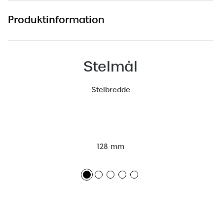
Versace
Produktinformation
Dolce & Gabbana
Persol
Stelmål
Giorgio Armani
Stelbredde
Michael Kors
Miu Miu
Tiffany & Co.
128 mm