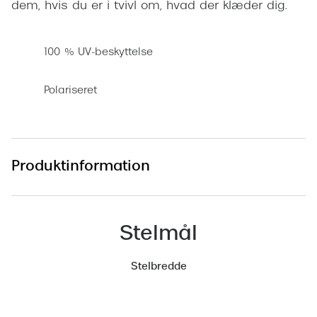
dem, hvis du er i tvivl om, hvad der klæder dig.
Versace
Dolce & Gabbana
100 % UV-beskyttelse
Persol
Polariseret
Giorgio Armani
Michael Kors
Miu Miu
Produktinformation
Tiffany & Co.
Stelmål
Stelbredde