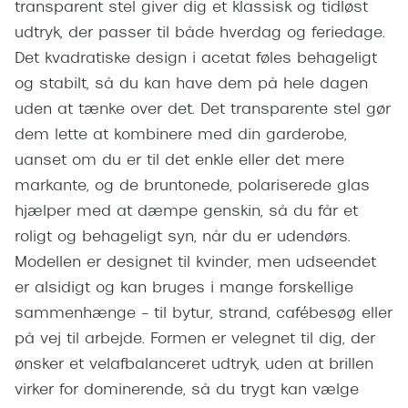
transparent stel giver dig et klassisk og tidløst
Pilotsolbr
BOSS Eyewear
udtryk, der passer til både hverdag og feriedage.
Runde sol
Peak Performance
Det kvadratiske design i acetat føles behageligt
Firkanted
og stabilt, så du kan have dem på hele dagen
Armani Exchange
uden at tænke over det. Det transparente stel gør
Sorte sol
Björn Borg
dem lette at kombinere med din garderobe,
Brune sol
uanset om du er til det enkle eller det mere
Eksklusive brillemærker
markante, og de bruntonede, polariserede glas
Mere om
hjælper med at dæmpe genskin, så du får et
Gucci
roligt og behageligt syn, når du er udendørs.
Solbrille
Tom Ford
Modellen er designet til kvinder, men udseendet
Solbrille
Prada
er alsidigt og kan bruges i mange forskellige
Glastype
sammenhænge – til bytur, strand, cafébesøg eller
Moncler
på vej til arbejde. Formen er velegnet til dig, der
Solbrille
Burberry
ønsker et velafbalanceret udtryk, uden at brillen
Transiti
virker for dominerende, så du trygt kan vælge
Saint Laurent