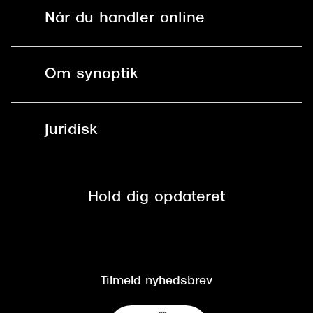
Solbriller
Find butik - +100 butikker i hele DK
Når du handler online
Briller
Bestil tid
Fri levering til butik
Kontaktlinser
Spørgsmål & svar (FAQ)
Om synoptik
Læsebriller
Fri levering til udleveringssted
Synoptik Erhverv / B2B
Job & karriere
ved +999 kr.
Brillerens
Juridisk
Brilleabonnement All-Inclusive™
Tilmeld nyhedsbrev
Fri retur på online køb
Mærker & sortiment
Se nuværende tilbud
Privatlivspolitik
Presse
Spørgsmål & svar (FAQ)
Retur
Hold dig opdateret
Cookiepolitik
CSR
Salgs- og leveringsbetingelser
Salgs- og leveringsbetingelser
Om Synoptik
Kundeservice
Tilgængelighedserklæring
Tilmeld nyhedsbrev