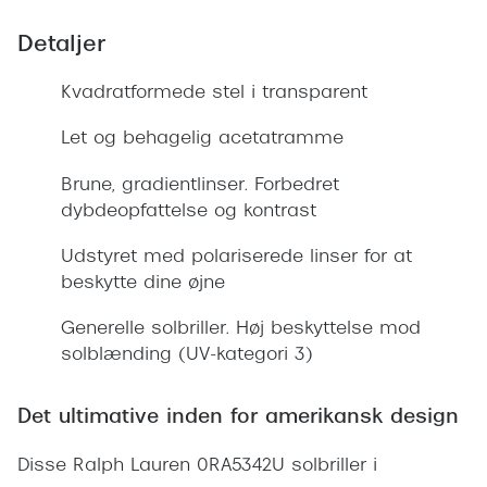
Giorgio 
Populære brillemærker
Detaljer
Burberry
Ray-Ban
Kvadratformede stel i transparent
Versace
Oakley
Let og behagelig acetatramme
Jimmy C
Emporio Armani
Tiffany &
Brune, gradientlinser. Forbedret
Hugo Boss
dybdeopfattelse og kontrast
Sportsbri
Ralph Lauren
Udstyret med polariserede linser for at
Cykelbril
beskytte dine øjne
Polo Ralph Lauren
Løbebrill
Generelle solbriller. Høj beskyttelse mod
Coach
solblænding (UV-kategori 3)
Form & 
Vogue
Ovale sol
Det ultimative inden for amerikansk design
Skaga
Cat eye s
Disse Ralph Lauren 0RA5342U solbriller i
Dyrberg/Kern