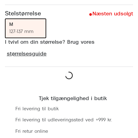
Ray-Ban 
Transitions®
Stelstørrelse
Armani 
Næsten udsolgt
Stellest® til børn
M
Polaroid
Tilskud til briller
127-137 mm
Eksklusi
I tvivl om din størrelse? Brug vores
Form og farve
størrelsesguide
Prada
Ansigtsform og briller
Miu Miu
Briller til øjne, næse, bryn og kinder
Saint La
Runde briller
Læg i kurv
Gucci
Sorte briller
Tjek tilgængelighed i butik
Bottega 
Pilotbriller
Fri levering til butik
Tom For
Gennemsigtige briller
Fri levering til udleveringssted ved +999 kr.
Balenci
Fri retur online
Røde briller