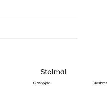
Stelmål
Glashøjde
Glasbre