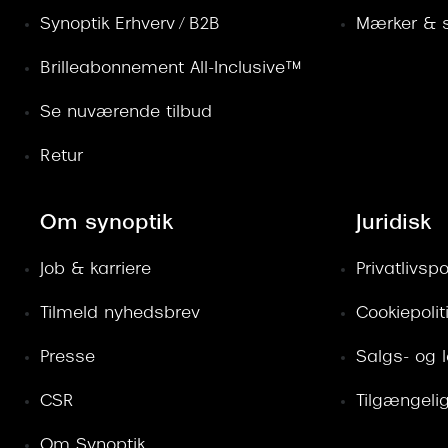
Synoptik Erhverv / B2B
Mærker & s
Brilleabonnement All-Inclusive™
Se nuværende tilbud
Retur
Om synoptik
Juridisk
Job & karriere
Privatlivspol
Tilmeld nyhedsbrev
Cookiepolit
Presse
Salgs- og 
CSR
Tilgængeli
Om Synoptik