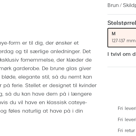
 (konjunktivitis)
ossa
Giorgio Armani
PRECISION1™
Brun / Skil
inser gratis
Brilleabonnement All-Inclusive™
Burberry
bonnement - Vilkår og
Finansieringsmuligheder
Stelstørre
uren
Versace
M
Forsikring
Jimmy Choo
k og -kontrol
127-137 mm
ye-form er til dig, der ønsker et
nge
Tiffany & Co.
erdag og til særlige anledninger. Det
I tvivl om 
eksklusiv fornemmelse, der klæder de
g mørk garderobe. De brune glas giver
 bløde, elegante stil, så du nemt kan
 på ferie. Stellet er designet til kvinder
ung, så du kan have dem på i længere
vis du vil have en klassisk cateye-
Fri lever
og føles naturlig at have på i din
Fri leve
Fri retur