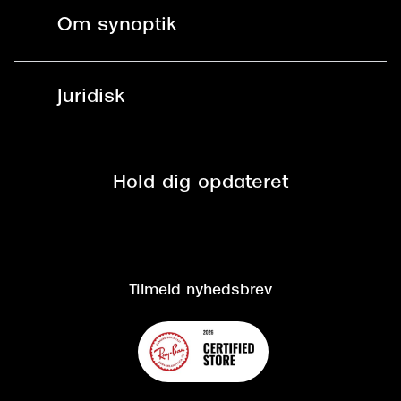
Fri levering til butik
Kontaktlinser
Spørgsmål & svar (FAQ)
Om synoptik
Læsebriller
Fri levering til udleveringssted
Synoptik Erhverv / B2B
Job & karriere
ved +999 kr.
Brillerens
Juridisk
Brilleabonnement All-Inclusive™
Tilmeld nyhedsbrev
Fri retur på online køb
Mærker & sortiment
Se nuværende tilbud
Privatlivspolitik
Presse
Spørgsmål & svar (FAQ)
Retur
Hold dig opdateret
Cookiepolitik
CSR
Salgs- og leveringsbetingelser
Salgs- og leveringsbetingelser
Om Synoptik
Kundeservice
Tilgængelighedserklæring
Tilmeld nyhedsbrev