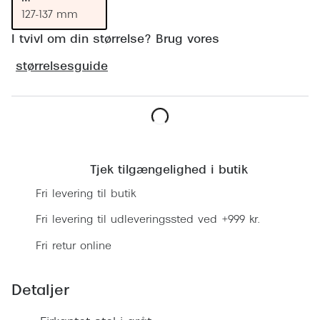
Ray-Ban 
Transitions®
127-137 mm
Armani 
I tvivl om din størrelse? Brug vores
Stellest® til børn
Polaroid
størrelsesguide
Tilskud til briller
Eksklusi
Form og farve
Prada
Ansigtsform og briller
Læg i kurv
Miu Miu
Briller til øjne, næse, bryn og kinder
Tjek tilgængelighed i butik
Saint La
Runde briller
Fri levering til butik
Gucci
Sorte briller
Fri levering til udleveringssted ved +999 kr.
Bottega 
Fri retur online
Pilotbriller
Tom For
Gennemsigtige briller
Detaljer
Balenci
Røde briller