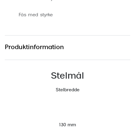
Versace
Fås med styrke
Dolce & Gabbana
Persol
Giorgio Armani
Produktinformation
Michael Kors
Miu Miu
Stelmål
Tiffany & Co.
Stelbredde
130 mm