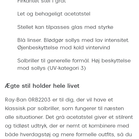
Firkantet stel i gråt
Giorgio 
Populære brillemærker
Let og behageligt acetatstel
Burberry
Ray-Ban
Stellet kan tilpasses glas med styrke
Versace
Oakley
Jimmy C
Blå linser. Blødgør sollys med lav intensitet.
Emporio Armani
Øjenbeskyttelse mod kold vintervind
Tiffany &
Hugo Boss
Solbriller til generelle formål. Høj beskyttelse
Sportsbri
mod sollys (UV-kategori 3)
Ralph Lauren
Cykelbril
Polo Ralph Lauren
Ægte stil holder hele livet
Løbebrill
Coach
Ray-Ban 0RB2203 er til dig, der vil have et
Form & 
klassisk par solbriller, som fungerer til næsten
Vogue
alle situationer. Det grå acetatstel giver et stilrent
Ovale sol
Skaga
og tidløst udtryk, der er nemt at kombinere med
Cat eye s
Dyrberg/Kern
både hverdagstøj og mere formelle outfits, så du