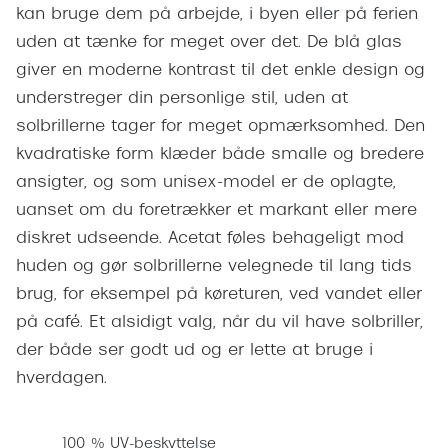
Pilotsolbr
kan bruge dem på arbejde, i byen eller på ferien
BOSS Eyewear
uden at tænke for meget over det. De blå glas
Runde sol
Peak Performance
giver en moderne kontrast til det enkle design og
Firkanted
understreger din personlige stil, uden at
Armani Exchange
solbrillerne tager for meget opmærksomhed. Den
Sorte sol
Björn Borg
kvadratiske form klæder både smalle og bredere
Brune sol
ansigter, og som unisex-model er de oplagte,
Eksklusive brillemærker
uanset om du foretrækker et markant eller mere
Mere om
Gucci
diskret udseende. Acetat føles behageligt mod
Solbrille
huden og gør solbrillerne velegnede til lang tids
Tom Ford
brug, for eksempel på køreturen, ved vandet eller
Solbrille
Prada
på café. Et alsidigt valg, når du vil have solbriller,
Glastype
der både ser godt ud og er lette at bruge i
Moncler
hverdagen.
Solbrille
Burberry
Transiti
Saint Laurent
100 % UV-beskyttelse