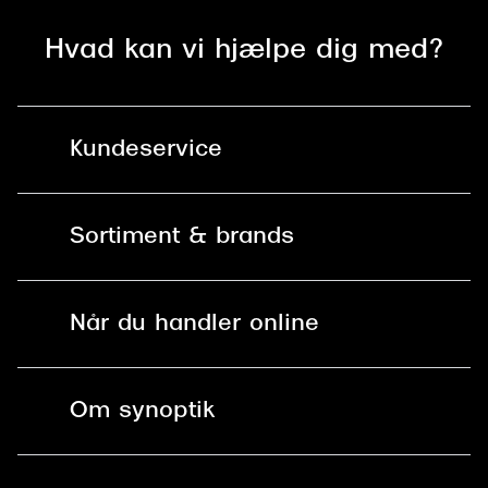
Hvad kan vi hjælpe dig med?
Kundeservice
Kontakt os
Sortiment & brands
Mit Synoptik
Solbriller
Find butik - +100 butikker i hele DK
Når du handler online
Briller
Bestil tid
Fri levering til butik
Kontaktlinser
Spørgsmål & svar (FAQ)
Om synoptik
Læsebriller
Fri levering til udleveringssted
Synoptik Erhverv / B2B
Job & karriere
ved +999 kr.