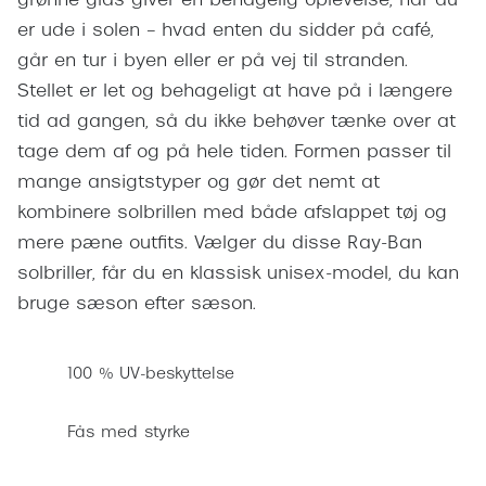
grønne glas giver en behagelig oplevelse, når du
Pilotsolbr
BOSS Eyewear
er ude i solen – hvad enten du sidder på café,
Runde sol
går en tur i byen eller er på vej til stranden.
Peak Performance
Stellet er let og behageligt at have på i længere
Firkanted
Armani Exchange
tid ad gangen, så du ikke behøver tænke over at
Sorte sol
tage dem af og på hele tiden. Formen passer til
Björn Borg
mange ansigtstyper og gør det nemt at
Brune sol
Eksklusive brillemærker
kombinere solbrillen med både afslappet tøj og
Mere om
mere pæne outfits. Vælger du disse Ray-Ban
Gucci
solbriller, får du en klassisk unisex-model, du kan
Solbrille
Tom Ford
bruge sæson efter sæson.
Solbrille
Prada
Glastype
100 % UV-beskyttelse
Moncler
Solbrille
Burberry
Fås med styrke
Transiti
Saint Laurent