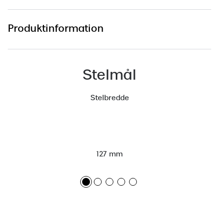
Versace
Produktinformation
Dolce & Gabbana
Persol
Giorgio Armani
Stelmål
Michael Kors
Stelbredde
Miu Miu
Tiffany & Co.
127 mm