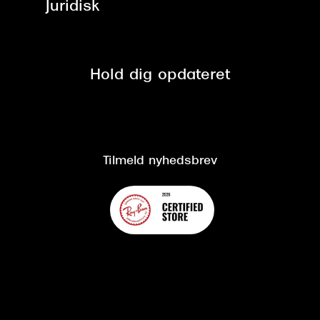
Brillerens
Juridisk
Brilleabonnement All-Inclusive™
Tilmeld nyhedsbrev
Fri retur på online køb
Mærker & sortiment
Se nuværende tilbud
Privatlivspolitik
Presse
Spørgsmål & svar (FAQ)
Retur
Hold dig opdateret
Cookiepolitik
CSR
Salgs- og leveringsbetingelser
Salgs- og leveringsbetingelser
Om Synoptik
Kundeservice
Tilgængelighedserklæring
Tilmeld nyhedsbrev