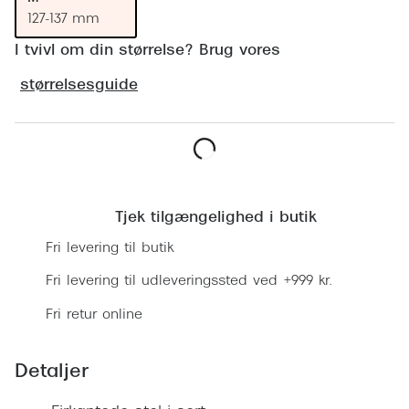
Ray-Ban 
Transitions®
127-137 mm
Armani 
I tvivl om din størrelse? Brug vores
Stellest® til børn
Polaroid
størrelsesguide
Tilskud til briller
Eksklusi
Form og farve
Prada
Ansigtsform og briller
Læg i kurv
Miu Miu
Briller til øjne, næse, bryn og kinder
Tjek tilgængelighed i butik
Saint La
Runde briller
Fri levering til butik
Gucci
Sorte briller
Fri levering til udleveringssted ved +999 kr.
Bottega 
Fri retur online
Pilotbriller
Tom For
Gennemsigtige briller
Detaljer
Balenci
Røde briller