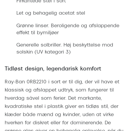
Firkantede stel i sort
Giorgio 
Populære brillemærker
Let og behagelig acetat stel
Burberry
Ray-Ban
Grønne linser. Beroligende og afslappende
Versace
effekt til bymiljøer
Oakley
Jimmy C
Emporio Armani
Generelle solbriller. Høj beskyttelse mod
Tiffany &
solskin (UV kategori 3)
Hugo Boss
Sportsbri
Ralph Lauren
Tidløst design, legendarisk komfort
Cykelbril
Polo Ralph Lauren
Ray-Ban 0RB2210 i sort er til dig, der vil have et
Løbebrill
klassisk og afslappet udtryk, som fungerer til
Coach
hverdag såvel som ferier. Det markante,
Form & 
Vogue
kvadratiske stel i plastik giver en tidløs stil, der
Ovale sol
klæder både mænd og kvinder, uden at virke
Skaga
hverken for diskret eller for dominerende. De
Cat eye s
Dyrberg/Kern