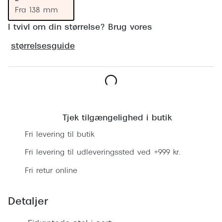
Ray-Ban 
Transitions®
Fra 138 mm
Armani 
I tvivl om din størrelse? Brug vores
Stellest® til børn
Polaroid
størrelsesguide
Tilskud til briller
Eksklusi
Form og farve
Prada
Ansigtsform og briller
Læg i kurv
Miu Miu
Briller til øjne, næse, bryn og kinder
Tjek tilgængelighed i butik
Saint La
Runde briller
Fri levering til butik
Gucci
Sorte briller
Fri levering til udleveringssted ved +999 kr.
Bottega 
Fri retur online
Pilotbriller
Tom For
Gennemsigtige briller
Detaljer
Balenci
Røde briller