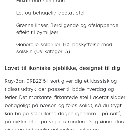
Firkantede stel i sort
Giorgio 
Populære brillemærker
Let og behagelig acetat stel
Burberry
Ray-Ban
Grønne linser. Beroligende og afslappende
Versace
effekt til bymiljøer
Oakley
Jimmy C
Emporio Armani
Generelle solbriller. Høj beskyttelse mod
Tiffany &
solskin (UV kategori 3)
Hugo Boss
Sportsbri
Ralph Lauren
Lavet til ikoniske øjeblikke, designet til dig
Cykelbril
Polo Ralph Lauren
Ray-Ban 0RB2215 i sort giver dig et klassisk og
Løbebrill
tidløst udtryk, der passer til både hverdag og
Coach
ferier. Det markante, firkantede stel i acetat sidder
Form & 
Vogue
behageligt på næsen og føles solidt, så du trygt
Ovale sol
kan bruge solbrillerne dagen igennem – på café,
Skaga
på cyklen eller på vej til stranden. De grønne glas
Cat eye s
Dyrberg/Kern