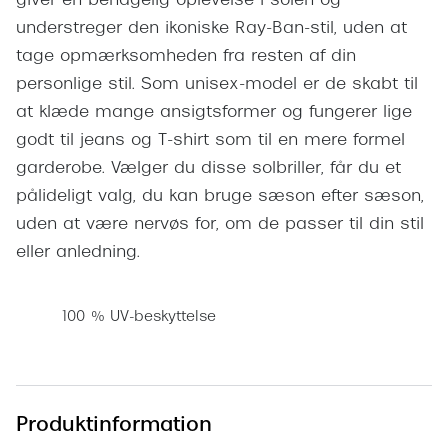
giver en behagelig oplevelse i solen og
Pilotsolbr
BOSS Eyewear
understreger den ikoniske Ray-Ban-stil, uden at
Runde sol
tage opmærksomheden fra resten af din
Peak Performance
personlige stil. Som unisex-model er de skabt til
Firkanted
Armani Exchange
at klæde mange ansigtsformer og fungerer lige
Sorte sol
godt til jeans og T-shirt som til en mere formel
Björn Borg
garderobe. Vælger du disse solbriller, får du et
Brune sol
Eksklusive brillemærker
pålideligt valg, du kan bruge sæson efter sæson,
Mere om
uden at være nervøs for, om de passer til din stil
Gucci
eller anledning.
Solbrille
Tom Ford
Solbrille
Prada
100 % UV-beskyttelse
Glastype
Moncler
Solbrille
Burberry
Produktinformation
Transiti
Saint Laurent