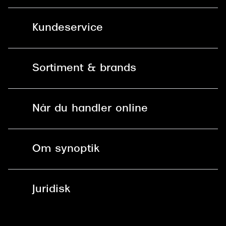
Kundeservice
Kontakt os
Sortiment & brands
Mit Synoptik
Solbriller
Find butik - +100 butikker i hele DK
Når du handler online
Briller
Bestil tid
Fri levering til butik
Kontaktlinser
Spørgsmål & svar (FAQ)
Om synoptik
Læsebriller
Fri levering til udleveringssted
Synoptik Erhverv / B2B
Job & karriere
ved +999 kr.
Brillerens
Juridisk
Brilleabonnement All-Inclusive™
Tilmeld nyhedsbrev
Fri retur på online køb
Mærker & sortiment
Se nuværende tilbud
Privatlivspolitik
Presse