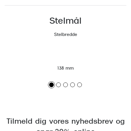
Versace
Stelmål
Dolce & Gabbana
Persol
Stelbredde
Giorgio Armani
Michael Kors
Miu Miu
138 mm
Tiffany & Co.
Tilmeld dig vores nyhedsbrev og