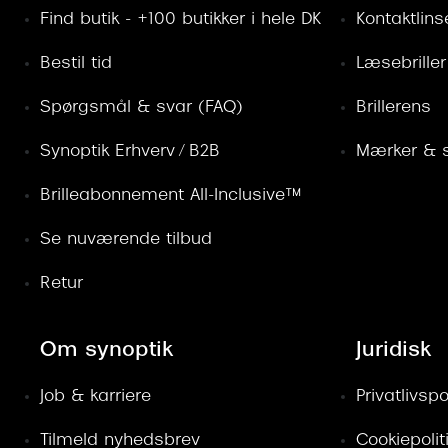
Find butik - +100 butikker i hele DK
Kontaktlins
Bestil tid
Læsebriller
Spørgsmål & svar (FAQ)
Brillerens
Synoptik Erhverv / B2B
Mærker & s
Brilleabonnement All-Inclusive™
Se nuværende tilbud
Retur
Om synoptik
Juridisk
Job & karriere
Privatlivspol
Tilmeld nyhedsbrev
Cookiepolit