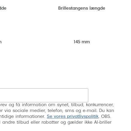
dde
Brillestangens længde
m
145 mm
Tilmeld
rev og få information om synet, tilbud, konkurrencer,
inser via sociale medier, telefon, sms og e-mail. Du kan
mtidige informationer.
Se vores privatlivspolitik
. OBS.
ndre tilbud eller rabatter og gælder ikke AI-briller