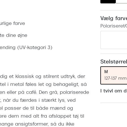
 (konjunktivitis)
ossa
Giorgio Armani
PRECISION1™
inser gratis
Brilleabonnement All-Inclusive™
Burberry
Vælg farv
bonnement - Vilkår og
Finansieringsmuligheder
urlige farve
Polariseret/
uren
Versace
Forsikring
te dine øjne
Jimmy Choo
k og -kontrol
lænding (UV-kategori 3)
nge
Tiffany & Co.
Stelstørre
M
ig et klassisk og stilrent udtryk, der
127-137 mm
tel i metal føles let og behageligt, så
I tvivl om 
n eller på café. Den grå, polariserede
, når du færdes i stærkt lys, ved
del passer de til både mænd og
re dem med alt fra afslappet tøj til
mange ansigtsformer, så du ikke