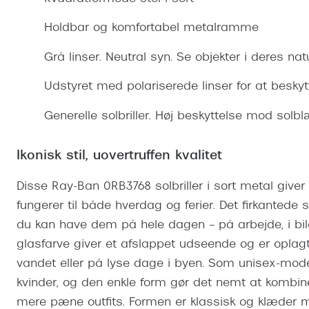
Se udvalg af Oakley Meta
Øjenbetændelse
Brilletyper
Prada Linea R
Tilbehør til briller
Polariserede solbriller
Endagslinser
Webshop FAQ
Oplev kontaktl
Holdbar og komfortabel metalramme
Skærmbriller
Vogue
Behandling af tørre øjne
Månedslinser
Butiksoversigt
Kontaktlinsea
Grå linser. Neutral syn. Se objekter i deres nat
Sikkerhedsbriller
Polo Ralph La
FAQ
Udstyret med polariserede linser for at beskyt
Arbejdsbriller
Ray-Ban Kids
Kontaktlinsetje
Generelle solbriller. Høj beskyttelse mod solb
Armani Excha
Polaroid
Ikonisk stil, uovertruffen kvalitet
Disse Ray-Ban 0RB3768 solbriller i sort metal giver d
fungerer til både hverdag og ferier. Det firkantede s
du kan have dem på hele dagen – på arbejde, i bile
glasfarve giver et afslappet udseende og er oplagt
vandet eller på lyse dage i byen. Som unisex-mo
kvinder, og den enkle form gør det nemt at kombine
mere pæne outfits. Formen er klassisk og klæder 