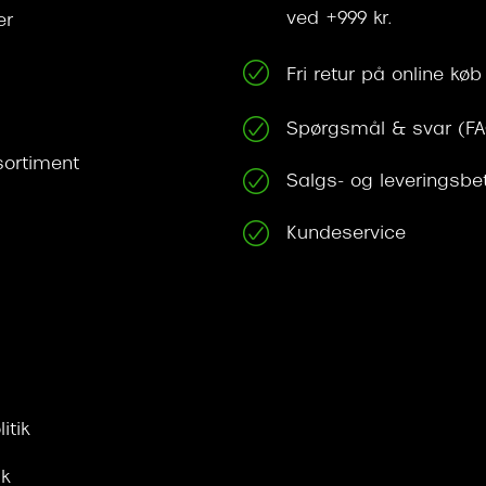
ved +999 kr.
er
Fri retur på online køb
Spørgsmål & svar (F
ortiment
Salgs- og leveringsbe
Kundeservice
itik
ik