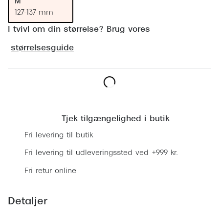
M
Ray-Ban 
Transitions®
127-137 mm
Armani 
Stellest® til børn
I tvivl om din størrelse? Brug vores
Polaroid
Brilleindsamling til Ghana
størrelsesguide
Eksklusi
Tilskud til briller
Prada
Form og farve
Læg i kurv
Miu Miu
Ansigtsform og briller
Tjek tilgængelighed i butik
Saint La
Briller til øjne, næse, bryn og kinder
Fri levering til butik
Gucci
Runde briller
Fri levering til udleveringssted ved +999 kr.
Bottega 
Sorte briller
Fri retur online
Tom For
Pilotbriller
Detaljer
Balenci
Gennemsigtige briller