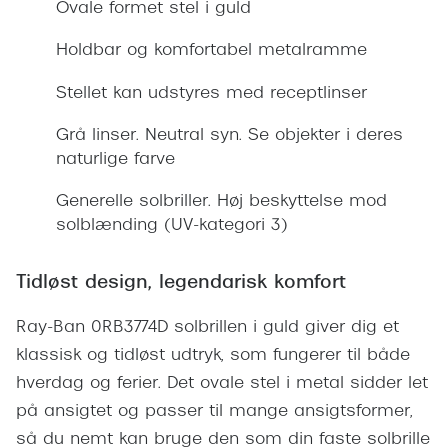
Ovale formet stel i guld
Giorgio 
Røde briller
Burberry
Holdbar og komfortabel metalramme
Populære brillemærker
Versace
Stellet kan udstyres med receptlinser
Ray-Ban
Jimmy C
Grå linser. Neutral syn. Se objekter i deres
Oakley
naturlige farve
Tiffany &
Emporio Armani
Generelle solbriller. Høj beskyttelse mod
Sportsbri
solblænding (UV-kategori 3)
Hugo Boss
Cykelbril
Ralph Lauren
Tidløst design, legendarisk komfort
Løbebrill
Polo Ralph Lauren
Ray-Ban 0RB3774D solbrillen i guld giver dig et
Form & 
Coach
klassisk og tidløst udtryk, som fungerer til både
Ovale sol
hverdag og ferier. Det ovale stel i metal sidder let
Vogue
på ansigtet og passer til mange ansigtsformer,
Cat eye s
Skaga
så du nemt kan bruge den som din faste solbrille