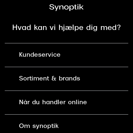
Hvad kan vi hjælpe dig med?
Kundeservice
Kontakt os
Sortiment & brands
Mit Synoptik
Solbriller
Find butik - +100 butikker i hele DK
Når du handler online
Briller
Bestil tid
Fri levering til butik
Kontaktlinser
Spørgsmål & svar (FAQ)
Om synoptik