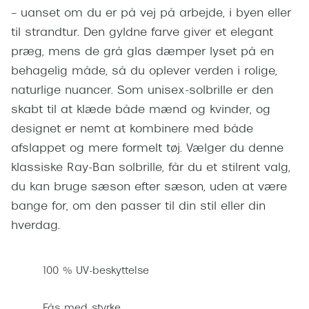
Pilotsolbr
– uanset om du er på vej på arbejde, i byen eller
Dyrberg/Kern
til strandtur. Den gyldne farve giver et elegant
Runde sol
BOSS Eyewear
præg, mens de grå glas dæmper lyset på en
Firkanted
behagelig måde, så du oplever verden i rolige,
Peak Performance
naturlige nuancer. Som unisex-solbrille er den
Sorte sol
Armani Exchange
skabt til at klæde både mænd og kvinder, og
Brune sol
Björn Borg
designet er nemt at kombinere med både
afslappet og mere formelt tøj. Vælger du denne
Mere om
Eksklusive brillemærker
klassiske Ray-Ban solbrille, får du et stilrent valg,
Solbrille
du kan bruge sæson efter sæson, uden at være
Gucci
bange for, om den passer til din stil eller din
Solbrille
Tom Ford
hverdag.
Glastype
Prada
Solbrille
100 % UV-beskyttelse
Moncler
Transiti
Burberry
Fås med styrke