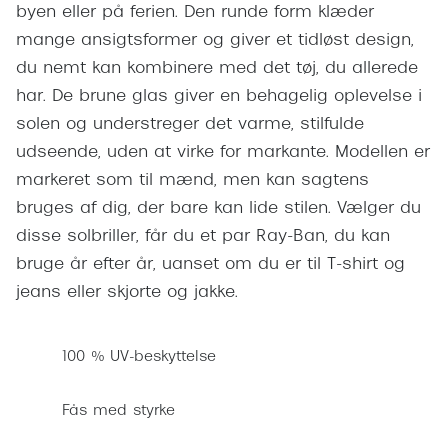
byen eller på ferien. Den runde form klæder
Pilotsolbr
BOSS Eyewear
mange ansigtsformer og giver et tidløst design,
Runde sol
Peak Performance
du nemt kan kombinere med det tøj, du allerede
Firkanted
har. De brune glas giver en behagelig oplevelse i
Armani Exchange
solen og understreger det varme, stilfulde
Sorte sol
Björn Borg
udseende, uden at virke for markante. Modellen er
Brune sol
markeret som til mænd, men kan sagtens
Eksklusive brillemærker
bruges af dig, der bare kan lide stilen. Vælger du
Mere om
disse solbriller, får du et par Ray-Ban, du kan
Gucci
bruge år efter år, uanset om du er til T-shirt og
Solbrille
Tom Ford
jeans eller skjorte og jakke.
Solbrille
Prada
Glastype
Moncler
100 % UV-beskyttelse
Solbrille
Burberry
Fås med styrke
Transiti
Saint Laurent