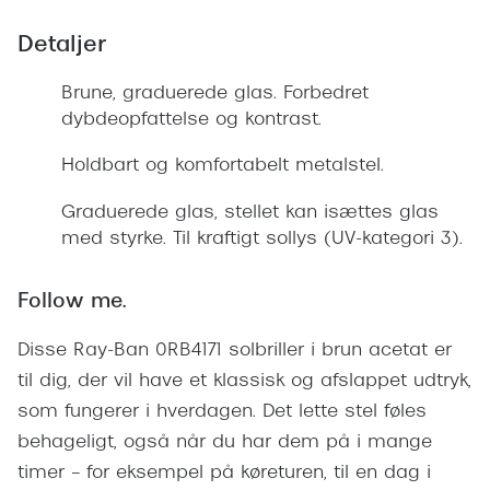
Giorgio 
Populære brillemærker
Detaljer
Burberry
Ray-Ban
Brune, graduerede glas. Forbedret
Versace
dybdeopfattelse og kontrast.
Oakley
Jimmy C
Holdbart og komfortabelt metalstel.
Emporio Armani
Tiffany &
Hugo Boss
Graduerede glas, stellet kan isættes glas
Sportsbri
med styrke. Til kraftigt sollys (UV-kategori 3).
Ralph Lauren
Cykelbril
Polo Ralph Lauren
Follow me.
Løbebrill
Coach
Disse Ray-Ban 0RB4171 solbriller i brun acetat er
Form & 
til dig, der vil have et klassisk og afslappet udtryk,
Vogue
som fungerer i hverdagen. Det lette stel føles
Ovale sol
Skaga
behageligt, også når du har dem på i mange
Cat eye s
timer – for eksempel på køreturen, til en dag i
Dyrberg/Kern