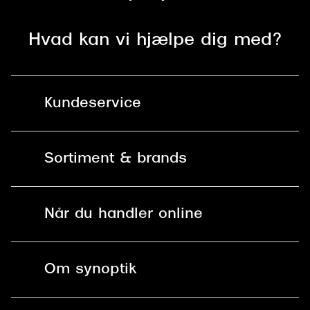
Hvad kan vi hjælpe dig med?
Kundeservice
Kontakt os
Sortiment & brands
Mit Synoptik
Solbriller
Find butik - +100 butikker i hele DK
Når du handler online
Briller
Bestil tid
Fri levering til butik
Kontaktlinser
Spørgsmål & svar (FAQ)
Om synoptik
Læsebriller
Fri levering til udleveringssted
Synoptik Erhverv / B2B
Job & karriere