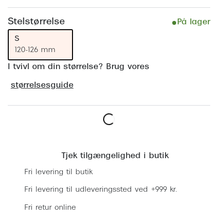
Ray-Ban 
Transitions®
Stelstørrelse
Armani 
På lager
Stellest® til børn
S
Polaroid
Tilskud til briller
120-126 mm
Eksklusi
I tvivl om din størrelse? Brug vores
Form og farve
størrelsesguide
Prada
Ansigtsform og briller
Miu Miu
Briller til øjne, næse, bryn og kinder
Saint La
Runde briller
Læg i kurv
Gucci
Sorte briller
Tjek tilgængelighed i butik
Bottega 
Pilotbriller
Fri levering til butik
Tom For
Gennemsigtige briller
Fri levering til udleveringssted ved +999 kr.
Balenci
Fri retur online
Røde briller