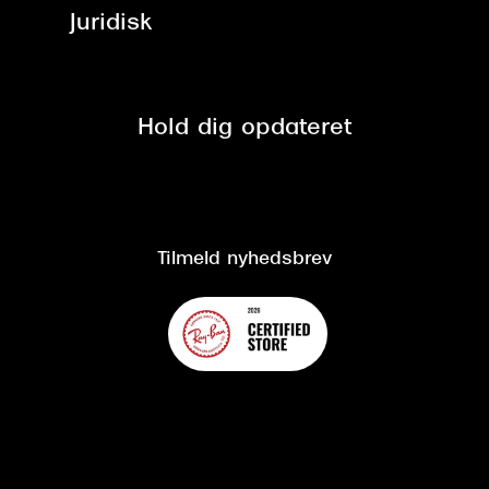
ved +999 kr.
Brillerens
Juridisk
Brilleabonnement All-Inclusive™
Tilmeld nyhedsbrev
Fri retur på online køb
Mærker & sortiment
Se nuværende tilbud
Privatlivspolitik
Presse
Spørgsmål & svar (FAQ)
Retur
Hold dig opdateret
Cookiepolitik
CSR
Salgs- og leveringsbetingelser
Salgs- og leveringsbetingelser
Om Synoptik
Kundeservice
Tilgængelighedserklæring
Tilmeld nyhedsbrev