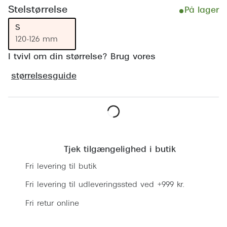
Ray-Ban 
Transitions®
Stelstørrelse
På lager
Armani 
S
Stellest® til børn
120-126 mm
Polaroid
Tilskud til briller
I tvivl om din størrelse? Brug vores
Eksklusi
Form og farve
størrelsesguide
Prada
Ansigtsform og briller
Miu Miu
Briller til øjne, næse, bryn og kinder
Læg i kurv
Saint La
Runde briller
Tjek tilgængelighed i butik
Gucci
Sorte briller
Fri levering til butik
Bottega 
Pilotbriller
Fri levering til udleveringssted ved +999 kr.
Tom For
Gennemsigtige briller
Fri retur online
Balenci
Røde briller