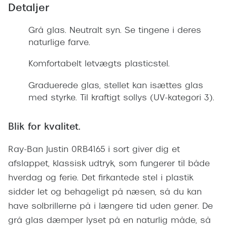
Giorgio 
Detaljer
Populære brillemærker
Burberry
Grå glas. Neutralt syn. Se tingene i deres
Ray-Ban
naturlige farve.
Versace
Oakley
Komfortabelt letvægts plasticstel.
Jimmy C
Emporio Armani
Tiffany &
Graduerede glas, stellet kan isættes glas
Hugo Boss
med styrke. Til kraftigt sollys (UV-kategori 3).
Sportsbri
Ralph Lauren
Cykelbril
Blik for kvalitet.
Polo Ralph Lauren
Løbebrill
Ray-Ban Justin 0RB4165 i sort giver dig et
Coach
afslappet, klassisk udtryk, som fungerer til både
Form & 
hverdag og ferie. Det firkantede stel i plastik
Vogue
sidder let og behageligt på næsen, så du kan
Ovale sol
Skaga
have solbrillerne på i længere tid uden gener. De
Cat eye s
Dyrberg/Kern
grå glas dæmper lyset på en naturlig måde, så