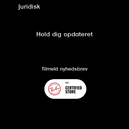
ved +999 kr.
Brillerens
Juridisk
Brilleabonnement All-Inclusive™
Tilmeld nyhedsbrev
Fri retur på online køb
Mærker & sortiment
Se nuværende tilbud
Privatlivspolitik
Presse
Spørgsmål & svar (FAQ)
Retur
Hold dig opdateret
Cookiepolitik
CSR
Salgs- og leveringsbetingelser
Salgs- og leveringsbetingelser
Om Synoptik
Kundeservice
Tilgængelighedserklæring
Tilmeld nyhedsbrev