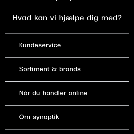
Hvad kan vi hjælpe dig med?
Kundeservice
Kontakt os
Sortiment & brands
Mit Synoptik
Solbriller
Find butik - +100 butikker i hele DK
Når du handler online
Briller
Bestil tid
Fri levering til butik
Kontaktlinser
Spørgsmål & svar (FAQ)
Om synoptik
Læsebriller
Fri levering til udleveringssted
Synoptik Erhverv / B2B
Job & karriere