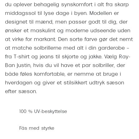
Pilotsolbr
du oplever behagelig synskomfort i alt fra skarp
BOSS Eyewear
middagssol til lyse dage i byen. Modellen er
Runde sol
Peak Performance
designet til mænd, men passer godt til dig, der
Firkanted
ønsker et maskulint og moderne udseende uden
Armani Exchange
at virke for markant. Den sorte farve gør det nemt
Sorte sol
Björn Borg
at matche solbrillerne med alt i din garderobe –
Brune sol
fra T-shirt og jeans til skjorte og jakke. Vælg Ray-
Eksklusive brillemærker
Ban Justin, hvis du vil have et par solbriller, der
Mere om
Gucci
både føles komfortable, er nemme at bruge i
Solbrille
hverdagen og giver et stilsikkert udtryk sæson
Tom Ford
efter sæson.
Solbrille
Prada
Glastype
Moncler
100 % UV-beskyttelse
Solbrille
Burberry
Fås med styrke
Transiti
Saint Laurent