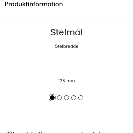
Produktinformation
Versace
Dolce & Gabbana
Stelmål
Persol
Giorgio Armani
Stelbredde
Michael Kors
Miu Miu
Tiffany & Co.
128 mm