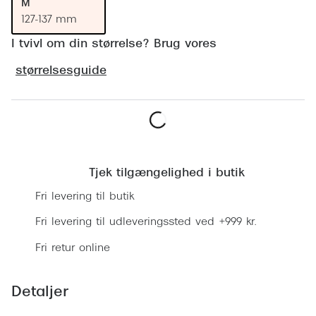
Ray-Ban 
M
Transitions®
127-137 mm
Armani 
Stellest® til børn
I tvivl om din størrelse? Brug vores
Polaroid
Tilskud til briller
størrelsesguide
Eksklusi
Form og farve
Prada
Ansigtsform og briller
Læg i kurv
Miu Miu
Briller til øjne, næse, bryn og kinder
Tjek tilgængelighed i butik
Saint La
Runde briller
Fri levering til butik
Gucci
Sorte briller
Fri levering til udleveringssted ved +999 kr.
Bottega 
Pilotbriller
Fri retur online
Tom For
Gennemsigtige briller
Detaljer
Balenci
Røde briller