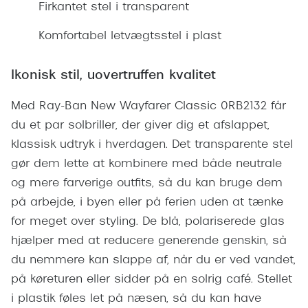
Giorgio 
Firkantet stel i transparent
Populære brillemærker
Burberry
Komfortabel letvægtsstel i plast
Ray-Ban
Versace
Ikonisk stil, uovertruffen kvalitet
Oakley
Jimmy C
Emporio Armani
Med Ray-Ban New Wayfarer Classic 0RB2132 får
Tiffany &
du et par solbriller, der giver dig et afslappet,
Hugo Boss
klassisk udtryk i hverdagen. Det transparente stel
Sportsbri
Ralph Lauren
gør dem lette at kombinere med både neutrale
Cykelbril
og mere farverige outfits, så du kan bruge dem
Polo Ralph Lauren
Løbebrill
på arbejde, i byen eller på ferien uden at tænke
Coach
for meget over styling. De blå, polariserede glas
Form & 
hjælper med at reducere generende genskin, så
Vogue
du nemmere kan slappe af, når du er ved vandet,
Ovale sol
Skaga
på køreturen eller sidder på en solrig café. Stellet
Cat eye s
Dyrberg/Kern
i plastik føles let på næsen, så du kan have