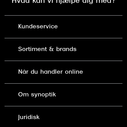
Hvad kan vi hjælpe dig med?
Kundeservice
Kontakt os
Sortiment & brands
Mit Synoptik
Solbriller
Find butik - +100 butikker i hele DK
Når du handler online
Briller
Bestil tid
Fri levering til butik
Kontaktlinser
Spørgsmål & svar (FAQ)
Om synoptik
Læsebriller
Fri levering til udleveringssted
Synoptik Erhverv / B2B
Job & karriere
ved +999 kr.
Brillerens
Juridisk
Brilleabonnement All-Inclusive™
Tilmeld nyhedsbrev
Fri retur på online køb