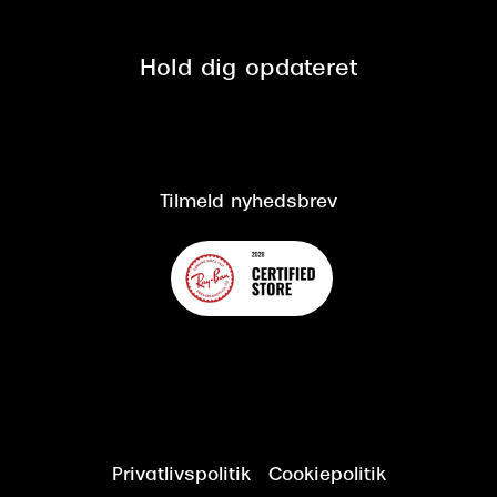
Mærker & sortiment
Se nuværende tilbud
Privatlivspolitik
Presse
Spørgsmål & svar (FAQ)
Retur
Hold dig opdateret
Cookiepolitik
CSR
Salgs- og leveringsbetingelser
Salgs- og leveringsbetingelser
Om Synoptik
Kundeservice
Tilgængelighedserklæring
Tilmeld nyhedsbrev
Privatlivspolitik
Cookiepolitik