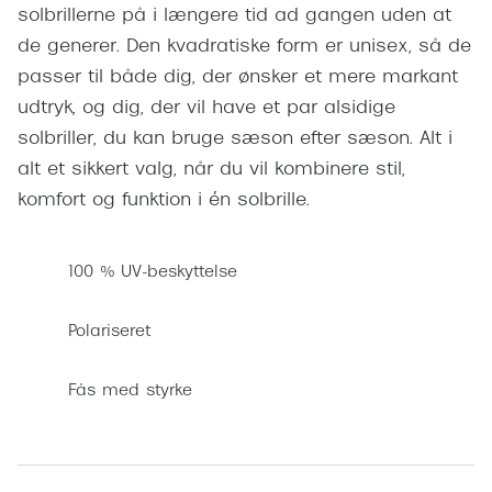
Pilotsolbr
solbrillerne på i længere tid ad gangen uden at
BOSS Eyewear
de generer. Den kvadratiske form er unisex, så de
Runde sol
Peak Performance
passer til både dig, der ønsker et mere markant
Firkanted
udtryk, og dig, der vil have et par alsidige
Armani Exchange
solbriller, du kan bruge sæson efter sæson. Alt i
Sorte sol
Björn Borg
alt et sikkert valg, når du vil kombinere stil,
Brune sol
komfort og funktion i én solbrille.
Eksklusive brillemærker
Mere om
Gucci
100 % UV-beskyttelse
Solbrille
Tom Ford
Polariseret
Solbrille
Prada
Glastype
Fås med styrke
Moncler
Solbrille
Burberry
Transiti
Saint Laurent