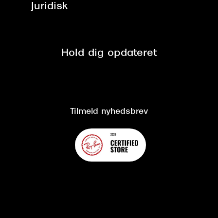
Brillerens
Juridisk
Brilleabonnement All-Inclusive™
Tilmeld nyhedsbrev
Fri retur på online køb
Mærker & sortiment
Se nuværende tilbud
Privatlivspolitik
Presse
Spørgsmål & svar (FAQ)
Retur
Hold dig opdateret
Cookiepolitik
CSR
Salgs- og leveringsbetingelser
Salgs- og leveringsbetingelser
Om Synoptik
Kundeservice
Tilgængelighedserklæring
Tilmeld nyhedsbrev