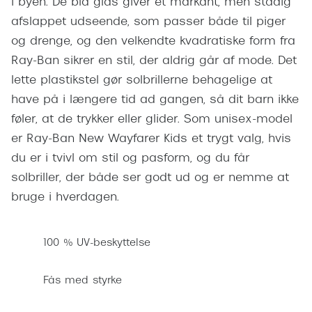
i byen. De blå glas giver et markant, men stadig
Pilotsolbr
BOSS Eyewear
afslappet udseende, som passer både til piger
Runde sol
og drenge, og den velkendte kvadratiske form fra
Peak Performance
Ray-Ban sikrer en stil, der aldrig går af mode. Det
Firkanted
Armani Exchange
lette plastikstel gør solbrillerne behagelige at
Sorte sol
have på i længere tid ad gangen, så dit barn ikke
Björn Borg
føler, at de trykker eller glider. Som unisex-model
Brune sol
Eksklusive brillemærker
er Ray-Ban New Wayfarer Kids et trygt valg, hvis
Mere om
du er i tvivl om stil og pasform, og du får
Gucci
solbriller, der både ser godt ud og er nemme at
Solbrille
Tom Ford
bruge i hverdagen.
Solbrille
Prada
Glastype
100 % UV-beskyttelse
Moncler
Solbrille
Burberry
Fås med styrke
Transiti
Saint Laurent