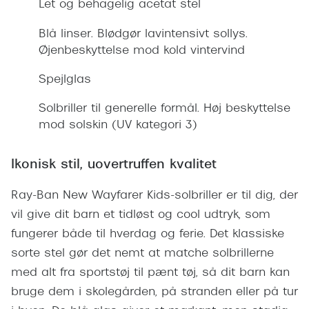
Let og behagelig acetat stel
Giorgio 
Populære brillemærker
Burberry
Blå linser. Blødgør lavintensivt sollys.
Ray-Ban
Øjenbeskyttelse mod kold vintervind
Versace
Oakley
Spejlglas
Jimmy C
Emporio Armani
Solbriller til generelle formål. Høj beskyttelse
Tiffany &
mod solskin (UV kategori 3)
Hugo Boss
Sportsbri
Ralph Lauren
Ikonisk stil, uovertruffen kvalitet
Cykelbril
Polo Ralph Lauren
Ray-Ban New Wayfarer Kids-solbriller er til dig, der
Løbebrill
vil give dit barn et tidløst og cool udtryk, som
Coach
Form & 
fungerer både til hverdag og ferie. Det klassiske
Vogue
sorte stel gør det nemt at matche solbrillerne
Ovale sol
Skaga
med alt fra sportstøj til pænt tøj, så dit barn kan
Cat eye s
bruge dem i skolegården, på stranden eller på tur
Dyrberg/Kern