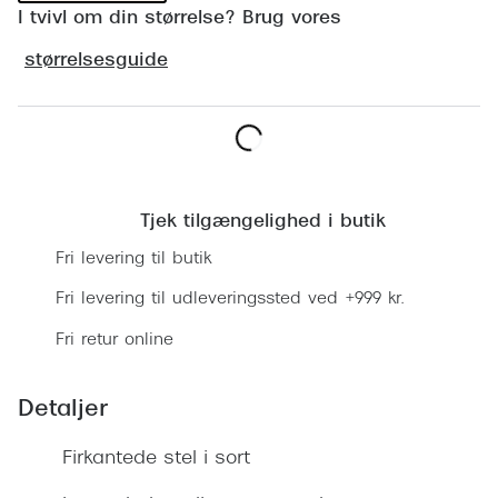
Ray-Ban 
I tvivl om din størrelse? Brug vores
Transitions®
Armani 
størrelsesguide
Stellest® til børn
Polaroid
Tilskud til briller
Eksklusi
Form og farve
Læg i kurv
Prada
Ansigtsform og briller
Tjek tilgængelighed i butik
Miu Miu
Briller til øjne, næse, bryn og kinder
Fri levering til butik
Saint La
Runde briller
Fri levering til udleveringssted ved +999 kr.
Gucci
Fri retur online
Sorte briller
Bottega 
Pilotbriller
Detaljer
Tom For
Gennemsigtige briller
Firkantede stel i sort
Balenci
Røde briller