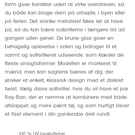
Pilotsolbr
form giver karakter uden at virke overdreven, så
BOSS Eyewear
du både kan bruge dem på arbejde, i byen eller
Runde sol
Peak Performance
på ferien. Det slanke metalstel føles let at have
Firkanted
på, så du kan bære solbrillerne i længere tid ad
Armani Exchange
gangen uden gener. De brune glas giver en
Sorte sol
Björn Borg
behagelig oplevelse i solen og bidrager til et
Brune sol
varmt og sofistikeret udseende, som klæder de
Eksklusive brillemærker
fleste ansigtsformer. Modellen er markeret til
Mere om
Gucci
mænd, men kan sagtens bæres af dig, der
Solbrille
ønsker et enkelt, klassisk design med et diskret
Tom Ford
twist. Vælg disse solbriller, hvis du vil have et par
Solbrille
Prada
Ray-Ban, der er nemme at kombinere med både
Glastype
afslappet og mere pænt tøj, og som hurtigt bliver
Moncler
et fast element i din garderobe året rundt.
Solbrille
Burberry
Transiti
Saint Laurent
100 % UV-beskyttelse