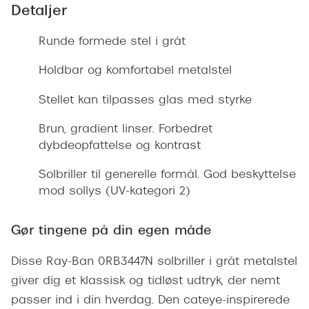
Giorgio 
Detaljer
Populære brillemærker
Burberry
Runde formede stel i gråt
Ray-Ban
Versace
Holdbar og komfortabel metalstel
Oakley
Jimmy C
Stellet kan tilpasses glas med styrke
Emporio Armani
Tiffany &
Brun, gradient linser. Forbedret
Hugo Boss
dybdeopfattelse og kontrast
Sportsbri
Ralph Lauren
Cykelbril
Solbriller til generelle formål. God beskyttelse
Polo Ralph Lauren
mod sollys (UV-kategori 2)
Løbebrill
Coach
Gør tingene på din egen måde
Form & 
Vogue
Disse Ray-Ban 0RB3447N solbriller i gråt metalstel
Ovale sol
Skaga
giver dig et klassisk og tidløst udtryk, der nemt
Cat eye s
Dyrberg/Kern
passer ind i din hverdag. Den cateye-inspirerede