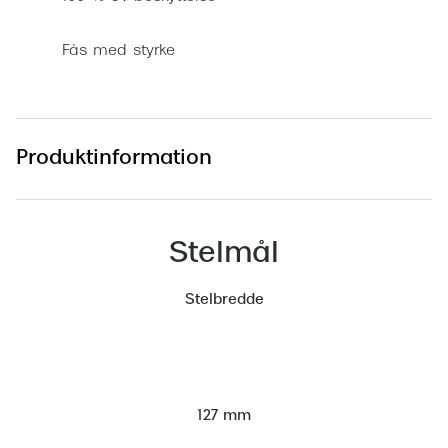
Versace
Fås med styrke
Dolce & Gabbana
Persol
Giorgio Armani
Produktinformation
Michael Kors
Miu Miu
Stelmål
Tiffany & Co.
Stelbredde
127 mm