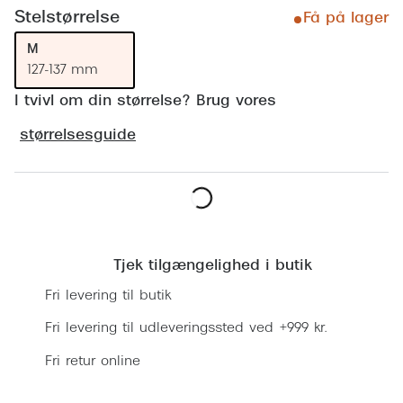
Ray-Ban 
Transitions®
Stelstørrelse
Få på lager
Armani 
M
Stellest® til børn
127-137 mm
Polaroid
Tilskud til briller
I tvivl om din størrelse? Brug vores
Eksklusi
Form og farve
størrelsesguide
Prada
Ansigtsform og briller
Miu Miu
Briller til øjne, næse, bryn og kinder
Læg i kurv
Saint La
Runde briller
Tjek tilgængelighed i butik
Gucci
Sorte briller
Fri levering til butik
Bottega 
Pilotbriller
Fri levering til udleveringssted ved +999 kr.
Tom For
Gennemsigtige briller
Fri retur online
Balenci
Røde briller