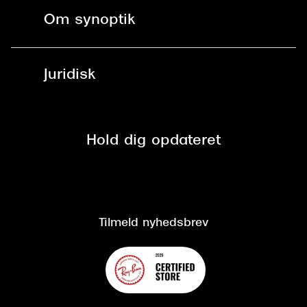
Fri levering til butik
Kontaktlinser
Spørgsmål & svar (FAQ)
Om synoptik
Læsebriller
Fri levering til udleveringssted
Synoptik Erhverv / B2B
Job & karriere
ved +999 kr.
Brillerens
Juridisk
Brilleabonnement All-Inclusive™
Tilmeld nyhedsbrev
Fri retur på online køb
Mærker & sortiment
Se nuværende tilbud
Privatlivspolitik
Presse
Spørgsmål & svar (FAQ)
Retur
Hold dig opdateret
Cookiepolitik
CSR
Salgs- og leveringsbetingelser
Salgs- og leveringsbetingelser
Om Synoptik
Kundeservice
Tilgængelighedserklæring
Tilmeld nyhedsbrev